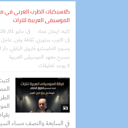
كلاسيكيات الطرب العربي في م
الموسيقى العربية للتراث
كتبه:
ايمان عماد
فى:
مايو 01, 2026
فى:
التوب ستوري
,
ثقافة وفن
,
عاجل
وسوم:
المايسترو فاروق البابلي
,
دار ا
مسرح معهد الموسيقى العربية
لا يوجد تعليقات
كتبت 
المص
الطر
المو
بقياد
في السابعة والنصف مساء السبت 2.