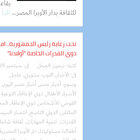
بقاع
للثقافة بدار الأوبرا المصر...
اقرأ 
تحت رعاية رئيس الجمهورية.. افت
ذوي القدرات الخاصة “أولادنا”
كتبه:
نرمين الجمل
فى:
سبتمبر 19, 2025
فى:
الأخبار
,
التوب ستوري
,
عاجل
وسوم:
أخبار مصر
,
أخبار مصر اليوم
,
الأسرة
,
الأطفال ذوي الإعاقة
,
التوعية
القومي للأشخاص ذوي الإعاقة
,
المج
الملتقى الدولي التاسع
,
انتصار السي
القدرات
,
تنمية المهارات
,
ثقافة شامل
أطفالنا مسئوليتنا
,
دار الأوبرا المصرية