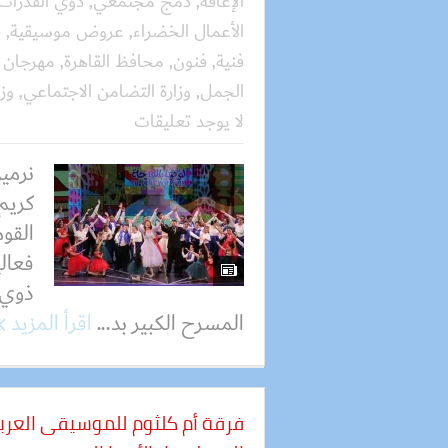
الإعاقة
,
دمج مجتمعي
,
ذوي القدرات
الأعمال الخضراء
,
عروض موسيقية
,
ف
فنية
,
فنون
,
محافظ القاهرة
,
مهرجان أ
الجمل
,
وزارة التضامن الاجتماعي
,
وزا
لا يوجد تعليقات
نرمي
كريم
القو
فعالي
ذوي ا
المسرح الكبير بد...
اقرأ المزيد
فرقة أم كلثوم للموسيقى العرب