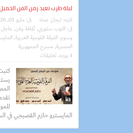
ليلة طرب تعيد زمن الفن الجميل
كتبه:
ايمان عماد
فى:
مايو 01, 2026
فى:
التوب ستوري
,
ثقافة وفن
,
عاجل
وسوم:
الفرقة القومية العربية
,
المايس
المصرية
,
مسرح الجمهورية
لا يوجد تعليقات
كتبت
يستعي
المص
تقدمه
للمو
المايسترو حازم القصبجي في الس