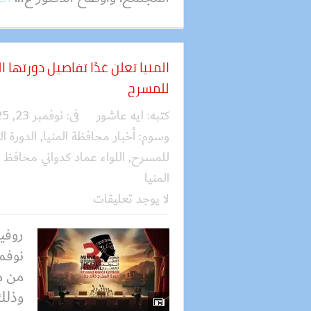
المنيا تعلن غدًا تفاصيل دورتها 
للمسرح
كتبه:
ايه عاشور
فى:
نوفمبر 23, 2025
وسوم:
أخبار محافظة المنيا
,
الدورة ا
للمسرح
,
اللواء عماد كدواني محافظ ا
المنيا
لا يوجد تعليقات
نوفمب
من مه