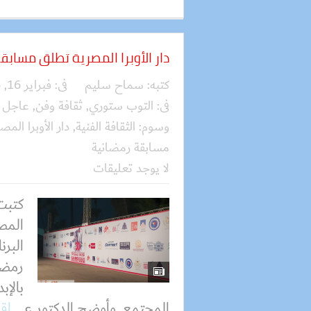
دار الأوبرا المصرية تطلق مسابقة
كتبه:
سماح سليم
فى:
فبراير 16, 2026
فى:
التوب ستوري
,
ثقافة وفن
,
عاجل
وسوم:
الثقافة الفنية
,
دار الأوبرا المص
مسابقة رمضانية
لا يوجد تعليقات
كتبت 
المص
البرن
رمضا
بالإب
المجتمع. وأوضح الدكتور ع...
اقر