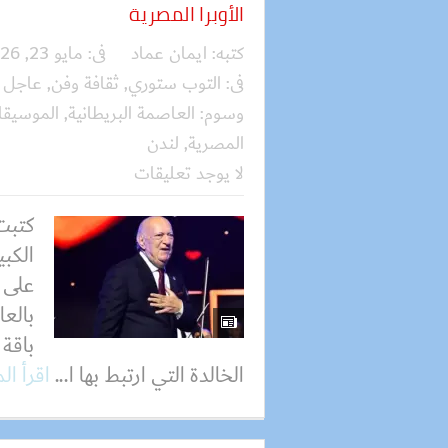
الأوبرا المصرية
كتبه:
ايمان عماد
فى:
مايو 23, 2026
فى:
التوب ستوري
,
ثقافة وفن
,
عاجل
وسوم:
العاصمة البريطانية
,
الموسيقا
المصرية
,
لندن
لا يوجد تعليقات
كتبت
الكبي
على 
بالعا
باقة
الخالدة التي ارتبط بها ا...
اقرأ ال