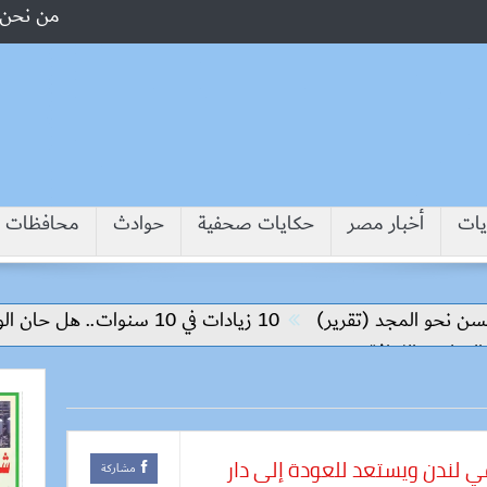
من نحن
يات
أخبار مصر
حكايات صحفية
حوادث
محافظات
مجد (تقرير)
10 زيادات في 10 سنوات.. هل حان الوقت لرفع دعم البنزين نهائيا؟
ثقافة
ي لندن ويستعد للعودة إلى دار
مشاركة