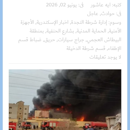
كتبه:
ايه عاشور
فى:
يونيو 02, 2026
فى:
حوادث
,
عاجل
وسوم:
إدارة شرطة النجدة
,
اخبار الإسكندرية
,
الأجهزة
الأمنية
,
الحماية المدنية
,
بشارع الحنفية
,
بمنطقة
البيطاش العجمي
,
جراج سيارات
,
حريق
,
ضباط قسم
الإطفاء
,
قسم شرطة الدخيلة
لا يوجد تعليقات