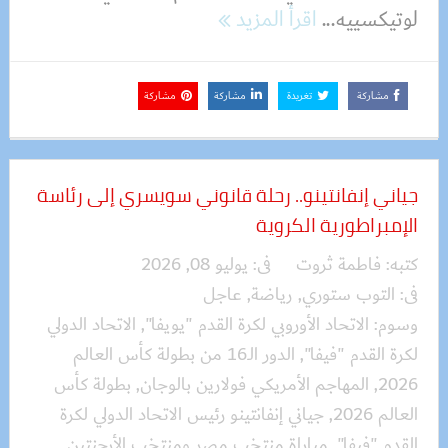
لوتيكسييه...
اقرأ المزيد
مشاركة
تغريدة
مشاركة
مشاركة
جياني إنفانتينو.. رحلة قانوني سويسري إلى رئاسة
الإمبراطورية الكروية
كتبه:
فاطمة ثروت
فى:
يوليو 08, 2026
فى:
التوب ستوري
,
رياضة
,
عاجل
وسوم:
الاتحاد الأوروبي لكرة القدم "يويفا"
,
الاتحاد الدولي
لكرة القدم "فيفا"
,
الدور الـ16 من بطولة كأس العالم
2026
,
المهاجم الأمريكي فولارين بالوجان
,
بطولة كأس
العالم 2026
,
جياني إنفانتينو رئيس الاتحاد الدولي لكرة
القدم "فيفا"
,
مباراة منتخب مصر ومنتخب الأرجنتين
,