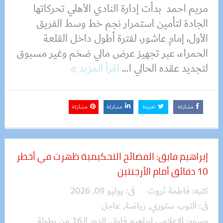
مريم احمد بدأت إدارة النادي الأهلي تحركاتها
الجادة لتأمين استمرار نجم خط وسط الفريق
الأول، إمام عاشور، لفترة أطول داخل القلعة
الحمراء، عبر تجهيز عرض مالي ضخم وغير مسبوق
لتجديد عقده الحالي ا...
اقرأ المزيد
مشاركة
تغريدة
مشاركة
مشاركة
إبراهيم فايق: الفضائح التحكيمية ظهرت في أخطر
10 دقائق أمام الأرجنتين
كتبه:
فاطمة ثروت
فى:
يوليو 09, 2026
فى:
التوب ستوري
,
رياضة
,
عاجل
وسوم:
الإعلامي إبراهيم فايق
,
الدور الـ16 من بطولة