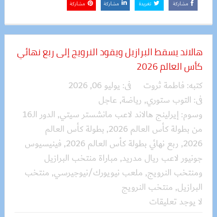
مشاركة
تغريدة
مشاركة
مشاركة
هالاند يسقط البرازيل ويقود النرويج إلى ربع نهائي
كأس العالم 2026
كتبه:
فاطمة ثروت
فى:
يوليو 06, 2026
فى:
التوب ستوري
,
رياضة
,
عاجل
وسوم:
إيرلينج هالاند لاعب مانشستر سيتي
,
الدور الـ16
من بطولة كأس العالم 2026
,
بطولة كأس العالم
2026
,
ربع نهائي بطولة كأس العالم 2026
,
فينيسيوس
جونيور لاعب ريال مدريد
,
مباراة منتخب البرازيل
ومنتخب النرويج
,
ملعب نيويورك/نيوجيرسي
,
منتخب
البرازيل
,
منتخب النرويج
لا يوجد تعليقات