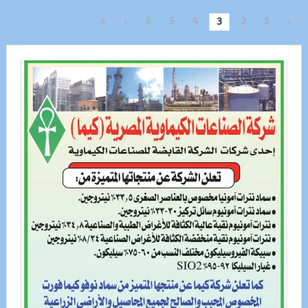
»
›
6
5
4
2
1
‹
3