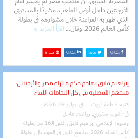
المصرية السابق، أن منتخب مصر لم يخسر أمام
الأرجنتين داخل أرض الملعب، مشيدًا بالمستوى
الذي ظهر به الفراعنة خلال مشوارهم في بطولة
كأس العالم 2026. وقال...
اقرأ المزيد
مشاركة
تغريدة
مشاركة
مشاركة
إبراهيم فايق يهاجم حكم مباراة مصر والأرجنتين:
منحهم الأفضلية في كل التحامات اللقاء
كتبه:
فاطمة ثروت
فى:
يوليو 09, 2026
فى:
التوب ستوري
,
رياضة
,
عاجل
وسوم:
الإعلامي إبراهيم فايق
,
الدور الـ16 من بطولة
كأس العالم 2026
,
برنامج فايق في المونديال
,
بطولة