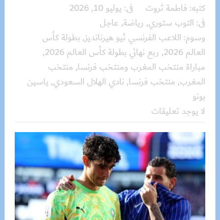
كتبه:
فاطمة ثروت
فى:
يوليو 10, 2026
فى:
التوب ستوري
,
رياضة
,
عاجل
وسوم:
اللاعب الفرنسي ثيو هيرنانديز
,
بطولة كأس
العالم 2026
,
ربع نهائي بطولة كأس العالم 2026
,
مباراة منتخب المغرب ومنتخب فرنسا
,
منتخب
المغرب
,
منتخب فرنسا
,
نادي الهلال السعودي
,
ياسين
بونو
لا يوجد تعليقات