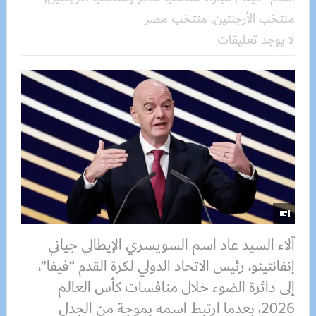
منتخب الأرجنتين
,
منتخب مصر
لا يوجد تعليقات
آلاء السيد عاد اسم السويسري الإيطالي جياني
إنفانتينو، رئيس الاتحاد الدولي لكرة القدم “فيفا”،
إلى دائرة الضوء خلال منافسات كأس العالم
2026، بعدما ارتبط اسمه بموجة من الجدل