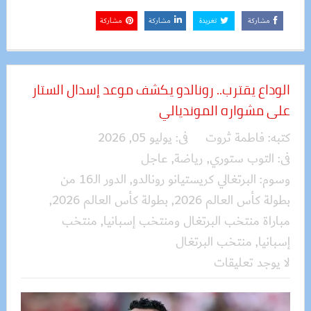
مشاركة
تغريدة
مشاركة
مشاركة
الوداع يقترب.. رونالدو يكشف موعد إسدال الستار
على مشواره المونديالي
كتبه:
فاطمة ثروت
فى:
يوليو 05, 2026
فى:
التوب ستوري
,
رياضة
,
عاجل
وسوم:
البرتغالي كريستيانو رونالدو
,
الدور الـ16 من
بطولة كأس العالم 2026
,
بطولة كأس العالم 2026
,
مباراة منتخب البرتغال ومنتخب إسبانيا
,
منتخب
إسبانيا
,
منتخب البرتغال
لا يوجد تعليقات