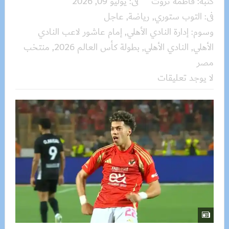
كتبه:
فاطمة ثروت
فى:
يوليو 09, 2026
فى:
التوب ستوري
,
رياضة
,
عاجل
وسوم:
إدارة النادي الأهلي
,
إمام عاشور لاعب النادي
الأهلي
,
النادي الأهلي
,
بطولة كأس العالم 2026
,
منتخب
مصر
لا يوجد تعليقات