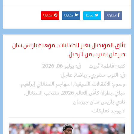
مشاركة
تغريدة
مشاركة
مشاركة
تألق المونديال يغير الحسابات.. موهبة باريس سان
جيرمان تقترب من الرحيل
كتبه:
فاطمة ثروت
فى:
يوليو 06, 2026
فى:
التوب ستوري
,
رياضة
,
عاجل
وسوم:
الانتقالات الصيفية
,
المهاجم السنغالي إبراهيم
مباي
,
بطولة كأس العالم 2026
,
منتخب السنغال
,
نادي باريس سان جيرمان
لا يوجد تعليقات