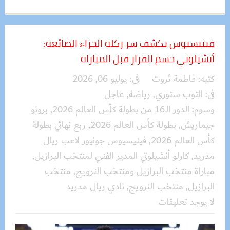
فينيسيوس يكشف سر ركلة الجزاء الضائعة:
أنشيلوتي حسم القرار قبل المباراة
كتبه:
فاطمة ثروت
فى:
يوليو 06, 2026
فى:
التوب ستوري
,
رياضة
,
عاجل
وسوم:
الدور الـ16 من بطولة كأس العالم 2026
,
برونو
جيماريش
,
بطولة كأس العالم 2026
,
ربع نهائي بطولة
كأس العالم 2026
,
فينيسيوس جونيور لاعب ريال
مدريد
,
كارلو أنشيلوتي المدير الفني لمنتخب البرازيل
,
مباراة منتخب البرازيل ومنتخب النرويج
,
منتخب
البرازيل
,
منتخب النرويج
,
نادي ريال مدريد
لا يوجد تعليقات