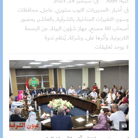
كتبه:
Aion
فى:
سبتمبر 14, 2023
فى:
أخبار -المديريات
,
التوب ستوري
,
عاجل
,
محافظات
وسوم:
التغيرات المناخية
,
بالشرقية
,
بالعاشر
,
بحضور
أصحاب 60 مصنع
,
جهاز شؤون البيئة
,
عن البصمة
الكربونية
,
وأثرها على
,
وشركة
,
يُنظم ندوة
لا يوجد تعليقات