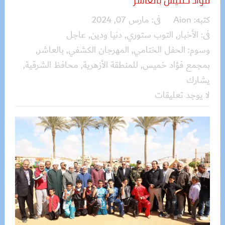
كتبه:
Aion
فى:
مارس 07, 2024
فى:
الأخبار
,
التوب ستوري
,
دنيا ودين
,
عاجل
وسوم:
الحفل الختامي
,
المهرجان الكشفي
,
بالعاشر
,
بمجمع فؤاد خميس
,
للمنطقة الأزهرية
,
محافظ الشرقية
,
يشارك
لا يوجد تعليقات