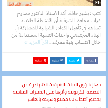
كتب : بشير حافظ أكد الأستاذ الدكتور ممدوح
غراب محافظ الشرقية أن الأنشطة الطلابية
تساهم في تأهيل الكوادر الشبابية للمشاركة في
البناء المجتمعي واحداث التنمية المستدامة من
خلال اكتساب بنية معرف...
اقرأ المزيد
مشاركة
تغريدة
مشاركة
مشاركة
جهاز شؤون البيئة بالشرقية يُنظم ندوة عن
البصمة الكربونية وأثرها على التغيرات المناخية
بحضور أصحاب 60 مصنع وشركة بالعاشر