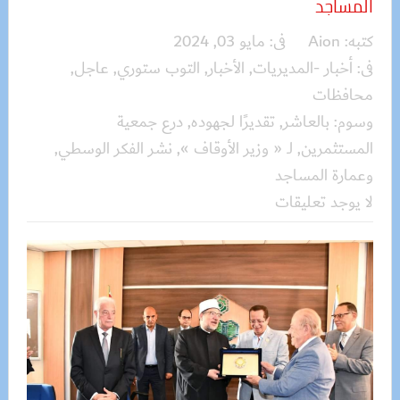
المساجد
كتبه:
Aion
فى:
مايو 03, 2024
فى:
أخبار -المديريات
,
الأخبار
,
التوب ستوري
,
عاجل
,
محافظات
وسوم:
بالعاشر
,
تقديرًا لجهوده
,
درع جمعية
المستثمرين
,
لـ « وزير الأوقاف »
,
نشر الفكر الوسطي
,
وعمارة المساجد
لا يوجد تعليقات