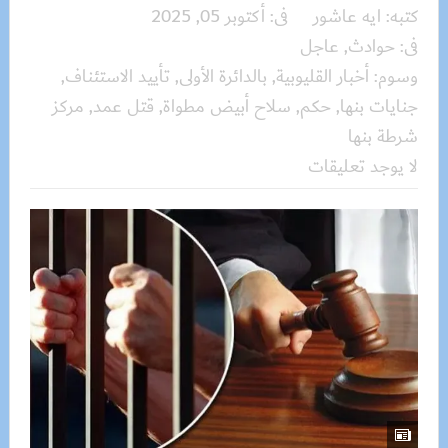
كتبه:
ايه عاشور
فى:
أكتوبر 05, 2025
فى:
حوادث
,
عاجل
وسوم:
أخبار القليوبية
,
بالدائرة الأولى
,
تأييد الاستئناف
,
جنايات بنها
,
حكم
,
سلاح أبيض مطواة
,
قتل عمد
,
مركز
شرطة بنها
لا يوجد تعليقات