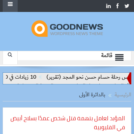
قائمة
يس رحلة حسام حسن نحو المجد (تقرير)
10 زيادات في 10 سنوات.. هل حان الوقت لرفع دعم البنزين نهائيا؟
التعليم مفتاح بناء السلام وتحقيق التنمية المستدامة
الرئيسية
بالدائرة الأولى
المؤبد لعامل بتهمة قتل شخص عمدًا بسلاح أبيض
في القليوبية