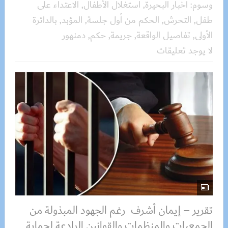
وسوم:
أخبار البحيرة
,
استغلال الأطفال
,
الاعتداء على
طفل
,
التحرش
,
الحكم من أول جلسة
,
المؤبد
,
بالدائرة
الأولى
,
تفاصيل الواقعة
,
جريمة
,
حكم
,
دمنهور
لا يوجد تعليقات
تقرير – إيمان أشرف رغم الجهود المبذولة من
الجمعيات والمنظمات والقوانين الرادعة لحماية