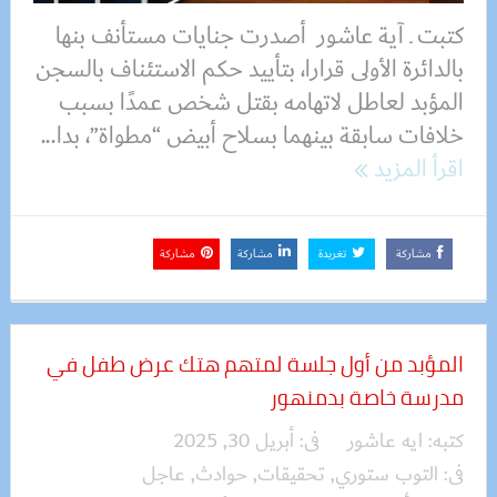
كتبت ـ آية عاشور أصدرت جنايات مستأنف بنها
بالدائرة الأولى قرارا، بتأييد حكم الاستئناف بالسجن
المؤبد لعاطل لاتهامه بقتل شخص عمدًا بسبب
خلافات سابقة بينهما بسلاح أبيض “مطواة”، بدا...
اقرأ المزيد
مشاركة
تغريدة
مشاركة
مشاركة
المؤبد من أول جلسة لمتهم هتك عرض طفل في
مدرسة خاصة بدمنهور
كتبه:
ايه عاشور
فى:
أبريل 30, 2025
فى:
التوب ستوري
,
تحقيقات
,
حوادث
,
عاجل