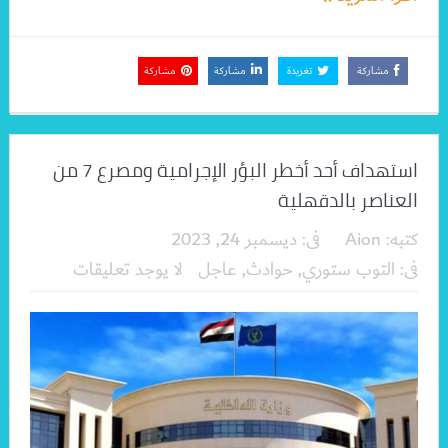
مشاركة
تغريدة
مشاركة
مشاركة
استهداف أحد أخطر البؤر الإجرامية ومصرع 7 من
العناصر بالدقهلية
كتبه:
Aion
فى:
ديسمبر 24, 2023
فى:
التوب ستوري
,
حوادث
,
عاجل
لا يوجد تعليقات