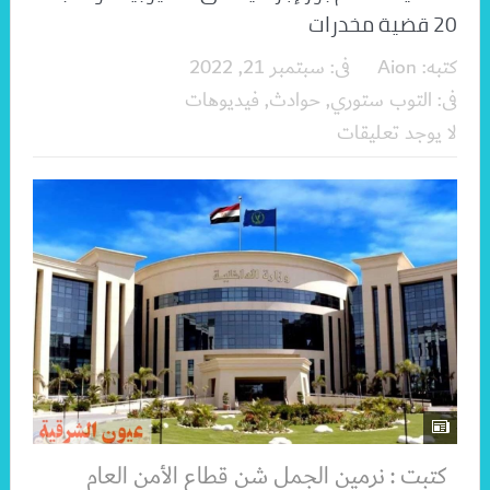
20 قضية مخدرات
كتبه:
Aion
فى:
سبتمبر 21, 2022
فى:
التوب ستوري
,
حوادث
,
فيديوهات
لا يوجد تعليقات
كتبت : نرمين الجمل شن قطاع الأمن العام