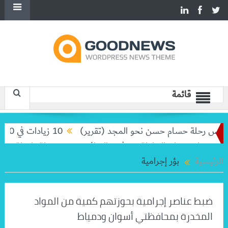
قائمة
س رحلة حسام حسن نحو المجد (تقرير)
10 زيادات في 10 سنوات.. هل حان الوقت لرفع دعم البنزين نهائيا؟
لا تودعان البطولة من ثمن النهائي
بعد رحلة طويلة.. ميسي يعو
الرئيسية
بؤر إجرامية
ضبط عناصر إجرامية بحوزتهم كمية من المواد
المخدرة بمحافظتي أسوان ودمياط