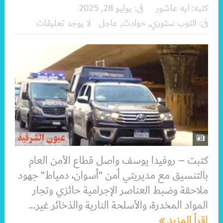
كتبه:
ايه عاشور
فى:
يوليو 28, 2025
فى:
التوب ستوري
,
حوادث
,
عاجل
لا يوجد تعليقات
كتبت – روفيدا يوسف واصل قطاع الأمن العام
بالتنسيق مع مديريتي أمن “أسوان، دمياط” جهود
ملاحقة وضبط العناصر الإجرامية حائزي وتجار
المواد المخدرة، والأسلحة النارية والذخائر غير...
اقرأ المزيد