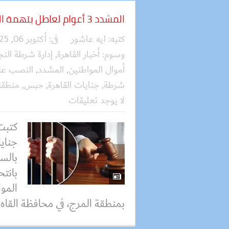
المشدد 3 أعوام لعاطل بتهمة النصب على المواطنين بالقاهرة
كتبه:
ايه عاشور
فى:
أكتوبر 06, 2025
وسوم:
أخبار القاهرة
,
إدارة شرطة النج
أموال المواطنين
,
المشدد
,
النصب على
شرطة
,
جنايات القاهرة
,
حبس
,
منطقة
لا يوجد تعليقات
كتبت
جنايا
بانت
الموا
بمنطقة المرج، في محافظة القاه.