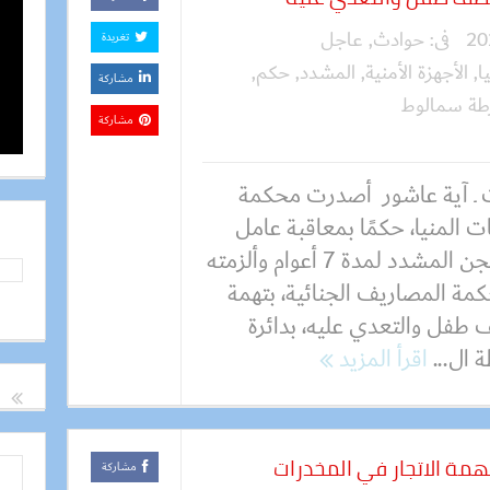
فى:
حوادث
,
عاجل
تغريدة
ا
,
الأجهزة الأمنية
,
المشدد
,
حكم
,
مشاركة
ة سمالوط
مشاركة
 ـ آية عاشور أصدرت محكمة
ت المنيا، حكمًا بمعاقبة عامل
بالسجن المشدد لمدة 7 أعوام وألزمته
كمة المصاريف الجنائية، بتهمة
طفل والتعدي عليه، بدائرة
 ال...
اقرأ المزيد
مشاركة