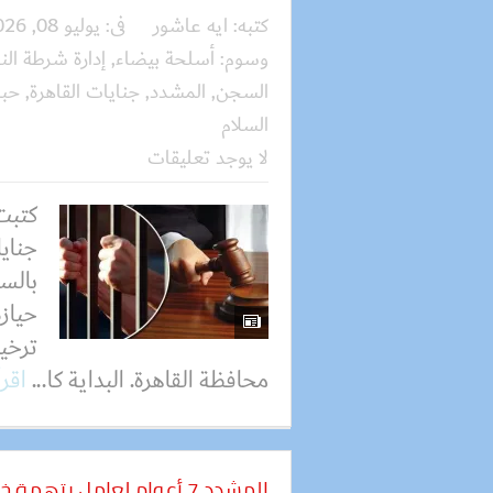
كتبه:
ايه عاشور
فى:
يوليو 08, 2026
وسوم:
أسلحة بيضاء
,
إدارة شرطة الن
السجن
,
المشدد
,
جنايات القاهرة
,
حب
السلام
لا يوجد تعليقات
كتبت
جنايا
حياز
ترخي
محافظة القاهرة. البداية كا...
اقرأ
المشدد 7 أعوام لعامل بتهمة خطف طفل والتعدي عليه