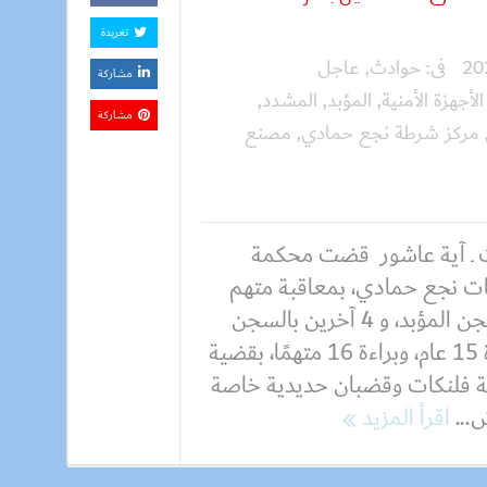
تغريدة
فى:
حوادث
,
عاجل
مشاركة
الأجهزة الأمنية
,
المؤبد
,
المشدد
,
مشاركة
مركز شرطة نجع حمادي
,
مصنع
 ـ آية عاشور قضت محكمة
ات نجع حمادي، بمعاقبة متهم
بالسجن المؤبد، و 4 آخرين بالسجن
لمدة 15 عام، وبراءة 16 متهمًا، بقضية
 فلنكات وقضبان حديدية خاصة
ش...
اقرأ المزيد