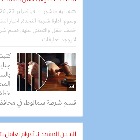
كتبه:
ايه عاشور
فى:
فبراير 23, 2026
وسوم:
إدارة شرطة النجدة
,
اخبار المني
خطف طفل والتعدي عليه
,
قسم شرط
لا يوجد تعليقات
كتبت
جنايا
المح
خطف 
قسم شرطة سمالوط، في محافظة
السجن المشدد 3 أعوام لعامل بتهمة الاتجار في المخدرات