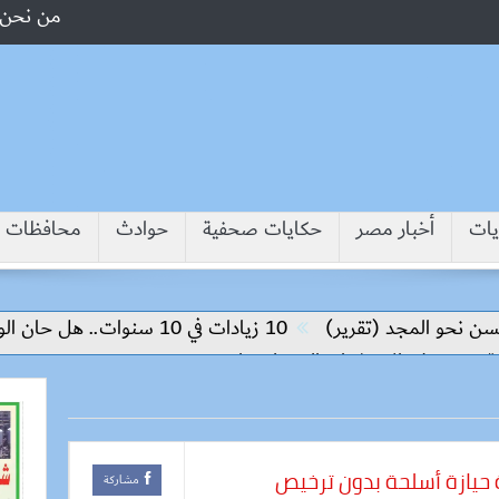
من نحن
يات
أخبار مصر
حكايات صحفية
حوادث
محافظات
مجد (تقرير)
10 زيادات في 10 سنوات.. هل حان الوقت لرفع دعم البنزين نهائيا؟
 الاستثمار والتكنولوجيا
مشاركة