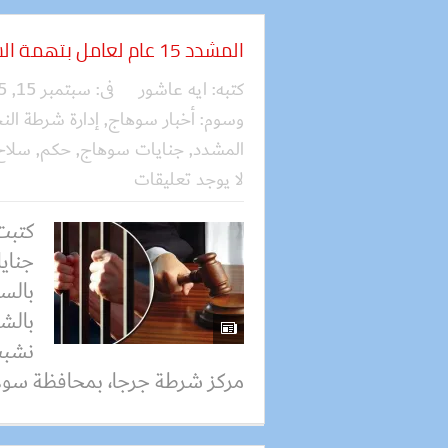
المشدد 15 عام لعامل بتهمة الشروع في قتل شخص بسوهاج
كتبه:
ايه عاشور
فى:
سبتمبر 15, 2025
وسوم:
أخبار سوهاج
,
إدارة شرطة الن
المشدد
,
جنايات سوهاج
,
حكم
,
سلاح
لا يوجد تعليقات
كتبت
جناي
بالش
نشبت
مركز شرطة جرجا، بمحافظة سوها