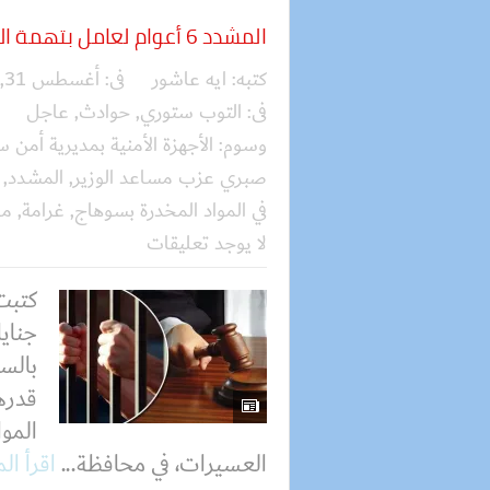
المشدد 6 أعوام لعامل بتهمة الإتجار في المواد المخدرة بسوهاج
كتبه:
ايه عاشور
فى:
أغسطس 31, 2025
فى:
التوب ستوري
,
حوادث
,
عاجل
وسوم:
الأجهزة الأمنية بمديرية أمن 
صبري عزب مساعد الوزير
,
المشدد
,
في المواد المخدرة بسوهاج
,
غرامة
,
مح
لا يوجد تعليقات
كتبت
جناي
المو
العسيرات، في محافظة...
اقرأ ال