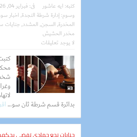
كتبه:
ايه عاشور
فى:
فبراير 04, 2026
وسوم:
إدارة شرطة النجدة
,
اخبار سو
المخدرة
,
السجن
,
المشدد
,
جنايات س
مخدر الحشيش
لا يوجد تعليقات
كتبت
محكم
لاتها
بدائرة قسم شرطة ثان سو...
اقر
جنايات نجع حمادي تقضي بحكمه