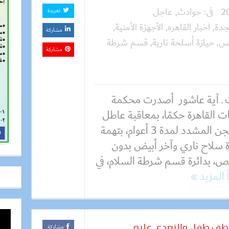
فى:
حوادث
,
عاجل
تغريدة
جدة
,
اخبار القاهره
,
الأجهزة الأمنية
,
مشاركة
س
,
حيازة أسلحة نارية
,
قسم شرطة
مشاركة
 ـ آية عاشور أصدرت محكمة
ت القاهرة حكمًا، بمعاقبة عاطل
بالسجن المشدد لمدة 3 أعوام، بتهمة
ة سلاح ناري وآخر أبيض بدون
ص، بدائرة قسم شرطة السلام، في
 المزيد
مشاركة