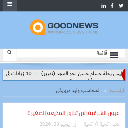
قائمة
واليس رحلة حسام حسن نحو المجد (تقرير)
10 زيادات في 10 سنوات.. هل حان الوقت لرفع دعم البنزين نهائيا؟
نًا و500 كيلو
حملات بيطرية بأسوان 
الرئيسية
المحاسب وليد درويش
عيون الشرقية الان تحاور المذيعه الصغيرة
كتبه:
تحية ا/ تحية
فى:
يونيو 23, 2026