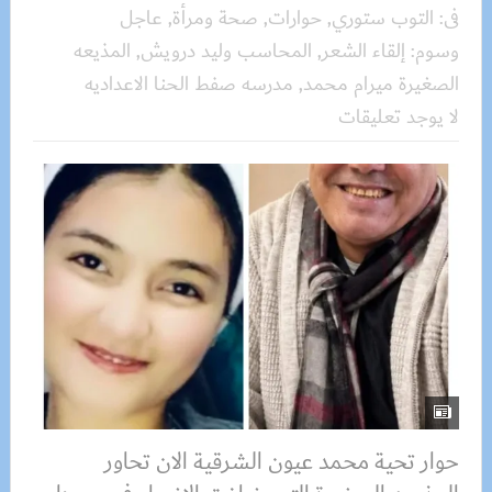
فى:
التوب ستوري
,
حوارات
,
صحة ومرأة
,
عاجل
وسوم:
إلقاء الشعر
,
المحاسب وليد درويش
,
المذيعه
الصغيرة ميرام محمد
,
مدرسه صفط الحنا الاعداديه
لا يوجد تعليقات
حوار تحية محمد عيون الشرقية الان تحاور