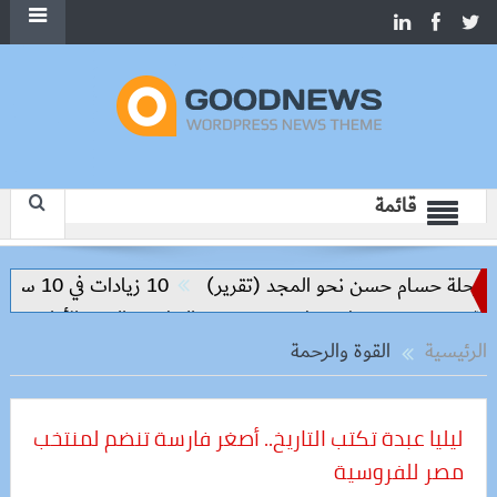
قائمة
رحلة حسام حسن نحو المجد (تقرير)
10 زيادات في 10 سنوات.. هل حان الوقت لرفع دعم البنزين نهائيا؟
.. ومحمود مصطفى طه يقود مسيرة التطوير والتميز الأكاديمي
الرئيسية
القوة والرحمة
ليليا عبدة تكتب التاريخ.. أصغر فارسة تنضم لمنتخب
مصر للفروسية