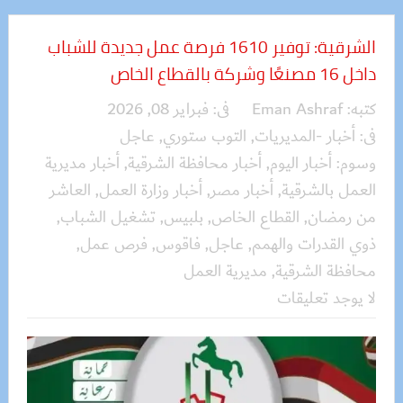
الشرقية: توفير 1610 فرصة عمل جديدة للشباب
داخل 16 مصنعًا وشركة بالقطاع الخاص
كتبه:
Eman Ashraf
فى:
فبراير 08, 2026
فى:
أخبار -المديريات
,
التوب ستوري
,
عاجل
وسوم:
أخبار اليوم
,
أخبار محافظة الشرقية
,
أخبار مديرية
العمل بالشرقية
,
أخبار مصر
,
أخبار وزارة العمل
,
العاشر
من رمضان
,
القطاع الخاص
,
بلبيس
,
تشغيل الشباب
,
ذوي القدرات والهمم
,
عاجل
,
فاقوس
,
فرص عمل
,
محافظة الشرقية
,
مديرية العمل
لا يوجد تعليقات