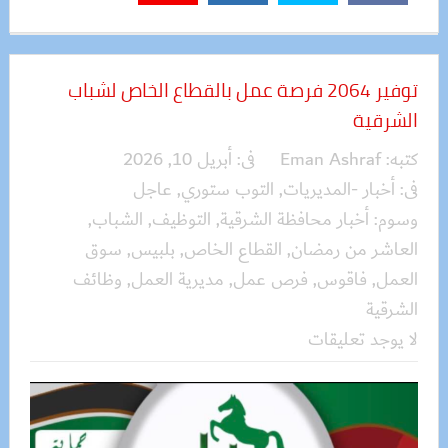
توفير 2064 فرصة عمل بالقطاع الخاص لشباب
الشرقية
كتبه:
Eman Ashraf
فى:
أبريل 10, 2026
فى:
أخبار -المديريات
,
التوب ستوري
,
عاجل
وسوم:
أخبار محافظة الشرقية
,
التوظيف
,
الشباب
,
العاشر من رمضان
,
القطاع الخاص
,
بلبيس
,
سوق
العمل
,
فاقوس
,
فرص عمل
,
مديرية العمل
,
وظائف
الشرقية
لا يوجد تعليقات