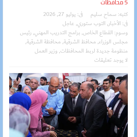
5 محافظات
كتبه:
سماح سليم
فى:
يوليو 27, 2026
فى:
الأخبار
,
التوب ستوري
,
عاجل
وسوم:
القطاع الخاص
,
برامج التدريب المهني
,
رئيس
مجلس الوزراء
,
محافظ الشرقية
,
محافظة الشرقية
,
منظومة جديدة لربط المحافظات
,
وزير العمل
لا يوجد تعليقات