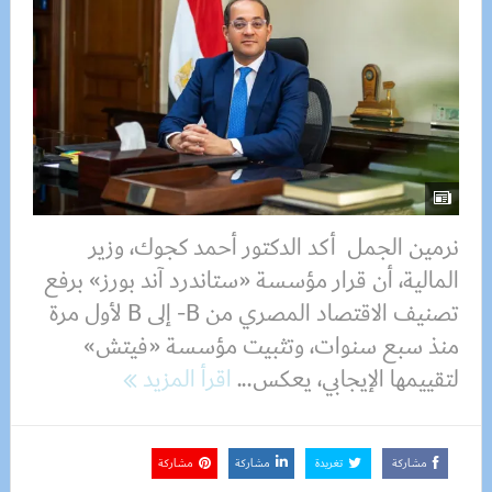
نرمين الجمل أكد الدكتور أحمد كجوك، وزير
المالية، أن قرار مؤسسة «ستاندرد آند بورز» برفع
تصنيف الاقتصاد المصري من B- إلى B لأول مرة
منذ سبع سنوات، وتثبيت مؤسسة «فيتش»
لتقييمها الإيجابي، يعكس...
اقرأ المزيد
مشاركة
تغريدة
مشاركة
مشاركة