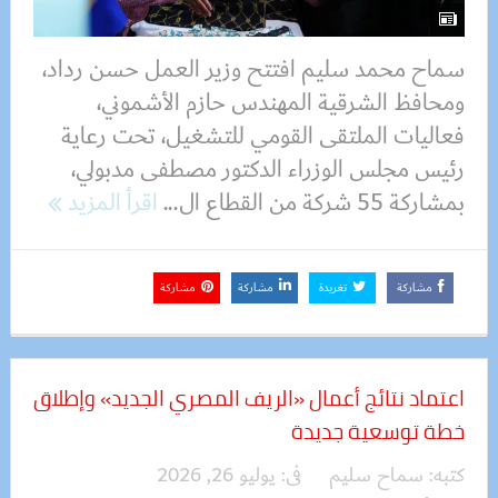
سماح محمد سليم افتتح وزير العمل حسن رداد،
ومحافظ الشرقية المهندس حازم الأشموني،
فعاليات الملتقى القومي للتشغيل، تحت رعاية
رئيس مجلس الوزراء الدكتور مصطفى مدبولي،
بمشاركة 55 شركة من القطاع ال...
اقرأ المزيد
مشاركة
تغريدة
مشاركة
مشاركة
اعتماد نتائج أعمال «الريف المصري الجديد» وإطلاق
خطة توسعية جديدة
كتبه:
سماح سليم
فى:
يوليو 26, 2026