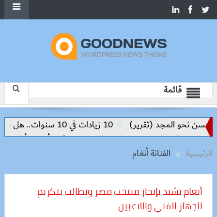
قائمة
(تقرير)
10 زيادات في 10 سنوات.. هل حان الوقت لرفع دعم البنزين نهائيا؟
وزيرة الإسكان تسرّع توفيق أوضاع أراضي الشروق والعبور الجد
الرئيسية
الفنانة أنغام
أنغام تشيد بإنجاز منتخب مصر وتطالب بتكريم
الجهاز الفني واللاعبين