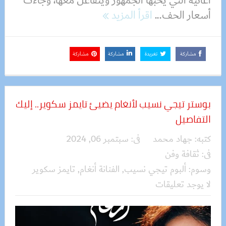
أغانيه التي يحبها الجمهور ويتفاعل معها، وجاءت
أسعار الحف...
اقرأ المزيد
مشاركة
تغريدة
مشاركة
مشاركة
بوستر تيجي نسيب لأنغام يضيئ تايمز سكوير.. إليك
التفاصيل
كتبه:
جهاد محمد
فى:
سبتمبر 06, 2024
فى:
ثقافة وفن
وسوم:
ألبوم تيجي نسيب
,
الفنانة أنغام
,
تايمز سكوير
لا يوجد تعليقات