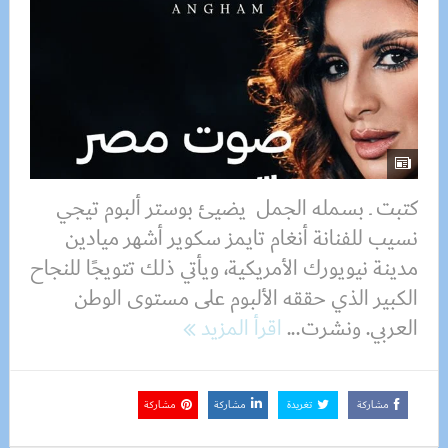
كتبت ـ بسمله الجمل يضيئ بوستر ألبوم تيجي
نسيب للفنانة أنغام تايمز سكوير أشهر ميادين
مدينة نيويورك الأمريكية، ويأتي ذلك تتويجًا للنجاح
الكبير الذي حققه الألبوم على مستوى الوطن
العربي. ونشرت...
اقرأ المزيد
مشاركة
تغريدة
مشاركة
مشاركة