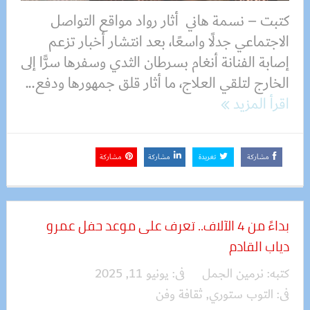
كتبت – نسمة هاني أثار رواد مواقع التواصل
الاجتماعي جدلًا واسعًا، بعد انتشار أخبار تزعم
إصابة الفنانة أنغام بسرطان الثدي وسفرها سرًّا إلى
الخارج لتلقي العلاج، ما أثار قلق جمهورها ودفع...
اقرأ المزيد
مشاركة
تغريدة
مشاركة
مشاركة
بداءً من 4 الآلاف.. تعرف على موعد حفل عمرو
دياب القادم
كتبه:
نرمين الجمل
فى:
يونيو 11, 2025
فى:
التوب ستوري
,
ثقافة وفن