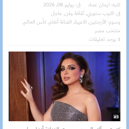
كتبه:
ايمان عماد
فى:
يوليو 08, 2026
فى:
التوب ستوري
,
ثقافة وفن
,
عاجل
وسوم:
الأرجنتين
,
الاعيبة
,
الفنانة أنغام
,
كأس العالم
,
منتخب مصر
لا يوجد تعليقات