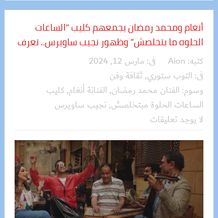
أنغام ومحمد رمضان يجمعهم كليب “الساعات
الحلوه ما بتخلصش” وظهور نجيب ساويرس.. تعرف
كتبه:
Aion
فى:
مارس 12, 2024
فى:
التوب ستوري
,
ثقافة وفن
وسوم:
الفنان محمد رمضان
,
الفنانة أنغام
,
كليب
الساعات الحلوة مبتخلصش
,
نجيب ساويرس
لا يوجد تعليقات