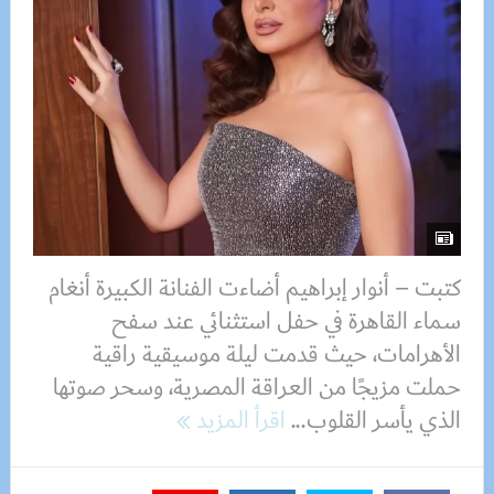
كتبت – أنوار إبراهيم أضاءت الفنانة الكبيرة أنغام
سماء القاهرة في حفل استثنائي عند سفح
الأهرامات، حيث قدمت ليلة موسيقية راقية
حملت مزيجًا من العراقة المصرية، وسحر صوتها
الذي يأسر القلوب...
اقرأ المزيد