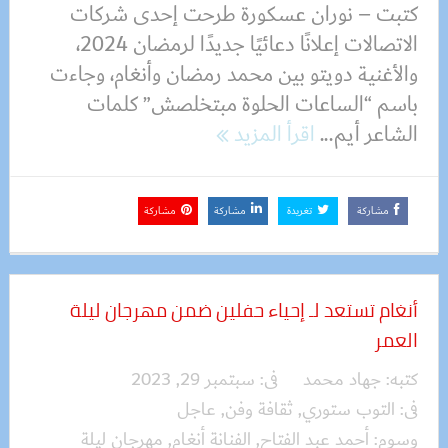
كتبت – نوران عسكورة طرحت إحدى شركات
الاتصالات إعلانًا دعائيًا جديدًا لرمضان 2024،
والأغنية دويتو بين محمد رمضان وأنغام، وجاءت
باسم “الساعات الحلوة مبتخلصش” كلمات
الشاعر أيم...
اقرأ المزيد
مشاركة
تغريدة
مشاركة
مشاركة
أنغام تستعد لـ إحياء حفلين ضمن مهرجان ليلة
العمر
كتبه:
جهاد محمد
فى:
سبتمبر 29, 2023
فى:
التوب ستوري
,
ثقافة وفن
,
عاجل
وسوم:
أحمد عبد الفتاح
,
الفنانة أنغام
,
مهرجان ليلة