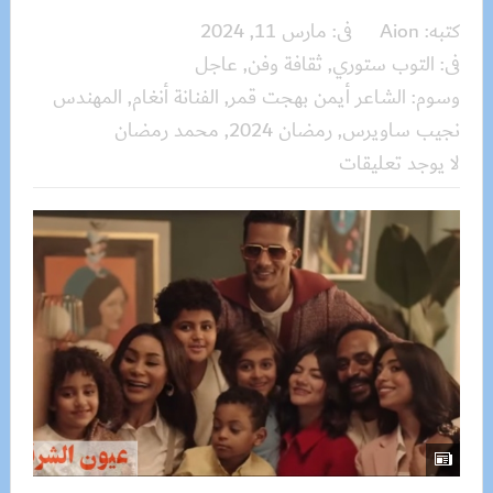
كتبه:
Aion
فى:
مارس 11, 2024
فى:
التوب ستوري
,
ثقافة وفن
,
عاجل
وسوم:
الشاعر أيمن بهجت قمر
,
الفنانة أنغام
,
المهندس
نجيب ساويرس
,
رمضان 2024
,
محمد رمضان
لا يوجد تعليقات