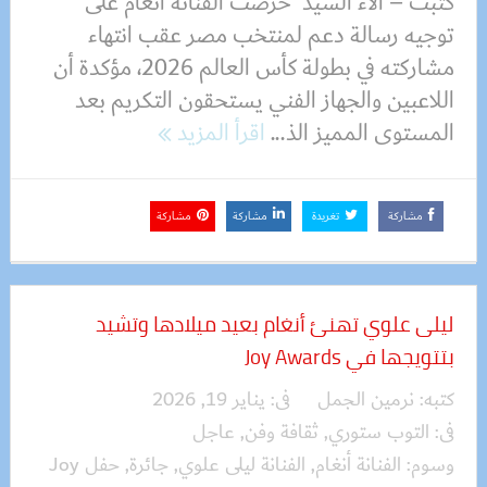
كتبت – آلاء السيد حرصت الفنانة أنغام على
توجيه رسالة دعم لمنتخب مصر عقب انتهاء
مشاركته في بطولة كأس العالم 2026، مؤكدة أن
اللاعبين والجهاز الفني يستحقون التكريم بعد
المستوى المميز الذ...
اقرأ المزيد
مشاركة
تغريدة
مشاركة
مشاركة
ليلى علوي تهنئ أنغام بعيد ميلادها وتشيد
بتتويجها في Joy Awards
كتبه:
نرمين الجمل
فى:
يناير 19, 2026
فى:
التوب ستوري
,
ثقافة وفن
,
عاجل
وسوم:
الفنانة أنغام
,
الفنانة ليلى علوي
,
جائرة
,
حفل Joy