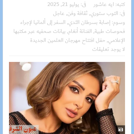
كتبه:
ايه عاشور
فى:
يوليو 21, 2025
فى:
التوب ستوري
,
ثقافة وفن
,
عاجل
وسوم:
إصابة بسرطان الثدي
,
السفر إلى ألمانيا لإجراء
فحوصات طبية
,
الفنانة أنغام
,
بيانات صحفيه عبر مكتبها
الإعلامي
,
حفل افتتاح مهرجان العلمين الجديدة
لا يوجد تعليقات