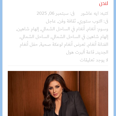
لندن
كتبه:
ايه عاشور
فى:
سبتمبر 06, 2025
فى:
التوب ستوري
,
ثقافة وفن
,
عاجل
وسوم:
أنغام
,
أنغام في الساحل الشمالي
,
إلهام شاهين
,
إلهام شاهين في الساحل الشمالي
,
الساحل الشمالي
,
الفنانة أنغام
,
تعرض أنغام لوعكة صحية
,
حفل أنغام
الجديد
,
قاعة ألبرت هول
لا يوجد تعليقات