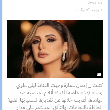
Awards
لا يوجد تعليقات
كتبت _ إيمان عمارة وجهت الفنانة ليلى علوي
رسالة تهنئة خاصة للفنانة أنغام بمناسبة عيد
ميلادها، أعربت خلالها عن تقديرها لمسيرتها الفنية
الحافلة بالنجاحات، والتألق المستمر على مدار