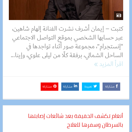
كتبت – إيمان أشرف نشرت الفنانة إلهام شاهين،
عبر حسابها الشخصي بموقع التواصل الاجتماعي
“إنستجرام”، مجموعة صور أثناء تواجدها في
الساحل الشمالي، برفقة كلًا من ليلى علوي، وإينا...
اقرأ المزيد
مشاركة
تغريدة
مشاركة
مشاركة
أنغام تكشف الحقيقة بعد شائعات إصابتها
بالسرطان وسفرها للعلاج