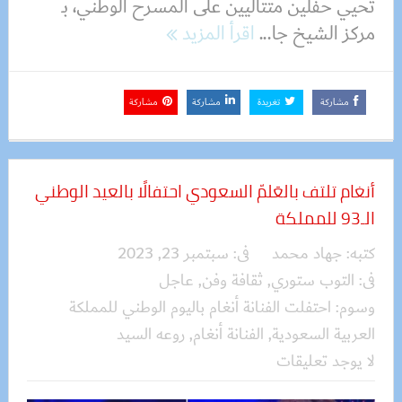
تحيي حفلين متتاليين على المسرح الوطني، بـ
مركز الشيخ جا...
اقرأ المزيد
مشاركة
تغريدة
مشاركة
مشاركة
أنغام تلتف بالعَلمّ السعودي احتفالًا بالعيد الوطني
الـ93 للمملكة
كتبه:
جهاد محمد
فى:
سبتمبر 23, 2023
فى:
التوب ستوري
,
ثقافة وفن
,
عاجل
وسوم:
احتفلت الفنانة أنغام باليوم الوطني للمملكة
العربية السعودية
,
الفنانة أنغام
,
روعه السيد
لا يوجد تعليقات