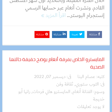
خلال الفترة المقبلة، وبالتحديد أول شهر أغسطس
القادم. ونشرت أنغام عبر حسابها الرسمي
إنستجرام البوستر...
اقرأ المزيد
مشاركة
تغريدة
مشاركة
مشاركة
المايسترو الخاص بفرقة أنغام يوضح حقيقة حالتها
الصحية
كتبه:
عصام البنا
فى:
ديسمبر 07, 2022
فى:
التوب ستوري
,
ثقافة وفن
وسوم:
الفنانة أنغام
,
المايسترو هاني فرحات
,
رانيا أبو
خديجة
لا يوجد تعليقات