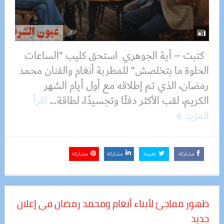
كتبت – آية الجوهري استحق كليب “الساعات
الحلوة ما بتخلصش” للمطربة أنغام والفنان محمد
رمضان، الذي تم إطلاقه مع أول أيام الشهر
الكريم، لقب الأكثر دفئًا وتجسيدًا، لطاقة...
اقرأ
المزيد
مشاركة
تغريدة
مشاركة
مشاركة
ظهور مفاجئ لأبناء أنغام ومحمد رمضان في إعلان
جديد