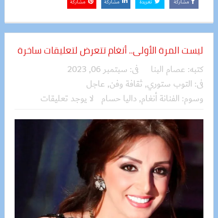
مشاركة
تغريدة
مشاركة
مشاركة
ليست المرة الأولى.. أنغام تتعرض لتعليقات ساخرة
كتبه:
عصام البنا
فى:
سبتمبر 06, 2023
فى:
التوب ستوري
,
ثقافة وفن
,
عاجل
وسوم:
الفنانة أنغام
,
داليا حسام
لا يوجد تعليقات