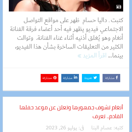
كتبت ـ داليا حسام ظهر على مواقع التواصل
الاجتماعي فيديو يظهر فيه أحد أعضاء فرقة الفنانة
أنغام وهو يُغلق أذنيه أثناء غناء الفنانة. وتوالت
الكثير من التعليقات الساخرة بشأن هذا الفيديو،
بينما...
اقرأ المزيد
مشاركة
تغريدة
مشاركة
مشاركة
أنغام تشوف جمهورها وتعلن عن موعد حفلها
القادم.. تعرف
كتبه:
عصام البنا
فى:
يوليو 26, 2023