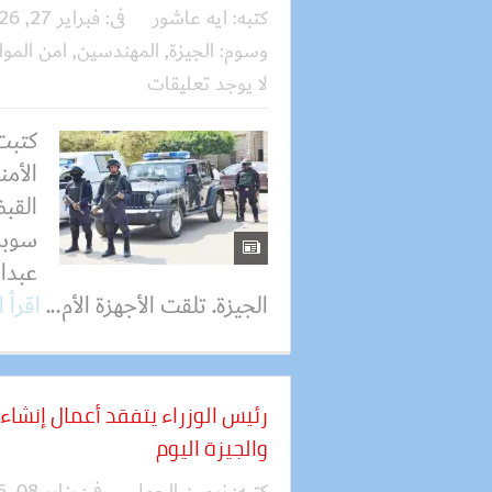
كتبه:
ايه عاشور
فى:
فبراير 27, 2026
وسوم:
الجيزة
,
المهندسين
,
امن الموا
لا يوجد تعليقات
كتبت 
الأمن
القب
سوبر
عبدا
الجيزة. تلقت الأجهزة الأم...
اقرأ 
رئيس الوزراء يتفقد أعمال إنشا
والجيزة اليوم
كتبه:
نرمين الجمل
فى:
يناير 08, 2026