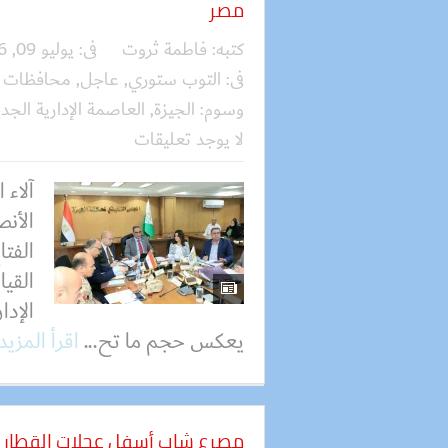
مصر
كتبه:
فاطمة ثروت
فى:
يوليو 09, 2026
فى:
التوب ستوري
,
عاجل
,
محافظات
وسوم:
الجيزة
,
العاصمة الإدارية الجد
لا يوجد تعليقات
آلاء 
الأنص
الفت
القيا
الإدا
يعكس حجم ما تح...
اقرأ المزيد
مصرع شاب أسفل عجلات القطار ب