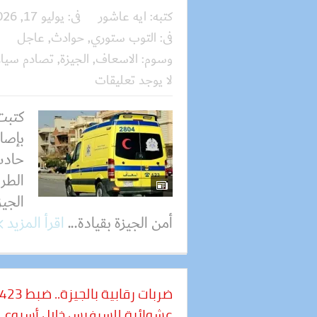
كتبه:
ايه عاشور
فى:
يوليو 17, 2026
فى:
التوب ستوري
,
حوادث
,
عاجل
وسوم:
الاسعاف
,
الجيزة
,
تصادم سيار
لا يوجد تعليقات
بإصاب
حادث
الطري
الجيز
أمن الجيزة بقيادة...
اقرأ المزيد
عشوائية للسرفيس خلال أسبوع