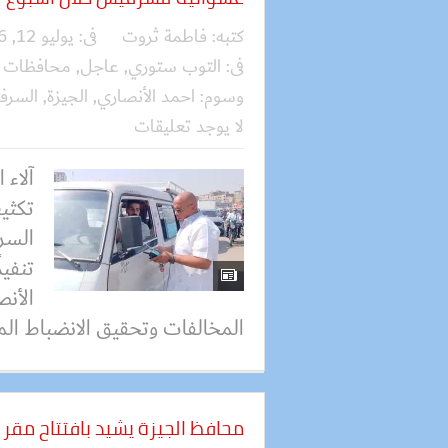
كتبه:
فاطمة ثروت
فى:
يوليو 12, 2026
فى:
التوب ستوري
,
عاجل
,
محافظات
وسوم:
احمد الأنصاري
,
الجيزة
,
السرف
لا يوجد تعليقات
آلاء
تكثي
السر
تنفيذ
الأن
المخالفات وتحقيق الانضباط الم
محافظ الجيزة يشيد بافتتاح مقر ا