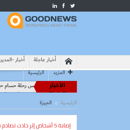
أخبار عاجلة
أخبار -المدير
المزيد
الرئيسية
الأخبار
طير الملاعب إلى قيادة الفراعنة.. كواليس رحلة حسام حسن نحو ال
العاجلة
الإسكان تسرّع توفيق أوضاع أراضي الشروق والعبور الجديدة وتدفع
الرئيسية
الجيزة
إصابة 5 أشخاص إثر حادث تصادم سيارة بسور كوبري إمبابة