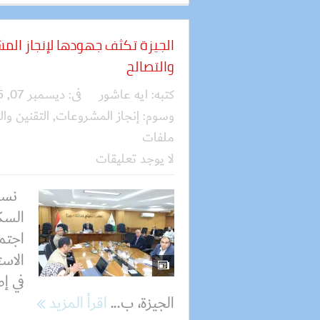
الجيزة تكثف جهودها لإنجاز الم
والتصالح
كتبه:
ايه عاشور
فى:
ديسمبر 07, 2025
وسوم:
إنجاز المشروعات
,
التقنين وا
ملفات
لا يوجد تعليقات
نسمة
السكر
اجتما
الاست
في إ
الجيزة، ب...
اقرأ المزيد