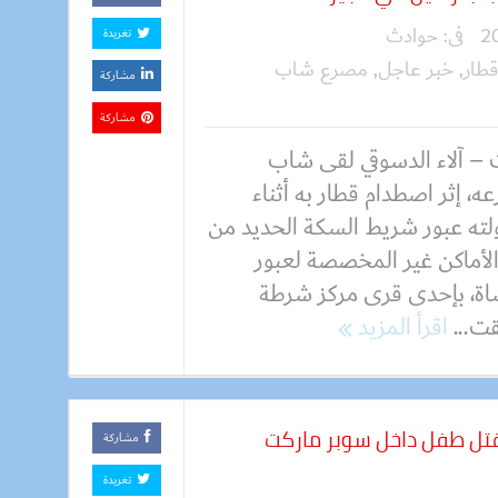
فى:
حوادث
تغريدة
طار
,
خبر عاجل
,
مصرع شاب
مشاركة
مشاركة
 – آلاء الدسوقي لقى شاب
، إثر اصطدام قطار به أثناء
لته عبور شريط السكة الحديد من
الأماكن غير المخصصة لعبور
اة، بإحدى قرى مركز شرطة
قت...
اقرأ المزيد
بقتل طفل داخل سوبر ماركت
مشاركة
تغريدة