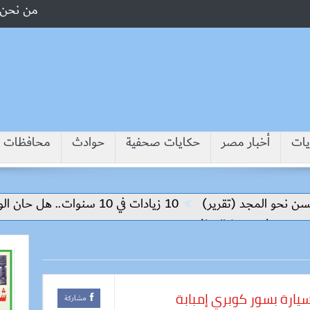
من نحن
يات
أخبار مصر
حكايات صحفية
حوادث
محافظات
مجد (تقرير)
10 زيادات في 10 سنوات.. هل حان الوقت لرفع دعم البنزين نهائيا؟
 تنفيذ المرافق
مشاركة