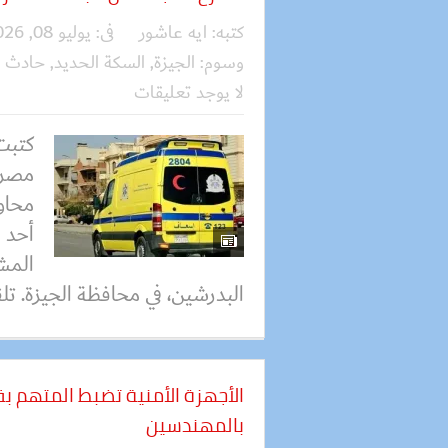
كتبه:
ايه عاشور
فى:
يوليو 08, 2026
وسوم:
الجيزة
,
السكة الحديد
,
حادث ق
لا يوجد تعليقات
كتبت
مصرعه
محاو
أحد 
المش
البدرشين، في محافظة الجيزة. تل
الأجهزة الأمنية تضبط المتهم 
بالمهندسين