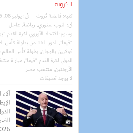
الكروية
كتبه:
فاطمة ثروت
فى:
يوليو 08, 2026
فى:
التوب ستوري
,
رياضة
,
عاجل
وسوم:
الاتحاد الأوروبي لكرة القدم "يو
"فيفا"
,
الدور الـ16 من بطولة كأس العالم 2026
فولارين بالوجان
,
بطولة كأس العالم 2026
الدولي لكرة القدم "فيفا"
,
مباراة منت
الأرجنتين
,
منتخب مصر
لا يوجد تعليقات
آلاء
الإيط
الدول
الضو