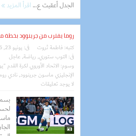
الجدل أعقبت ع...
اقرأ المزيد
روما يقترب من جرينوود بخطة ما
كتبه:
فاطمة ثروت
فى:
يونيو 23, 2026
فى:
التوب ستوري
,
رياضة
,
عاجل
وسوم:
الاتحاد الأوروبي لكرة القدم "يو
الإنجليزي ماسون جرينوود
,
نادي روم
لا يوجد تعليقات
بسمل
لحسم
ماسون
الجا