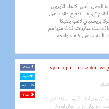
 الجمل أعلن الاتحاد الأوروبي
القدم “يويفا”، توقيع عقوبة على
وكا بريستياني لاعب بنفيكا
يقاف ست مباريات، ثلاث منها مع
 التنفيذ، على خلفية واقعة
خ بعد مواجهة ريال مدريد بدوري
مشاركة
تغريدة
مشاركة
مشاركة
يفا"
,
دوري أبطال أوروبا
,
مباراة نادي
اب ربع نهائي دوري أبطال أوروبا
,