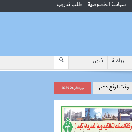
سياسة الخصوصية
طلب تدريب
رياضة
فنون
“جبروت امرأة”.. مارست الرذيلة أمام زو
جرينتش+2 10:34