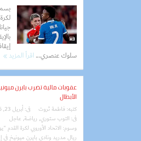
بسملة
لكرة 
جيانل
بالإ
إيقاف
سلوك عنصري...
اقرأ المزيد
عقوبات مالية تضرب بايرن ميوني
الأبطال
كتبه:
فاطمة ثروت
فى:
أبريل 23, 2026
فى:
التوب ستوري
,
رياضة
,
عاجل
وسوم:
الاتحاد الأوروبي لكرة القدم "يو
ريال مدريد ونادي بايرن ميونيخ في إي