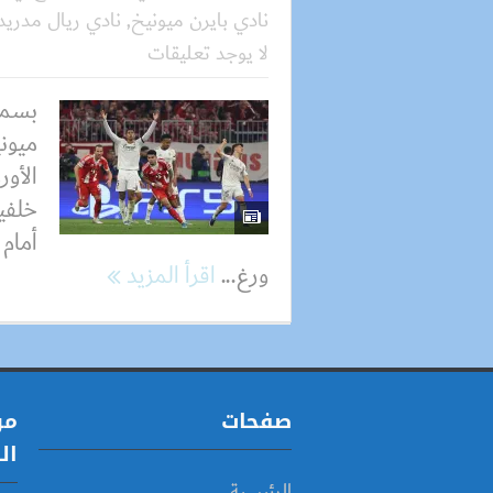
نادي بايرن ميونيخ
,
نادي ريال مدريد
لا يوجد تعليقات
بسمل
ميوني
الأور
خلفي
أمام 
ورغ...
اقرأ المزيد
صفحات
مو
ال
الرئيسية