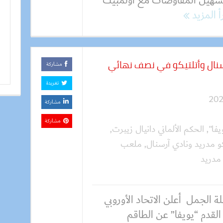
تسهيل المفاوضات مع أولمبيك
أ المزيد
سنال وأتلتيكو في نصف نهائي
مشاركة
تغريدة
مشاركة
مشاركة
يفا"
,
الحكم الألماني دانيال زيبرت
,
كو مدريد ونادي آرسنال
,
ملعب
 مدريد
 الجمل أعلن الاتحاد الأوروبي
القدم “يويفا” عن الطاقم