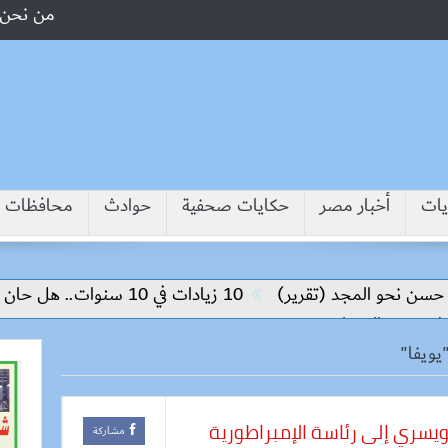
من نحن
يات
أخبار مصر
حكايات صحفية
حوادث
محافظات
و المجد (تقرير)
10 زيادات في 10 سنوات.. هل حان الوقت لرفع دعم البنزين نهائيا؟
 السعار
"يويفا"
سويسري إلى رئاسة الإمبراطورية
مشاركة