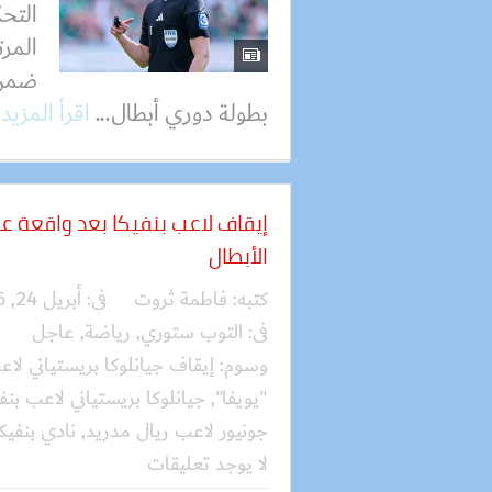
التح
المرت
ضمن 
بطولة دوري أبطال...
اقرأ المزيد
إيقاف لاعب بنفيكا بعد واقعة
الأبطال
كتبه:
فاطمة ثروت
فى:
أبريل 24, 2026
فى:
التوب ستوري
,
رياضة
,
عاجل
وسوم:
إيقاف جيانلوكا بريستياني لاع
"يويفا"
,
جيانلوكا بريستياني لاعب بنف
جونيور لاعب ريال مدريد
,
نادي بنفيك
لا يوجد تعليقات