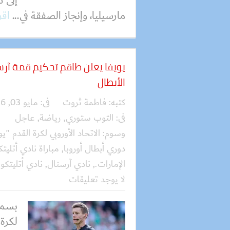
إلى 
مارسيليا، وإنجاز الصفقة في...
اقر
يويفا يعلن طاقم تحكيم قمة آر
الأبطال
كتبه:
فاطمة ثروت
فى:
مايو 03, 2026
فى:
التوب ستوري
,
رياضة
,
عاجل
وسوم:
الاتحاد الأوروبي لكرة القدم "يو
دوري أبطال أوروبا
,
مباراة نادي أتليت
الإمارات.
,
نادي آرسنال
,
نادي أتليتكو
لا يوجد تعليقات
بسملة
لكرة 