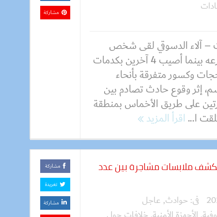
ادات
مشاركة
 – آلاء الدسوقي لقى شخص
مصرعه بينما أصيب 4 آخرين بكدمات
ات وكسور متفرقة بأنحاء
م، إثر وقوع حادث تصادم بين
تين على طريق الأخماس بمنطقة
قت ا...
اقرأ المزيد
ة تكشف ملابسات مشاجرة بين عدد
مشاركة
تغريدة
فى:
حوادث
,
عاجل
مشاركة
وفية
,
الأجهزة الأمنية
,
خلافات حول