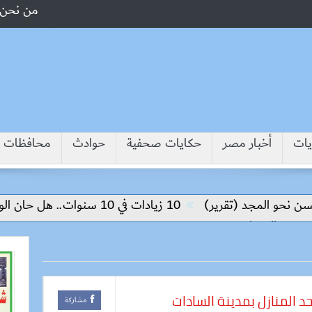
من نحن
يات
أخبار مصر
حكايات صحفية
حوادث
محافظات
مجد (تقرير)
10 زيادات في 10 سنوات.. هل حان الوقت لرفع دعم البنزين نهائيا؟
عار
 المنازل بمدينة السادات
مشاركة