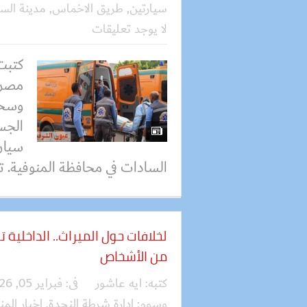
سيارتين
,
طريق الاخماس
,
مدينة الس
لا يوجد تعليقات
كتبت
وسحج
الجس
سيار
السادات في محافظة المنوفية. تل
لخلافات حول الميراث.. الداخلي
من الأشخاص
كتبه:
ايه عاشور
فى:
فبراير 05, 2026
وسوم:
إدارة شرطة النجدة
,
اخبار المن