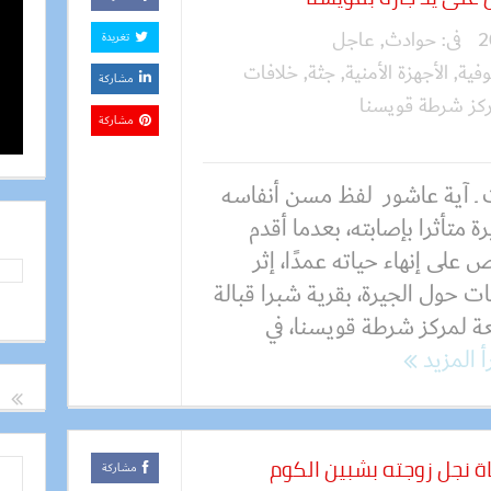
فى:
حوادث
,
عاجل
تغريدة
وفية
,
الأجهزة الأمنية
,
جثة
,
خلافات
مشاركة
كز شرطة قويسنا
مشاركة
 ـ آية عاشور لفظ مسن أنفاسه
رة متأثرا بإصابته، بعدما أقدم
لى إنهاء حياته عمدًا، إثر
ت حول الجيرة، بقرية شبرا قبالة
عة لمركز شرطة قويسنا، في
أ المزيد
اة نجل زوجته بشبين الكوم
مشاركة