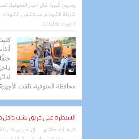
وسوم:
أنبوبة غاز
,
اخبار المنوفية
,
تسر
شرطة الشهداء
,
مستشفى الشهداء ال
لا يوجد تعليقات
كتبت
أنفاس
خنقًا
داخل
لدائر
محافظة المنوفية. تلقت الأجهزة ا
السيطرة على حريق نشب داخل 
كتبه:
ايه عاشور
فى:
فبراير 14, 2026
وسوم:
إدارة شرطة النجدة
,
اخبار المن