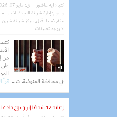
كتبه:
ايه عاشور
فى:
مايو 07, 2026
وسوم:
إدارة شرطة النجدة
,
اخبار المن
جثة
,
ضبط
,
قتل
,
مركز شرطة شبين ا
لا يوجد تعليقات
كتبت
الأمن
من إ
على 
المو
في محافظة المنوفية. ت...
اقرأ ا
إصابة 12 شخصًا إثر وقوع حادث انقلاب سيارة