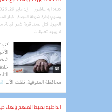
كتبه:
ايه عاشور
فى:
مايو 29, 2026
وسوم:
إدارة شرطة النجدة
,
اخبار المن
الجيرة
,
قتل عمد
,
قرية شبرا قبالة
,
مر
لا يوجد تعليقات
كتبت
الأخي
شخص ع
خلافا
التاب
محافظة المنوفية. تلقت الأ...
اقر
الداخلية تضبط المتهم بإنهاء حي