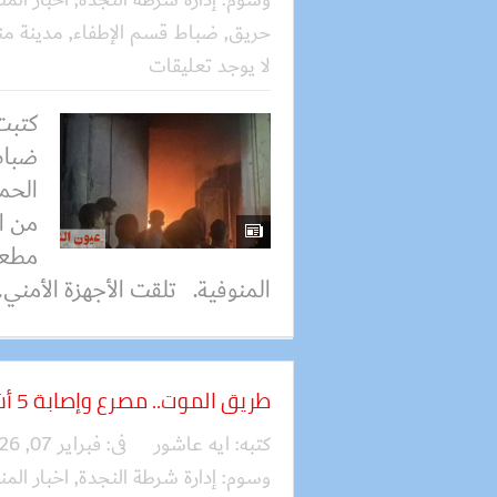
حريق
,
ضباط قسم الإطفاء
,
مدينة م
لا يوجد تعليقات
كتبت
ضباط
الحما
من ا
مطعم
المنوفية. تلقت الأجهزة الأمني..
طريق الموت.. مصرع وإصابة 5 أشخاص إثر حادث تصادم سيارتين
كتبه:
ايه عاشور
فى:
فبراير 07, 2026
وسوم:
إدارة شرطة النجدة
,
اخبار المن