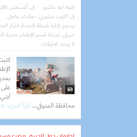
كتبه:
ايه عاشور
فى:
أغسطس 06, 2026
فى:
التوب ستوري
,
حوادث
,
عاجل
وسوم:
إدارة شرطة النجدة
,
اخبار المن
حريق
,
ضباط قسم الإطفاء
,
مدينة ال
لا يوجد تعليقات
كتبت
الإطف
بمدير
على 
ابني 
محافظة المنوفي...
اقرأ المزيد
لخلافات حول الجيرة.. مصرع مسن