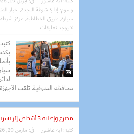
كتبه:
ايه عاشور
فى:
أبريل 19, 2026
وسوم:
إدارة شرطة النجدة
,
اخبار المن
سيارة
,
طريق الخطاطبة
,
مركز شرطة 
لا يوجد تعليقات
بكدم
بأنحا
سيارة
لدائر
محافظة المنوفية. تلقت الأجهزة ا
مصرع وإصابة 3 أشخاص إثر تسرب غاز أنبوبة داخل منزلهم
كتبه:
ايه عاشور
فى:
مارس 20, 2026