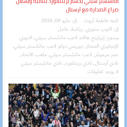
مانشستر سيتي يحسم برينتفورد بثنائية ويشعل
صراع الصدارة مع آرسنال
كتبه:
فاطمة ثروت
فى:
مايو 09, 2026
فى:
التوب ستوري
,
رياضة
,
عاجل
وسوم:
إيرلينج هالاند لاعب مانشستر سيتي
,
الدوري
الإنجليزي الممتاز
,
جيريمي دوكو لاعب مانشستر سيتي
,
عمر مرموش لاعب مانشستر سيتي
,
ملعب الاتحاد
,
نادي آرسنال
,
نادي برينتفورد
,
نادي مانشستر سيتي
لا يوجد تعليقات