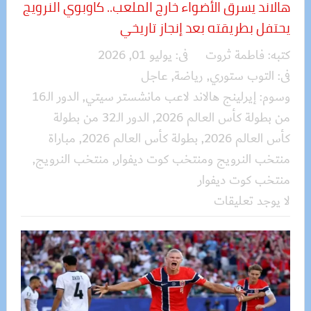
هالاند يسرق الأضواء خارج الملعب.. كاوبوي النرويج
يحتفل بطريقته بعد إنجاز تاريخي
كتبه:
فاطمة ثروت
فى:
يوليو 01, 2026
فى:
التوب ستوري
,
رياضة
,
عاجل
وسوم:
إيرلينج هالاند لاعب مانشستر سيتي
,
الدور الـ16
من بطولة كأس العالم 2026
,
الدور الـ32 من بطولة
كأس العالم 2026
,
بطولة كأس العالم 2026
,
مباراة
منتخب النرويج ومنتخب كوت ديفوار
,
منتخب النرويج
,
منتخب كوت ديفوار
لا يوجد تعليقات