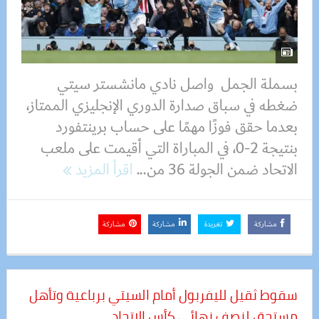
بسملة الجمل واصل نادي مانشستر سيتي
ضغطه في سباق صدارة الدوري الإنجليزي الممتاز،
بعدما حقق فوزًا مهمًا على حساب برينتفورد
بنتيجة 2-0، في المباراة التي أقيمت على ملعب
الاتحاد ضمن الجولة 36 من...
اقرأ المزيد
مشاركة
تغريدة
مشاركة
مشاركة
سقوط ثقيل لليفربول أمام السيتي برباعية وتأهل
مستحق لنصف نهائي كأس الاتحاد