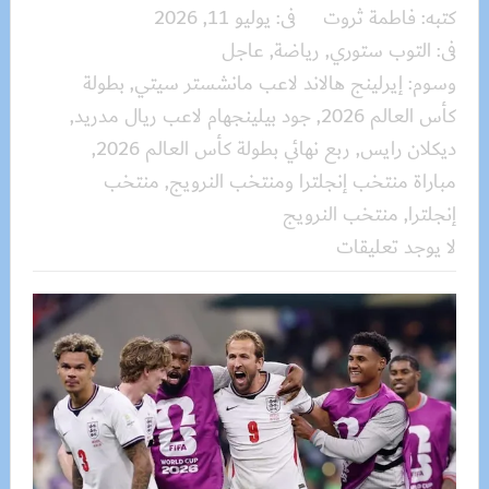
كتبه:
فاطمة ثروت
فى:
يوليو 11, 2026
فى:
التوب ستوري
,
رياضة
,
عاجل
وسوم:
إيرلينج هالاند لاعب مانشستر سيتي
,
بطولة
كأس العالم 2026
,
جود بيلينجهام لاعب ريال مدريد
,
ديكلان رايس
,
ربع نهائي بطولة كأس العالم 2026
,
مباراة منتخب إنجلترا ومنتخب النرويج
,
منتخب
إنجلترا
,
منتخب النرويج
لا يوجد تعليقات