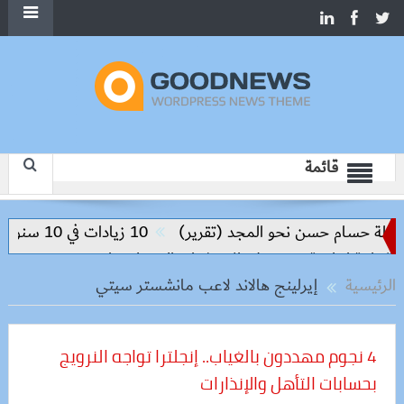
قائمة
ام حسن نحو المجد (تقرير)
10 زيادات في 10 سنوات.. هل حان الوقت لرفع دعم البنزين نهائيا؟
جية ترتكز على الاستثمار والتكنولوجيا
الرئيسية
إيرلينج هالاند لاعب مانشستر سيتي
4 نجوم مهددون بالغياب.. إنجلترا تواجه النرويج
بحسابات التأهل والإنذارات