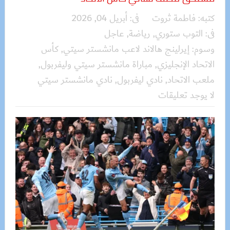
كتبه:
فاطمة ثروت
فى:
أبريل 04, 2026
فى:
التوب ستوري
,
رياضة
,
عاجل
وسوم:
إيرلينج هالاند لاعب مانشستر سيتي
,
كأس
الاتحاد الإنجليزي
,
مباراة مانشستر سيتي وليفربول
,
ملعب الاتحاد
,
نادي ليفربول
,
نادي مانشستر سيتي
لا يوجد تعليقات