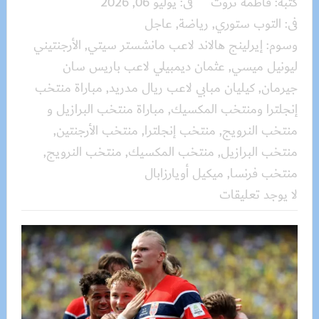
كتبه:
فاطمة ثروت
فى:
يوليو 06, 2026
فى:
التوب ستوري
,
رياضة
,
عاجل
وسوم:
إيرلينج هالاند لاعب مانشستر سيتي
,
الأرجنتيني
ليونيل ميسي
,
عثمان ديمبيلي لاعب باريس سان
جيرمان
,
كيليان مبابي لاعب ريال مدريد
,
مباراة منتخب
إنجلترا ومنتخب المكسيك
,
مباراة منتخب البرازيل و
منتخب النرويج
,
منتخب إنجلترا
,
منتخب الأرجنتين
,
منتخب البرازيل
,
منتخب المكسيك
,
منتخب النرويج
,
منتخب فرنسا
,
ميكيل أويارزابال
لا يوجد تعليقات