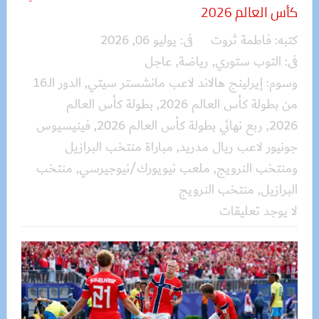
كأس العالم 2026
كتبه:
فاطمة ثروت
فى:
يوليو 06, 2026
فى:
التوب ستوري
,
رياضة
,
عاجل
وسوم:
إيرلينج هالاند لاعب مانشستر سيتي
,
الدور الـ16
من بطولة كأس العالم 2026
,
بطولة كأس العالم
2026
,
ربع نهائي بطولة كأس العالم 2026
,
فينيسيوس
جونيور لاعب ريال مدريد
,
مباراة منتخب البرازيل
ومنتخب النرويج
,
ملعب نيويورك/نيوجيرسي
,
منتخب
البرازيل
,
منتخب النرويج
لا يوجد تعليقات