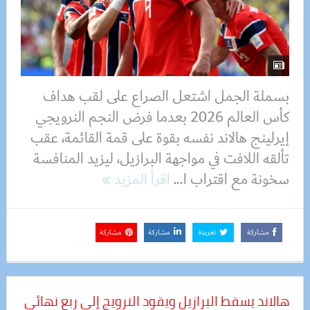
بسملة الجمل اشتعل الصراع على لقب هداف
كأس العالم 2026 بعدما فرض النجم النرويجي
إيرلينج هالاند نفسه بقوة على قمة القائمة، عقب
تألقه اللافت في مواجهة البرازيل، ليزيد المنافسة
سخونة مع اقتراب ا...
اقرأ المزيد
مشاركة
تغريدة
مشاركة
مشاركة
هالاند يسقط البرازيل ويقود النرويج إلى ربع نهائي