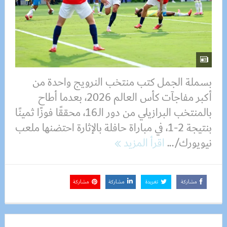
بسملة الجمل كتب منتخب النرويج واحدة من
أكبر مفاجآت كأس العالم 2026، بعدما أطاح
بالمنتخب البرازيلي من دور الـ16، محققًا فوزًا ثمينًا
بنتيجة 2-1، في مباراة حافلة بالإثارة احتضنها ملعب
نيويورك/...
اقرأ المزيد
مشاركة
تغريدة
مشاركة
مشاركة