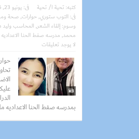
كتبه:
تحية ا/ تحية
فى:
يونيو 23, 2026
فى:
التوب ستوري
,
حوارات
,
صحة ومرأ
وسوم:
إلقاء الشعر
,
المحاسب وليد 
محمد
,
مدرسه صفط الحنا الاعداديه
لا يوجد تعليقات
حوار
تحاو
الاض
عليك
الدر
بمدرسه صفط الحنا الاعداديه ماذ