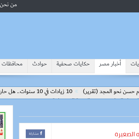
من نحن
يات
أخبار مصر
حكايات صحفية
حوادث
محافظات
سن نحو المجد (تقرير)
10 زيادات في 10 سنوات.. هل حان الوقت لرفع دعم البنزين نهائيا؟
ناء السلام وتحقيق التنمية المستدامة
ه الصغيرة
مشاركة