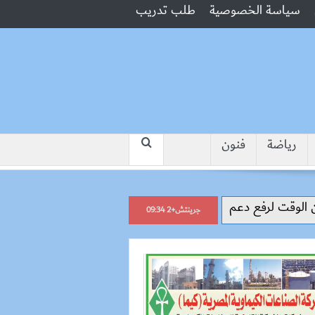
سياسة الخصوصية
طلب تدريب
رياضة
فنون
“جبروت امرأة”.. مارست الرذيلة أم
جرينتش+2 09:34