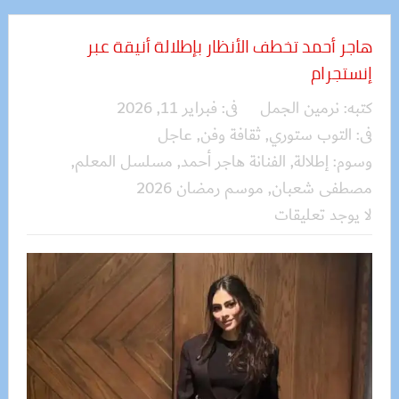
هاجر أحمد تخطف الأنظار بإطلالة أنيقة عبر
إنستجرام
كتبه:
نرمين الجمل
فى:
فبراير 11, 2026
فى:
التوب ستوري
,
ثقافة وفن
,
عاجل
وسوم:
إطلالة
,
الفنانة هاجر أحمد
,
مسلسل المعلم
,
مصطفى شعبان
,
موسم رمضان 2026
لا يوجد تعليقات