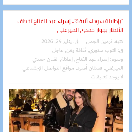
“بإطلالة سوداء أنيقة”.. إسراء عبد الفتاح تخطف
الأنظار بجوار حمدي الميرغني
كتبه:
نرمين الجمل
فى:
يناير 24, 2026
فى:
التوب ستوري
,
ثقافة وفن
,
عاجل
وسوم:
إسراء عبد الفتاح
,
إطلالة
,
الفنان حمدي
الميرغني
,
فستان أسود
,
مواقع التواصل الإجتماعي
لا يوجد تعليقات