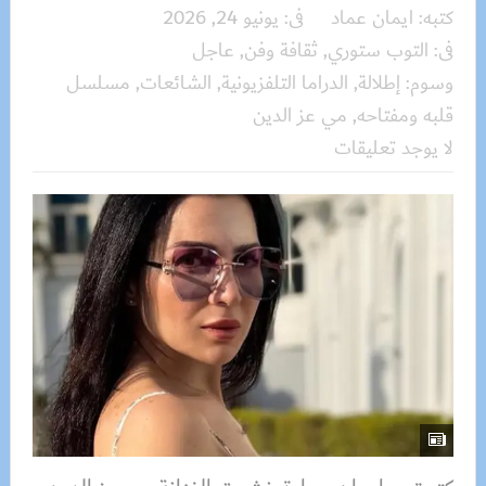
كتبه:
ايمان عماد
فى:
يونيو 24, 2026
فى:
التوب ستوري
,
ثقافة وفن
,
عاجل
وسوم:
إطلالة
,
الدراما التلفزيونية
,
الشائعات
,
مسلسل
قلبه ومفتاحه
,
مي عز الدين
لا يوجد تعليقات