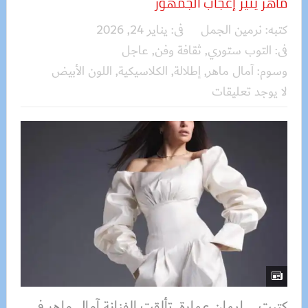
ماهر يثير إعجاب الجمهور
كتبه:
نرمين الجمل
فى:
يناير 24, 2026
فى:
التوب ستوري
,
ثقافة وفن
,
عاجل
وسوم:
آمال ماهر
,
إطلالة
,
الكلاسيكية
,
اللون الأبيض
لا يوجد تعليقات
كتبت _ إيمان عمارة تألقت الفنانة آمال ماهر في