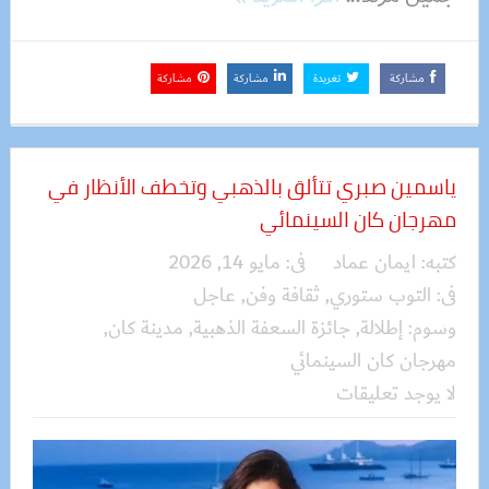
مشاركة
تغريدة
مشاركة
مشاركة
ياسمين صبري تتألق بالذهبي وتخطف الأنظار في
مهرجان كان السينمائي
كتبه:
ايمان عماد
فى:
مايو 14, 2026
فى:
التوب ستوري
,
ثقافة وفن
,
عاجل
وسوم:
إطلالة
,
جائزة السعفة الذهبية
,
مدينة كان
,
مهرجان كان السينمائي
لا يوجد تعليقات