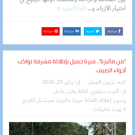
اختيار الأزياء. و...
اقرأ المزيد
مشاركة
تغريدة
مشاركة
مشاركة
“من ماليزيا”.. ميرنا جميل بإطلالة مشرقة تواكب
أجواء الصيف
كتبه:
نرمين الجمل
فى:
يناير 25, 2026
فى:
التوب ستوري
,
ثقافة وفن
,
عاجل
وسوم:
إطلالة
,
الفنانة ميرنا
,
ماليزيا
,
مسلسل الكينج
لا يوجد تعليقات