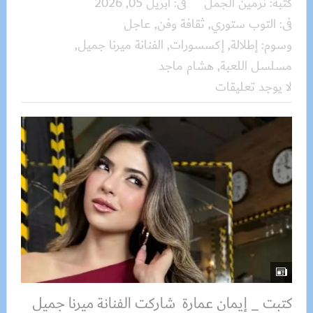
كتبه:
نرمين الجمل
فى:
أبريل 05, 2026
فى:
التوب ستوري
,
ثقافة وفن
,
عاجل
وسوم:
إطلالة
,
إكسسورات
,
الفنانة ميرنا جميل
,
مسلسل اللعبة
,
هشام ماجد
لا يوجد تعليقات
كتبت _ إيمان عمارة شاركت الفنانة ميرنا جميل