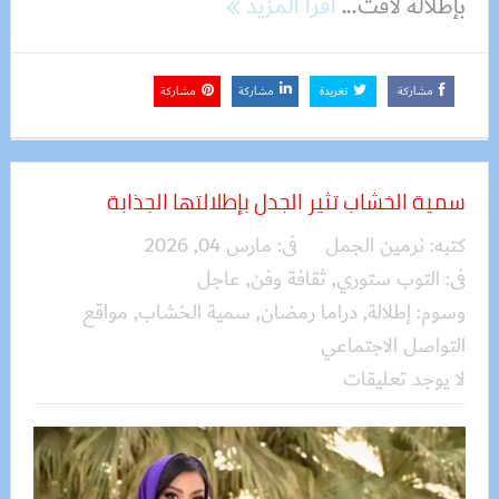
بإطلالة لافت...
اقرأ المزيد
مشاركة
تغريدة
مشاركة
مشاركة
سمية الخشاب تثير الجدل بإطلالتها الجذابة
كتبه:
نرمين الجمل
فى:
مارس 04, 2026
فى:
التوب ستوري
,
ثقافة وفن
,
عاجل
وسوم:
إطلالة
,
دراما رمضان
,
سمية الخشاب
,
مواقع
التواصل الاجتماعي
لا يوجد تعليقات