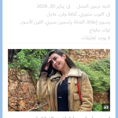
كتبه:
نرمين الجمل
فى:
يناير 30, 2026
فى:
التوب ستوري
,
ثقافة وفن
,
عاجل
وسوم:
إطلالة
,
الفنانة ياسمين صبري
,
اللون الأسود
,
لوك
,
مكياج
لا يوجد تعليقات