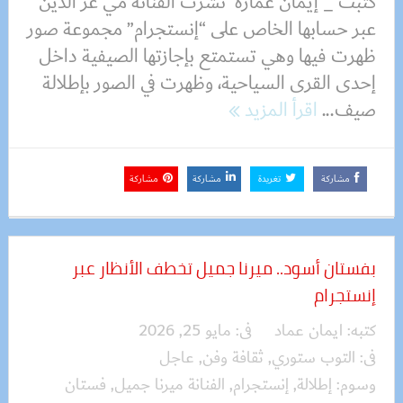
كتبت _ إيمان عمارة نشرت الفنانة مي عز الدين
عبر حسابها الخاص على “إنستجرام” مجموعة صور
ظهرت فيها وهي تستمتع بإجازتها الصيفية داخل
إحدى القرى السياحية، وظهرت في الصور بإطلالة
صيف...
اقرأ المزيد
مشاركة
تغريدة
مشاركة
مشاركة
بفستان أسود.. ميرنا جميل تخطف الأنظار عبر
إنستجرام
كتبه:
ايمان عماد
فى:
مايو 25, 2026
فى:
التوب ستوري
,
ثقافة وفن
,
عاجل
وسوم:
إطلالة
,
إنستجرام
,
الفنانة ميرنا جميل
,
فستان