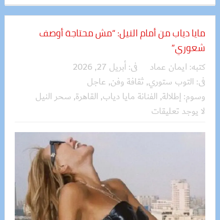
مايا دياب من أمام النيل: “مش محتاجة أوصف
شعوري”
كتبه:
ايمان عماد
فى:
أبريل 27, 2026
فى:
التوب ستوري
,
ثقافة وفن
,
عاجل
وسوم:
إطلالة
,
الفنانة مايا دياب
,
القاهرة
,
سحر النيل
لا يوجد تعليقات