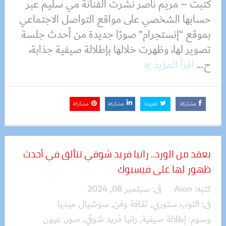
كتبت – مريم ناصر نشرت الفنانة مي سليم عبر
حسابها الشخصي على مواقع التواصل الاجتماعي
بموقع “إنستجرام” صورًا جديدة من أحدث جلسة
تصوير لها، وظهرت خلالها بإطلالة صيفية جذابة،
ح...
اقرأ المزيد
مشاركة
تغريدة
مشاركة
مشاركة
بعقد من الورد.. رانيا فريد شوقي تتألق في أحدث
ظهور لها على فيسبوك
كتبه:
Aion
فى:
سبتمبر 08, 2024
فى:
التوب ستوري
,
ثقافة وفن
,
سوشيال ميديا
وسوم:
إطلالة صيفية
,
رانيا فريد شوقي
,
صور
,
عيون