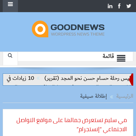
قائمة
ليس رحلة حسام حسن نحو المجد (تقرير)
10 زيادات في 10 سنوات.. هل حان الوقت لرفع دعم البنزين نهائيا؟
وق والعبور الجديدة وتدفع تنفيذ المرافق
سعر الحديد والاسمنت 
الرئيسية
إطلالة صيفية
مي سليم تستعرض جمالها على مواقع التواصل
الاجتماعي “إنستجرام”