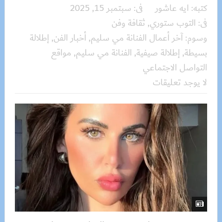
كتبه:
ايه عاشور
فى:
سبتمبر 15, 2025
فى:
التوب ستوري
,
ثقافة وفن
وسوم:
آخر أعمال الفنانة مي سليم
,
أخبار الفن
,
إطلالة
بسيطة
,
إطلالة صيفية
,
الفنانة مي سليم
,
مواقع
التواصل الاجتماعي
لا يوجد تعليقات