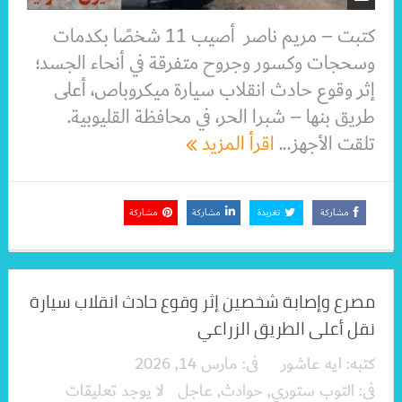
كتبت – مريم ناصر أصيب 11 شخصًا بكدمات
وسحجات وكسور وجروح متفرقة في أنحاء الجسد؛
إثر وقوع حادث انقلاب سيارة ميكروباص، أعلى
طريق بنها – شبرا الحر، في محافظة القليوبية.
تلقت الأجهز...
اقرأ المزيد
مشاركة
تغريدة
مشاركة
مشاركة
مصرع وإصابة شخصين إثر وقوع حادث انقلاب سيارة
نقل أعلى الطريق الزراعي
كتبه:
ايه عاشور
فى:
مارس 14, 2026
فى:
التوب ستوري
,
حوادث
,
عاجل
لا يوجد تعليقات