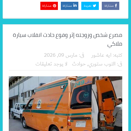
مشاركة
تغريدة
مشاركة
مشاركة
مصرع شخص وزوجته إثر وقوع حادث انقلاب سيارة
ملاكي
كتبه:
ايه عاشور
فى:
مارس 09, 2026
فى:
التوب ستوري
,
حوادث
لا يوجد تعليقات