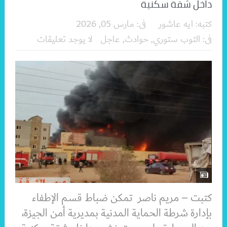
داخل شقة سكنية
كتبه:
ايه عاشور
فى:
مارس 05, 2026
فى:
التوب ستوري
,
حوادث
,
عاجل
لا يوجد تعليقات
كتبت – مريم ناصر تمكن ضباط قسم الإطفاء
بإدارة شرطة الحماية المدنية بمديرية أمن الجيزة،