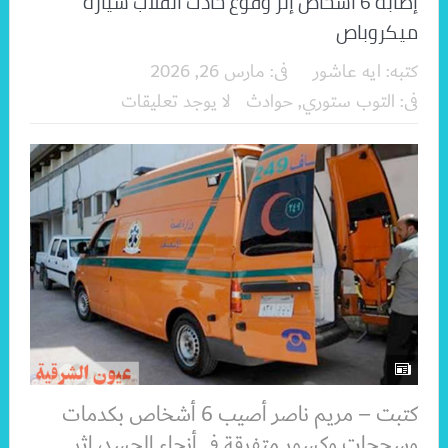
إصابة 6 أشخاص إثر وقوع حادث انقلاب سيارة
ميكروباص
كتبه:
ايه عاشور
فى:
مارس 26, 2026
فى:
التوب ستوري
,
حوادث
لا يوجد تعليقات
كتبت – مريم ناصر أصيب 6 أشخاص بكدمات
وسحجات وكسور متفرقة في أنحاء الجسد، إثر