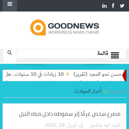
قائمة
 (تقرير)
10 زيادات في 10 سنوات.. هل حان الوقت لرفع دعم البنزين نهائيا؟
النهائي
بعد رحلة طويلة.. ميسي يعود إلى الأرجنتين لتوديع وا
الرئيسية
أخبار الحوادث
مصرع شخص غرقًا إثر سقوطه داخل مياه النيل
كتبه:
ايه عاشور
فى:
أبريل 18, 2026