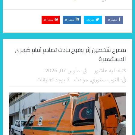
مشاركة
تغريدة
مشاركة
مشاركة
مصرع شخصين إثر وقوع حادث تصادم أمام كوبري
المستعمرة
كتبه:
ايه عاشور
فى:
مارس 07, 2026
فى:
التوب ستوري
,
حوادث
لا يوجد تعليقات