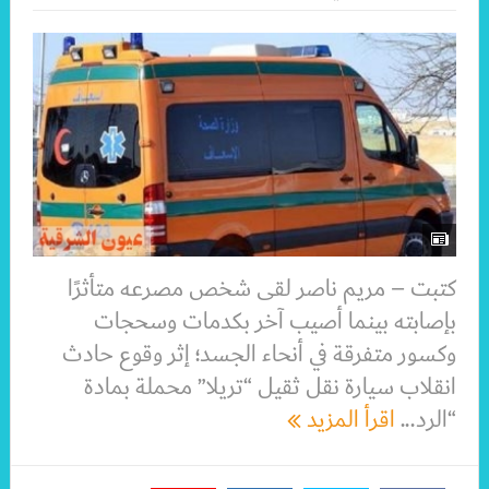
كتبت – مريم ناصر لقى شخص مصرعه متأثرًا
بإصابته بينما أصيب آخر بكدمات وسحجات
وكسور متفرقة في أنحاء الجسد؛ إثر وقوع حادث
انقلاب سيارة نقل ثقيل “تريلا” محملة بمادة
“الرد...
اقرأ المزيد