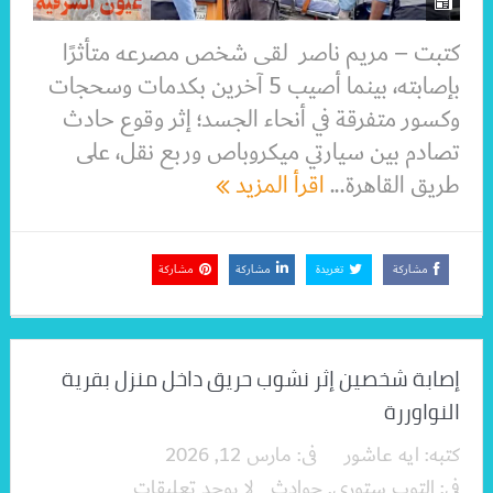
كتبت – مريم ناصر لقى شخص مصرعه متأثرًا
بإصابته، بينما أصيب 5 آخرين بكدمات وسحجات
وكسور متفرقة في أنحاء الجسد؛ إثر وقوع حادث
تصادم بين سيارتي ميكروباص وربع نقل، على
طريق القاهرة...
اقرأ المزيد
مشاركة
تغريدة
مشاركة
مشاركة
إصابة شخصين إثر نشوب حريق داخل منزل بقرية
النواوررة
كتبه:
ايه عاشور
فى:
مارس 12, 2026
فى:
التوب ستوري
,
حوادث
لا يوجد تعليقات