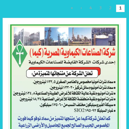
»
›
4
3
2
1