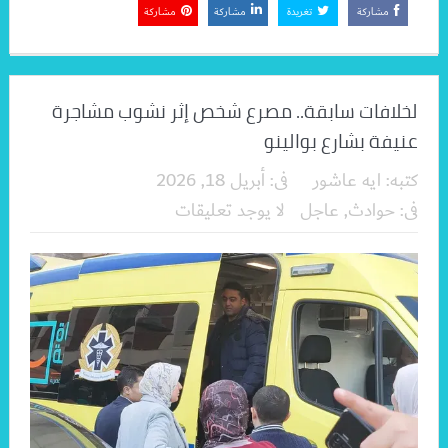
مشاركة
تغريدة
مشاركة
مشاركة
لخلافات سابقة.. مصرع شخص إثر نشوب مشاجرة
عنيفة بشارع بوالينو
كتبه:
ايه عاشور
فى:
أبريل 18, 2026
فى:
حوادث
,
عاجل
لا يوجد تعليقات