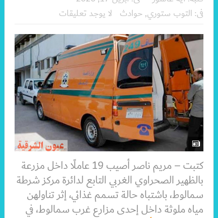
فى:
التوب ستوري
,
حوادث
لا يوجد تعليقات
كتبت – مريم ناصر أصيب 19 عاملًا داخل مزرعة
بالظهير الصحراوي الغربي التابع لدائرة مركز شرطة
سمالوط، باشتباه حالة تسمم غذائي، إثر تناولهن
مياه ملوثة داخل إحدى مزارع غرب سمالوط، في