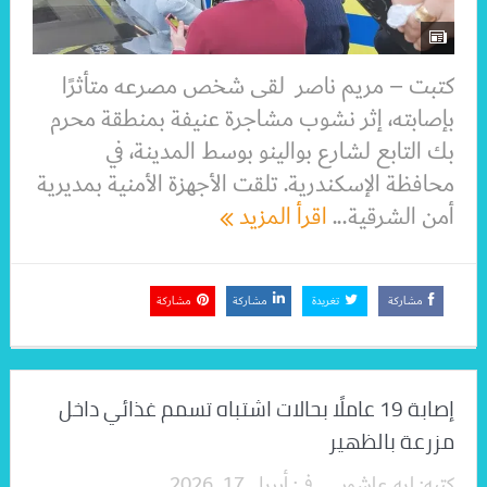
كتبت – مريم ناصر لقى شخص مصرعه متأثرًا
بإصابته، إثر نشوب مشاجرة عنيفة بمنطقة محرم
بك التابع لشارع بوالينو بوسط المدينة، في
محافظة الإسكندرية. تلقت الأجهزة الأمنية بمديرية
أمن الشرقية...
اقرأ المزيد
مشاركة
تغريدة
مشاركة
مشاركة
إصابة 19 عاملًا بحالات اشتباه تسمم غذائي داخل
مزرعة بالظهير
كتبه:
ايه عاشور
فى:
أبريل 17, 2026