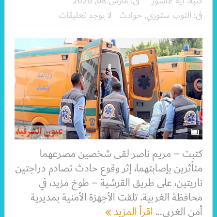
كتبه:
ايه عاشور
فى:
مارس 08, 2026
فى:
التوب ستوري
,
حوادث
لا يوجد تعليقات
كتبت – مريم ناصر لقى شخصين مصرعهما
متأثرين بإصابتهما، إثر وقوع حادث تصادم دراجتين
ناريتين، على طريق القرشية – طوخ مزيد، في
محافظة الغربية. تلقت الأجهزة الأمنية بمديرية
أمن الغربي...
اقرأ المزيد