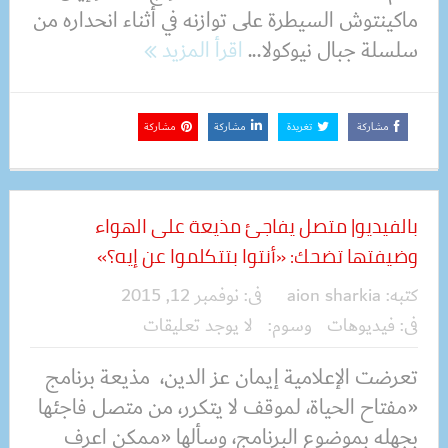
ماكينتوش السيطرة على توازنه في أثناء انحداره من
سلسلة جبال نيوكولا...
اقرأ المزيد
مشاركة
تغريدة
مشاركة
مشاركة
بالفيديو| متصل يفاجئ مذيعة على الهواء
وضيفتها تضحك: «أنتوا بتتكلموا عن إيه؟»
كتبه:
aion sharkia
فى:
نوفمبر 12, 2015
فى:
فيديوهات
وسوم:
لا يوجد تعليقات
تعرضت الإعلامية إيمان عز الدين، مذيعة برنامج
«مفتاح الحياة، لموقف لا يتكرر، من متصل فاجئها
بجهله بموضوع البرنامج، وسألها «ممكن اعرف