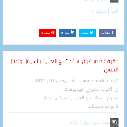
اقرأ المزيد
مشاركة
تغريدة
مشاركة
مشاركة
حقيقة صور غرق استاد “برج العرب” بالسيول وتدخل
الجيش
كتبه:
aion sharkia
فى:
نوفمبر 10, 2015
فى:
التوب ستوري
,
فيديوهات
وسوم:
استاد برج العرب
,
الجيش
,
امطار
لا يوجد تعليقات