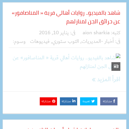
شاهد بالفيديو.. روايات أهالي قرية « المناصافور»
عن حرائق الجن لمنازلهم
كتبه:
aion sharkia
فى:
يناير 10, 2016
فى:
أخبار -المديريات
,
التوب ستوري
,
فيديوهات
وسوم:
اقرأ المزيد
مشاركة
تغريدة
مشاركة
مشاركة