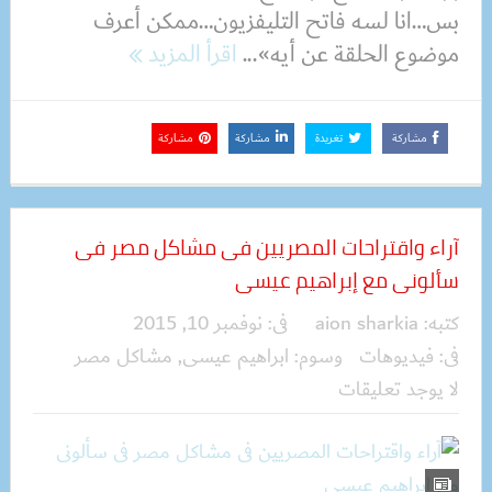
بس…انا لسه فاتح التليفزيون…ممكن أعرف
موضوع الحلقة عن أيه»...
اقرأ المزيد
مشاركة
تغريدة
مشاركة
مشاركة
آراء واقتراحات المصريين فى مشاكل مصر فى
سألونى ‫‏مع إبراهيم عيسى
كتبه:
aion sharkia
فى:
نوفمبر 10, 2015
فى:
فيديوهات
وسوم:
ابراهيم عيسى
,
مشاكل مصر
لا يوجد تعليقات