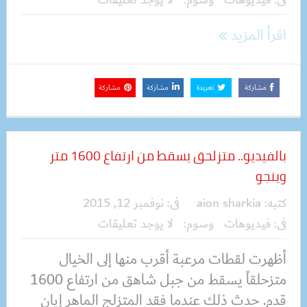
اقرأ المزيد
مشاركة
تغريدة
مشاركة
مشاركة
بالفيديو.. متزلحق يسقط من ارتفاع 1600 متر
وينجو
كتبه:
aion sharkia
فى:
نوفمبر 12, 2015
فى:
فيديوهات
وسوم:
لا يوجد تعليقات
أظهرت لقطات مرعبة أقرب منها إلى الخيال
متزحلقاً يسقط من جبل شاهق من ارتفاع 1600
قدم. حدث ذلك عندما فقد المتزلج الماهر إيان