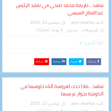
شاهد .. طريقة محمد صبحي في تقليد الرئيس
عبدالفتاح السيسي
كتبه:
aion sharkia
فى:
نوفمبر 12, 2015
فى:
فيديوهات
وسوم:
لا يوجد تعليقات
اقرأ المزيد
مشاركة
تغريدة
مشاركة
مشاركة
شاهد .. ماذا حدث لعروسة أثناء جلوسها في
الكوشة بجوار عريسها
كتبه:
aion sharkia
فى:
نوفمبر 12, 2015
فى:
فيديوهات
وسوم:
لا يوجد تعليقات