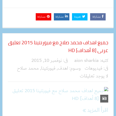
مشاركة
تغريدة
مشاركة
مشاركة
جميع اهداف محمد صلاح مع فيورنتينا 2015 تعليق
عربى [8 أهداف] HD
كتبه:
aion sharkia
فى:
نوفمبر 10, 2015
فى:
فيديوهات
وسوم:
اهدف
,
فيورنتينا
,
محمد صلاح
لا يوجد تعليقات
اقرأ المزيد