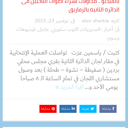
بالفيديو .. محاولات لشراء أصوات الناخبين فى
الدائرة الثانية بالزقازيق
كتبه:
aion sharkia
فى:
نوفمبر 23, 2015
فى:
أخبار -المديريات
,
التوب ستوري
,
عاجل
,
فيديوهات
وسوم:
كتبت / ياسمين عزت تواصلت العملية الإنتخابية
في مقار لجان الدائرة الثانية بقري مجلس محلي
بردين ( صفيطة – نشوة – طحلة ) بعد وصول
مستشاري اللجان في تمام الساعة الـ ٨ صباحا
يومي الأحد و...
اقرأ المزيد
مشاركة
تغريدة
مشاركة
مشاركة