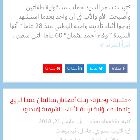
كتبت : سمر السيد حملت مسئولية طفلتين
وأصبحت الأم والأب في آن واحد بعدما استشهد
زوجها أثناء تأديته واجبه الوطني منذ 28 عاما ” أنها
السيدة ” وفاء أحمد عثمان” 60 عاما التي سطر...
اقرأ المزيد
مشاركة
تغريدة
مشاركة
مشاركة
«فتحية» و«عزة» رحلة أمهاتان مثاليتان فقدا الزوج
وتحملا مسؤلية تربية الأبناء بالشرقية (فيديو)
كتبه:
aion sharkia
فى:
مارس 21, 2018
فى:
التوب ستوري
,
عاجل
,
فيديوهات