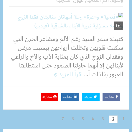
وسوم:
الأم المثالية
,
عيون الشرقية
كتبت: سمر السيد رغم الألم ومشاعر الحزن التي
سكنت قلوبهن وتخللت أرواحهن ببسبب مرض
وفقدان الزوج الذي كان بمثابة الأب والأخ والراعي
لأبنائهن إلا أنهما حاولتا الصمود حتى استطاعتا
العبور بفلذات أ...
اقرأ المزيد
مشاركة
تغريدة
مشاركة
مشاركة
7
6
5
4
3
1
2