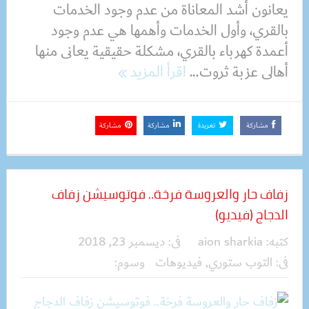
يعانون أشد المعاناة من عدم وجود الخدمات
بالقري، وأول الخدمات وأهمها هي عدم وجود
أعمدة كهرباء بالقري، مشكلة حقيقية يعانى منها
أهالى عزبة ثروت...
اقرأ المزيد
مشاركة
تغريدة
مشاركة
مشاركة
زفاف حار والعروسة فرخة.. فوتوسيشن زفاف
الدجاج (فيديو)
كتبه:
aion sharkia
فى:
ديسمبر 23, 2018
فى:
التوب ستوري
,
فيديوهات
وسوم: