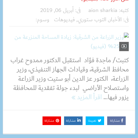
كتبه:
aion sharkia
فى:
أبريل 06, 2019
فى:
الأخبار
,
التوب ستوري
,
فيديوهات
وسوم:
كتبت/ ماجدة فؤاد استقبل الدكتور ممدوح غراب
محافظ الشرقية، وقيادات الجهاز التنفيذي، وزير
الزراعة، الكتور عز الدين أبو ستيت وزير الزراعة
واستصلاح الأراضي لبدء جولة تفقدية للمحافظة
يزور فيها...
اقرأ المزيد
مشاركة
تغريدة
مشاركة
مشاركة