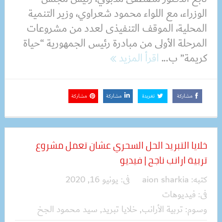
الوزراء، مع اللواء محمود شعراوي، وزير التنمية
المحلية، الموقف التنفيذى لعدد من مشروعات
المرحلة الأولى من مبادرة رئيس الجمهورية “حياة
كريمة” ب...
اقرأ المزيد
مشاركة
تغريدة
مشاركة
مشاركة
خلايا التبريد الحل السحري عشان تعمل مشروع
تربية ارانب ناجح | فيديو
كتبه:
aion sharkia
فى:
يونيو 16, 2020
فى:
فيديوهات
وسوم:
تربية الأرانب
,
خلايا تبريد
,
سيد محمود الجخ