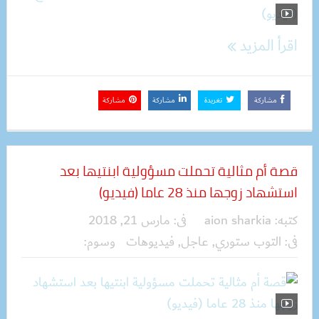
اقرأ المزيد
مشاركة
تغريدة
مشاركة
مشاركة
قصة أم مثالية تحملت مسؤولية ابنتيها بعد
استشهاد زوجها منذ 28 عاما (فيديو)
كتبه:
aion sharkia
فى:
مارس 21, 2018
فى:
التوب ستوري
,
عاجل
,
فيديوهات
وسوم: