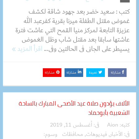
كتب : سعيد خضر بعد جهود شاقة لكشف
غموض مقتل الطفلة ميرنا بقرية كفرعبد الله
عزيزة التابعة لمركز منيا القمح التي عاشت فترة
عاشتها سابقا بعد مقتل شاب وظل الغموض
يسيطر على الجانى فى الحالتين وفى...
اقرأ المزيد
مشاركة
تغريدة
مشاركة
مشاركة
الألاف يؤدون صلاة عيد الأضحى المبارك بالساحة
الشعبية بأبوحماد
كتبه:
Aion
فى:
أغسطس 11, 2019
فى:
الأخبار
,
فيديوهات
,
محافظات
وسوم: