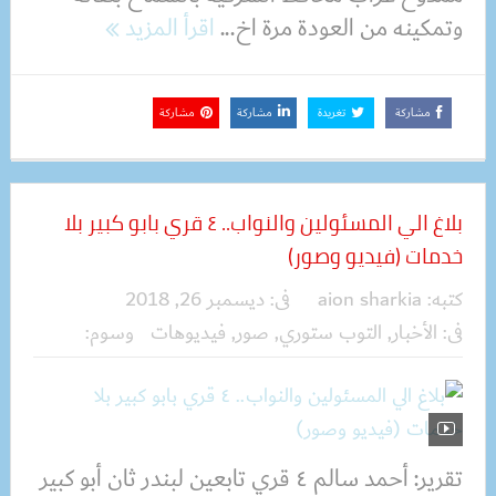
وتمكينه من العودة مرة اخ...
اقرأ المزيد
مشاركة
تغريدة
مشاركة
مشاركة
بلاغ الي المسئولين والنواب.. ٤ قري بابو كبير بلا
خدمات (فيديو وصور)
كتبه:
aion sharkia
فى:
ديسمبر 26, 2018
فى:
الأخبار
,
التوب ستوري
,
صور
,
فيديوهات
وسوم:
تقرير: أحمد سالم ٤ قري تابعين لبندر ثان أبو كبير