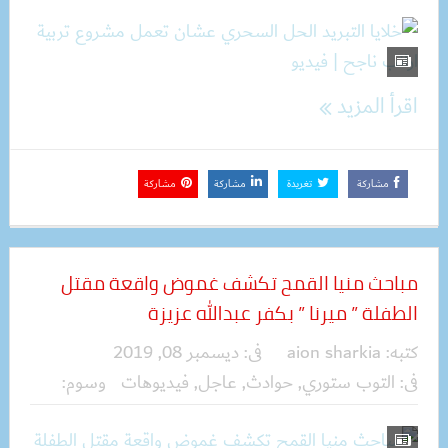
اقرأ المزيد
مشاركة
تغريدة
مشاركة
مشاركة
مباحث منيا القمح تكشف غموض واقعة مقتل
الطفلة ” ميرنا ” بكفر عبدالله عزيزة
كتبه:
aion sharkia
فى:
ديسمبر 08, 2019
فى:
التوب ستوري
,
حوادث
,
عاجل
,
فيديوهات
وسوم: