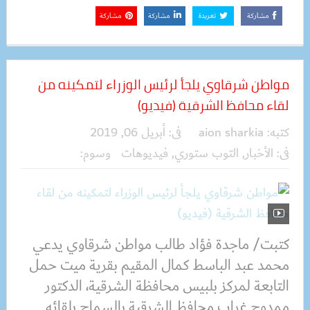
مشاركة
تغريدة
مشاركة
مشاركة
مواطن شرقاوي يلجأ لرئيس الوزراء لتمكينه من
لقاء محافظ الشرقية (فيديو)
كتبه:
aion sharkia
فى:
أبريل 06, 2019
فى:
الأخبار
,
التوب ستوري
,
فيديوهات
وسوم:
كتبت/ ماجدة فؤاد طالب مواطن شرقاوي يدعي
محمد عبد الباسط كمال المقيم بقرية ميت حمل
التابعة لمركز بلبيس محافظة الشرقية، الدكتور
ممدوح غراب محافظ الشرقية بالسماح بلقائه