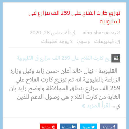
توزيع كارت الفلاح على 259 الف مزارع فى
القليوبية
كتبه:
aion sharkia
فى:
أغسطس 28, 2020
فى:
فيديوهات
وسوم:
لا يوجد تعليقات
القليوبية - نهال خالد أعلن حسن زايد وكيل وزارة
الزراعة بالقليوبية انه تم توزيع كارت الفلاح علي
259 الف مزارع بنطاق المحافظة. واوضح زايد بان
الغاية من كارت الفلاح هي وصول الدعم للذين
ي...
اقرأ المزيد
مشاركة
تغريدة
مشاركة
مشاركة