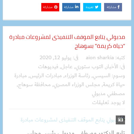
مشاركة
تغريدة
مشاركة
مشاركة
مدبولي يتابع الموقف التنفيذى لمشروعات مبادرة
“حياة كريمة” بسوهاج
كتبه:
aion sharkia
فى:
يوليو 12, 2020
فى:
الأخبار
,
التوب ستوري
,
عاجل
,
فيديوهات
وسوم:
السيسي
,
رئاسة الوزراء
,
مبادرات الرئيس
,
مبادرة
حياة كريمة
,
مجلس الوزراء المصري
,
محافظة سوهاج
,
مصطفي مدبولي
لا يوجد تعليقات
تابع الدكتور مصطفى مدبولي، رئيس مجلس