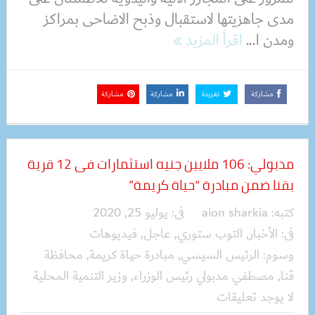
مدى جاهزيتها لاستقبال وذبح الاضاحى بمراكز
ومدن ا...
اقرأ المزيد
مشاركة
تغريدة
مشاركة
مشاركة
مدبولي: 106 ملايين جنيه استثمارات فى 12 قرية
بقنا ضمن مبادرة “حياة كريمة”
كتبه:
aion sharkia
فى:
يوليو 25, 2020
فى:
الأخبار
,
التوب ستوري
,
عاجل
,
فيديوهات
وسوم:
الرئيس السيسي
,
مبادرة حياة كريمة
,
محافظة
قنا
,
مصطفي مدبولي رئيس الوزراء
,
وزير التنمية المحلية
لا يوجد تعليقات