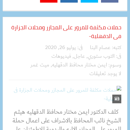
حملات مكثفة للمرور على المجازر ومحلات الجزارة
فى الدقهلية-
كتبه:
عصام البنا
فى:
يوليو 26, 2020
فى:
التوب ستوري
,
عاجل
,
فيديوهات
وسوم:
ايمن مختار محافظ الدقهليه
,
ميت غمر
لا يوجد تعليقات
كلف الدكتور ايمن مختار محافظ الدقهليه هيثم
الشيخ نائب المحافظ بالاشراف على اعمال حملة
للمرور على المجازر الاليه واليدوية للاطمئنان على