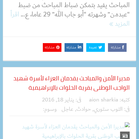
المباحث يفيد بتمكن ضباط المباحث من ضبط
“عبده.ن” وشهرته “أبو جاب الله” 29 عاما، ع...
اقرأ
المزيد
مشاركة
تغريدة
مشاركة
مشاركة
مديرا الأمن والمباحث يقدمان العزاء لأسرة شهيد
الواجب الوطنى بقرية الحلوات بالإبراهيمية
كتبه:
aion sharkia
فى:
يناير 18, 2016
فى:
التوب ستوري
,
حوادث
,
عاجل
وسوم: