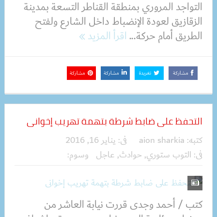
التواجد المروري بمنطقة القناطر التسعة بمدينة
الزقازيق لعودة الإنضباط داخل الشارع ولفتح
الطريق أمام حركة...
اقرأ المزيد
مشاركة
تغريدة
مشاركة
مشاركة
التحفظ على ضابط شرطة بتهمة تهريب إخوانى
كتبه:
aion sharkia
فى:
يناير 16, 2016
فى:
التوب ستوري
,
حوادث
,
عاجل
وسوم:
كتب / أحمد وجدى قررت نيابة العاشر من