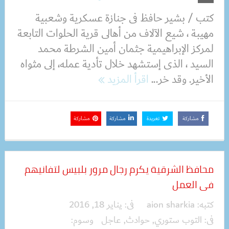
كتب / بشير حافظ فى جنازة عسكرية وشعبية
مهيبة ، شيع الآلاف من أهالى قرية الحلوات التابعة
لمركز الإبراهيمية جثمان أمين الشرطة محمد
السيد ، الذى إستشهد خلال تأدية عمله، إلى مثواه
الأخير. وقد خر...
اقرأ المزيد
مشاركة
تغريدة
مشاركة
مشاركة
محافظ الشرقية يكرم رجال مرور بلبيس لتفانيهم
فى العمل
كتبه:
aion sharkia
فى:
يناير 18, 2016
فى:
التوب ستوري
,
حوادث
,
عاجل
وسوم: