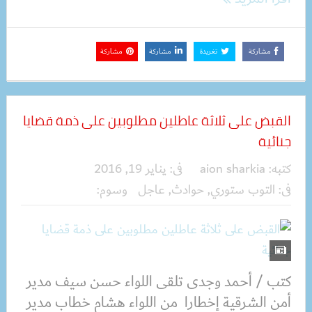
مشاركة
تغريدة
مشاركة
مشاركة
القبض على ثلاثة عاطلين مطلوبين على ذمة قضايا
جنائية
كتبه:
aion sharkia
فى:
يناير 19, 2016
فى:
التوب ستوري
,
حوادث
,
عاجل
وسوم:
كتب / أحمد وجدى تلقى اللواء حسن سيف مدير
أمن الشرقية إخطارا من اللواء هشام خطاب مدير