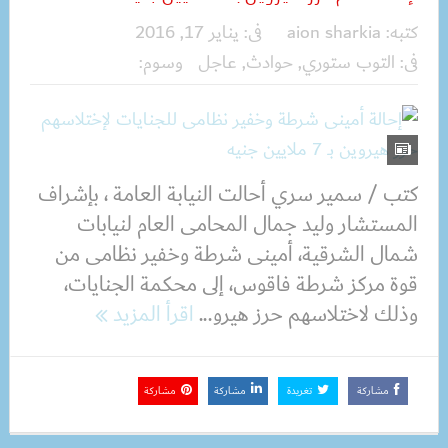
كتبه:
aion sharkia
فى:
يناير 17, 2016
فى:
التوب ستوري
,
حوادث
,
عاجل
وسوم:
كتب / سمير سري أحالت النيابة العامة ، بإشراف
المستشار وليد جمال المحامى العام لنيابات
شمال الشرقية، أمينى شرطة وخفير نظامى من
قوة مركز شرطة فاقوس، إلى محكمة الجنايات،
وذلك لاختلاسهم حرز هيرو...
اقرأ المزيد
مشاركة
تغريدة
مشاركة
مشاركة