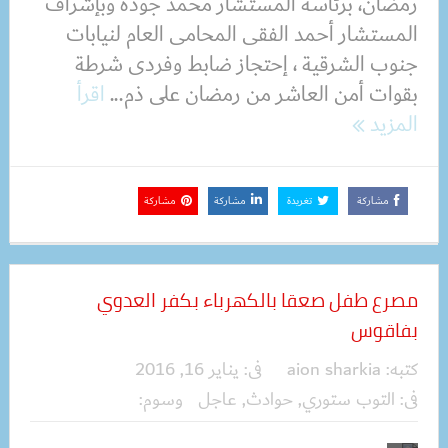
رمضان، برئاسة المستشار محمد جودة وبإشراف
المستشار أحمد الفقى المحامى العام لنيابات
جنوب الشرقية ، إحتجاز ضابط وفردى شرطة
بقوات أمن العاشر من رمضان على ذم...
اقرأ
المزيد
مشاركة
تغريدة
مشاركة
مشاركة
مصرع طفل صعقا بالكهرباء بكفر العدوي
بفاقوس
كتبه:
aion sharkia
فى:
يناير 16, 2016
فى:
التوب ستوري
,
حوادث
,
عاجل
وسوم: