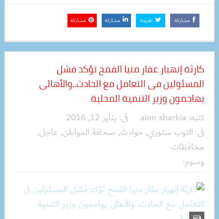
مشاركة
تغريدة
مشاركة
مشاركة
كارثة إنهيار عقار منيا القمح تؤكد فشل
المسئولين فى التعامل مع الحادث..والأهالى
يهاجمون وزير التنمية المحلية
كتبه:
aion sharkia
فى:
يناير 12, 2016
فى:
التوب ستوري
,
حوادث
,
صحافة المواطن
,
عاجل
,
محافظات
وسوم: