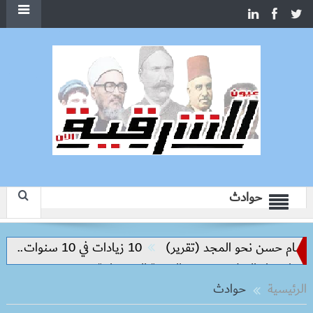
حوادث
ن نحو المجد (تقرير)
10 زيادات في 10 سنوات.. هل حان الوقت لرفع دعم البنزين نهائيا؟
اء السلام وتحقيق التنمية المستدامة
الرئيسية
حوادث