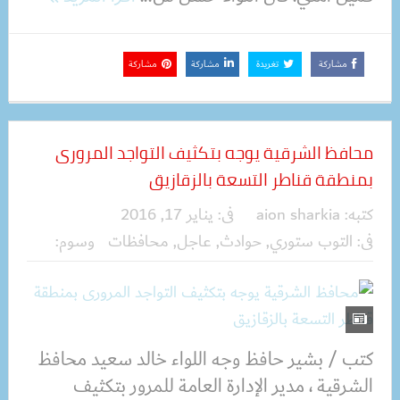
مشاركة
تغريدة
مشاركة
مشاركة
محافظ الشرقية يوجه بتكثيف التواجد المرورى
بمنطقة قناطر التسعة بالزقازيق
كتبه:
aion sharkia
فى:
يناير 17, 2016
فى:
التوب ستوري
,
حوادث
,
عاجل
,
محافظات
وسوم:
كتب / بشير حافظ وجه اللواء خالد سعيد محافظ
الشرقية ، مدير الإدارة العامة للمرور بتكثيف