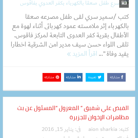
كتب /سمير سري لقى طفل مصرعه صعقا
بالكهرباء إثر ملامسته عمود كهربائى أثناء لهوة مع
الأطفال بقرية كفر العدوى التابعة لمركز فاقوس.
تلقى اللواء حسن سيف مدير امن الشرقية اخطارا
يفيد وفاة ”...
اقرأ المزيد
مشاركة
تغريدة
مشاركة
مشاركة
القبض علي شقيق ” المعزول “المسئول عن بث
مظاهرات الإخوان للجزيرة
كتبه:
aion sharkia
فى:
يناير 15, 2016