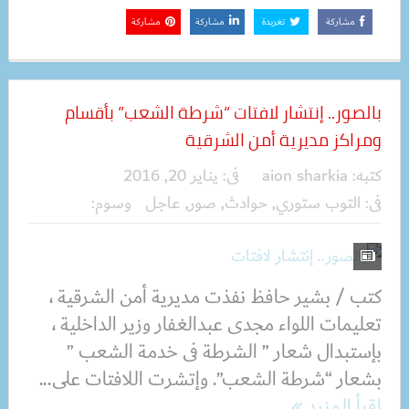
مشاركة
تغريدة
مشاركة
مشاركة
بالصور.. إنتشار لافتات “شرطة الشعب” بأقسام
ومراكز مديرية أمن الشرقية
كتبه:
aion sharkia
فى:
يناير 20, 2016
فى:
التوب ستوري
,
حوادث
,
صور
,
عاجل
وسوم:
كتب / بشير حافظ نفذت مديرية أمن الشرقية ،
تعليمات اللواء مجدى عبدالغفار وزير الداخلية ،
بإستبدال شعار ” الشرطة فى خدمة الشعب ”
بشعار “شرطة الشعب”. وإتشرت اللافتات على...
اقرأ المزيد