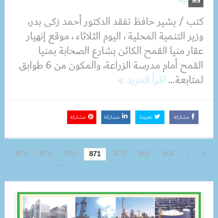
كتب / بشير حافظ تفقد الدكتور أحمد زكى بدر،
وزير التنمية المحلية ، اليوم الثلاثاء ، موقع إنهيار
عقار منيا القمح الكائن بشارع الصحابة بمنيا
القمح أمام مدرسة الزراعة، والمكون من 6 طوابق
لمتابعة...
اقرأ المزيد
مشاركة
تغريدة
مشاركة
مشاركة
874
873
872
870
869
868
‹
«
871
»
›