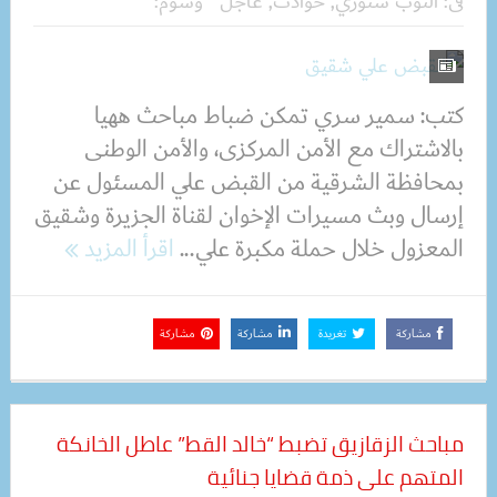
فى:
التوب ستوري
,
حوادث
,
عاجل
وسوم:
كتب: سمير سري تمكن ضباط مباحث ههيا
بالاشتراك مع الأمن المركزى، والأمن الوطنى
بمحافظة الشرقية من القبض علي المسئول عن
إرسال وبث مسيرات الإخوان لقناة الجزيرة وشقيق
المعزول خلال حملة مكبرة علي...
اقرأ المزيد
مشاركة
تغريدة
مشاركة
مشاركة
مباحث الزقازيق تضبط “خالد القط” عاطل الخانكة
المتهم على ذمة قضايا جنائية