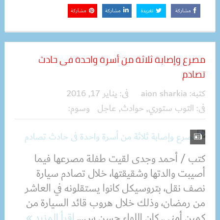
مشاركة
تغريدة
مشاركة
مشاركة
مصرع وإصابة ثلاثة من أسرة واحدة فى حادث
تصادم
كتبه:
aion sharkia
فى:
يناير 17, 2016
فى:
التوب ستوري
,
حوادث
,
عاجل
وسوم:
كتب / أحمد وجدى لقيت طفلة مصرعها فيما
أصيبت والدتها وشقيقتها، خلال تصادم سيارة
نصف نقل، بتروسيكل كانوا يستقلونه في العاشر
من رمضان، وذلك خلال هروب قائد السيارة من
كمين أمني. كان اللواء حسن س...
اقرأ المزيد