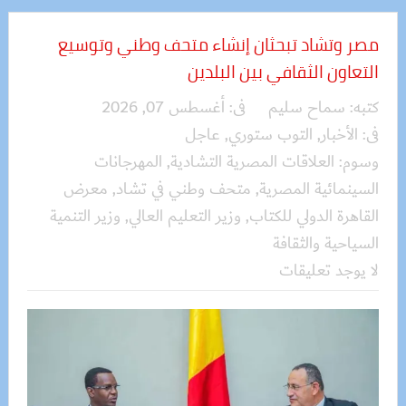
مصر وتشاد تبحثان إنشاء متحف وطني وتوسيع
التعاون الثقافي بين البلدين
كتبه:
سماح سليم
فى:
أغسطس 07, 2026
فى:
الأخبار
,
التوب ستوري
,
عاجل
وسوم:
العلاقات المصرية التشادية
,
المهرجانات
السينمائية المصرية
,
متحف وطني في تشاد
,
معرض
القاهرة الدولي للكتاب
,
وزير التعليم العالي
,
وزير التنمية
السياحية والثقافة
لا يوجد تعليقات