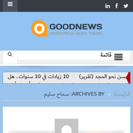
قائمة
 (تقرير)
10 زيادات في 10 سنوات.. هل حان الوقت لرفع دعم البنزين نهائيا؟
وزيرة الإسكان تسرّع توفيق أوضاع أراضي الشروق والعبور الج
الرئيسية
ARCHIVES BY: سماح سليم