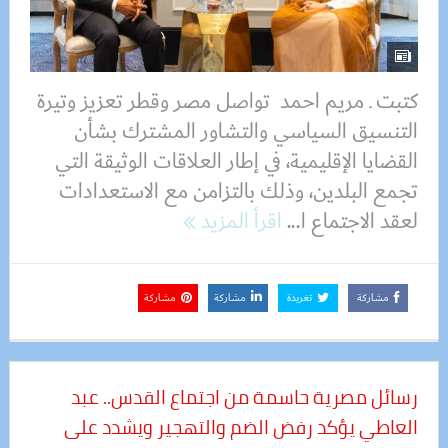
كتبت ـ مريم احمد تواصل مصر وقطر تعزيز وتيرة
التنسيق السياسي والتشاور المشترك بشأن
القضايا الإقليمية، في إطار العلاقات الوثيقة التي
تجمع البلدين، وذلك بالتزامن مع الاستعدادات
لعقد الاجتماع ا...
اقرأ المزيد
مشاركة
تغريدة
مشاركة
مشاركة
رسائل مصرية حاسمة من اجتماع القدس.. عبد
العاطي يؤكد رفض الضم والتهجير ويشدد على