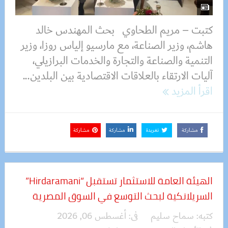
كتبت – مريم الطحاوي بحث المهندس خالد
هاشم، وزير الصناعة، مع مارسيو إلياس روزا، وزير
التنمية والصناعة والتجارة والخدمات البرازيلي،
آليات الارتقاء بالعلاقات الاقتصادية بين البلدين...
اقرأ المزيد
مشاركة
تغريدة
مشاركة
مشاركة
الهيئة العامة للاستثمار تستقبل “Hirdaramani”
السريلانكية لبحث التوسع في السوق المصرية
كتبه:
سماح سليم
فى:
أغسطس 06, 2026