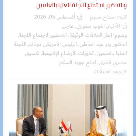
والتحضير لاجتماع اللجنة العليا بالعلمين
كتبه:
سماح سليم
فى:
أغسطس 05, 2026
فى:
الأخبار
,
التوب ستوري
,
عاجل
وسوم:
إطار العلاقات الوثيقة
,
التحضير لاجتماع اللجنة
,
الدكتور بدر عبد العاطي
,
الرئيس الأمريكي دونالد
,
اللجنة
العليا بالعلمين
,
تطورات الأوضاع الإقليمية
,
تنسيق
مصري قطري
,
لدفع جهود السلام
لا يوجد تعليقات