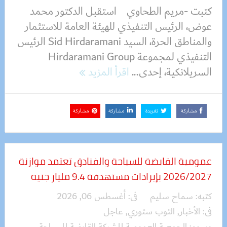
كتبت -مريم الطحاوي استقبل الدكتور محمد
عوض، الرئيس التنفيذي للهيئة العامة للاستثمار
والمناطق الحرة، السيد Sid Hirdaramani الرئيس
التنفيذي لمجموعة Hirdaramani Group
السريلانكية، إحدى...
اقرأ المزيد
مشاركة
تغريدة
مشاركة
مشاركة
عمومية القابضة للسياحة والفنادق تعتمد موازنة
2026/2027 بإيرادات مستهدفة 9.4 مليار جنيه
كتبه:
سماح سليم
فى:
أغسطس 06, 2026
فى:
الأخبار
,
التوب ستوري
,
عاجل