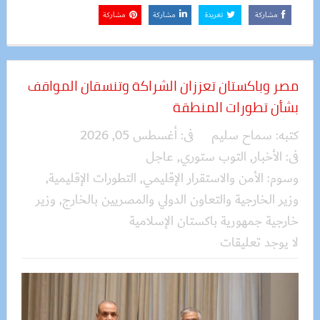
مشاركة
تغريدة
مشاركة
مشاركة
مصر وباكستان تعززان الشراكة وتنسقان المواقف
بشأن تطورات المنطقة
كتبه:
سماح سليم
فى:
أغسطس 05, 2026
فى:
الأخبار
,
التوب ستوري
,
عاجل
وسوم:
الأمن والاستقرار الإقليمي
,
التطورات الإقليمية
,
وزير الخارجية والتعاون الدولي والمصريين بالخارج
,
وزير
خارجية جمهورية باكستان الإسلامية
لا يوجد تعليقات