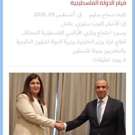
قيام الدولة الفلسطينية
كتبه:
سماح سليم
فى:
أغسطس 05, 2026
فى:
الأخبار
,
التوب ستوري
,
عاجل
وسوم:
اجتماع وزاري
,
الأراضي الفلسطينية المحتلة.
,
قطاع غزة
,
وزير الخارجية
,
وزيرة الدولة لشؤون الخارجية
والمغتربين بدولة فلسطين
لا يوجد تعليقات