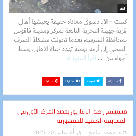
كتبت –الآء دسوقى معاناة حقيقة يعيشها أهالي
قرية جهينة البحرية التابعة لمركز ومدينة فاقوس
بمحافظة الشرقية، بعدما تحولت مشكلة الصرف
الصحي إلى أزمة يومية تهدد حياة الأهالي، وسط
أجواء من ا...
اقرأ المزيد
مشاركة
تغريدة
مشاركة
مشاركة
مستشفى صدر الزقازيق يحصد المركز الأول في
المسابقة العلمية للجمهورية
كتبه:
محمد سامح
فى:
أغسطس 20, 2025