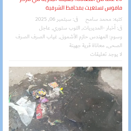
فاقوس تستغيث بمحافظ الشرقية
كتبه:
محمد سامح
فى:
سبتمبر 06, 2025
فى:
أخبار -المديريات
,
التوب ستوري
,
عاجل
وسوم:
المهندس حازم الأشمونى
,
غياب الصرف الصرف
الصحى
,
معاناة قرية جهينة
لا يوجد تعليقات