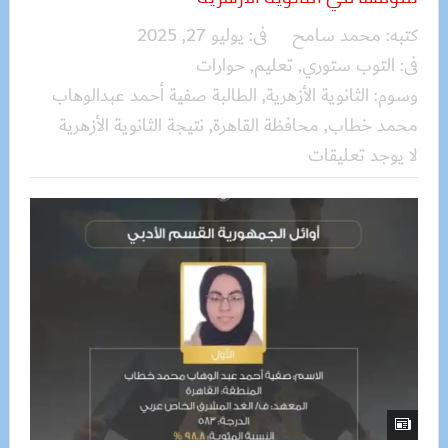
كتبه:
محمد سامح
فى:
يوليو 27, 2025
فى:
التوب ستوري
,
تعليم
,
حوارات
وسوم:
الثانوية الأزهرية
,
الطالبة صفية أحمد عبدالوهاب
محمد خطاب
,
محافظة القاهرة
,
نتيجة الثانوية الأزهرية
لا يوجد تعليقات