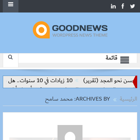
قائمة
(تقرير)
10 زيادات في 10 سنوات.. هل حان الوقت لرفع دعم البنزين نهائيا؟
وزيرة الإسكان تسرّع توفيق أوضاع أراضي الشروق والعبور الجد
الرئيسية
ARCHIVES BY: محمد سامح