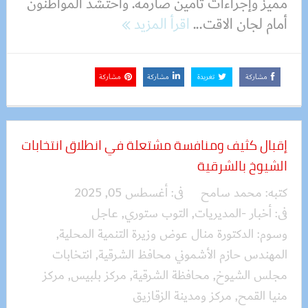
مميز وإجراءات تأمين صارمة. واحتشد المواطنون
أمام لجان الاقت...
اقرأ المزيد
مشاركة
تغريدة
مشاركة
مشاركة
إقبال كثيف ومنافسة مشتعلة في انطلاق انتخابات
الشيوخ بالشرقية
كتبه:
محمد سامح
فى:
أغسطس 05, 2025
فى:
أخبار -المديريات
,
التوب ستوري
,
عاجل
وسوم:
الدكتورة منال عوض وزيرة التنمية المحلية
,
المهندس حازم الأشموني محافظ الشرقية
,
انتخابات
مجلس الشيوخ
,
محافظة الشرقية
,
مركز بلبيس
,
مركز
منيا القمح
,
مركز ومدينة الزقازيق