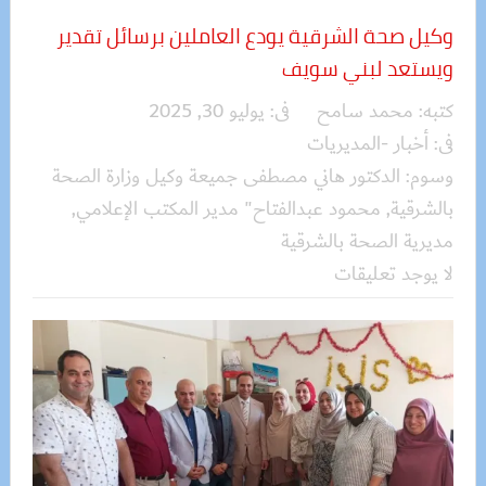
وكيل صحة الشرقية يودع العاملين برسائل تقدير
ويستعد لبني سويف
كتبه:
محمد سامح
فى:
يوليو 30, 2025
فى:
أخبار -المديريات
وسوم:
الدكتور هاني مصطفى جميعة وكيل وزارة الصحة
بالشرقية
,
محمود عبدالفتاح" مدير المكتب الإعلامي
,
مديرية الصحة بالشرقية
لا يوجد تعليقات