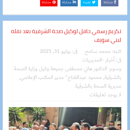
مشاركة
تغريدة
مشاركة
مشاركة
تكريم رسمي حافل لوكيل صحة الشرقية بعد نقله
لبني سويف
كتبه:
محمد سامح
فى:
يوليو 31, 2025
فى:
أخبار -المديريات
وسوم:
الدكتور هاني مصطفى جميعة وكيل وزارة الصحة
بالشرقية
,
محمود عبدالفتاح" مدير المكتب الإعلامي
,
مديرية الصحة بالشرقية
لا يوجد تعليقات