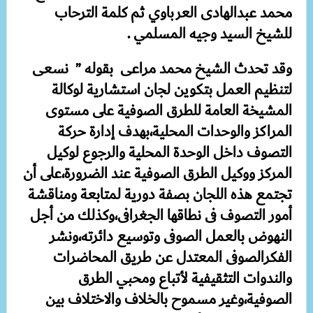
محمد عبدالهادى العرباوي ثم كلمة الترحاب
للشيخ السيد وجيه المسلمي .
وقد تحدث الشيخ محمد مراعى بقوله ” نسعى
لتنظيم العمل بتكوين لجان استشارية لوكالة
المشيخة العامة للطرق الصوفية على مستوى
المراكز والوحدات المحلية،بهدف إدارة حركة
التصوف داخل الوحدة المحلية والرجوع لوكيل
المركز ووكيل الطرق الصوفية عند الضرورة،على أن
تجتمع هذه اللجان بصفة دورية لمتابعة ومناقشة
أمور التصوف فى نطاقها الجغرافى،وكذلك من أجل
النهوض بالعمل الصوفى وتوسيع دائرته،ونشر
الفكرالصوفى المعتدل عن طريق المحاضرات
والندوات التثقيفية لأتباع ومحبي الطرق
الصوفية،وغير مسموح بالخلاف والاختلاف بين