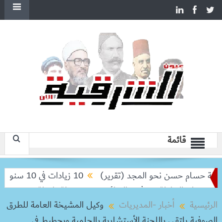
قائمة
حسام حسن نحو المجد (تقرير)
10 زيادات في 10 سنوات.. هل حان الوقت لرفع دعم البنزين نهائيا؟
ان البطولة من ثمن النهائي
بعد رحلة طويلة.. ميسي يعود إلى ا
الرئيسية
أخبار -المديريات
وكيل المشيخة العامة للطرق
الصوفية يلتقى باللجنة الأستشارية بالحلمية وبحطيط فى