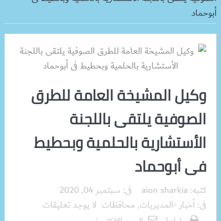
أبوحماد
وكيل المشيخة العامة للطرق
الصوفية يلتقى باللجنة
الأستشارية بالحلمية وبحطيط
فى أبوحماد
كتبه:
aion sharkia
فى:
سبتمبر 04, 2020
فى:
أخبار -المديريات
,
محافظات
لا يوجد تعليقات