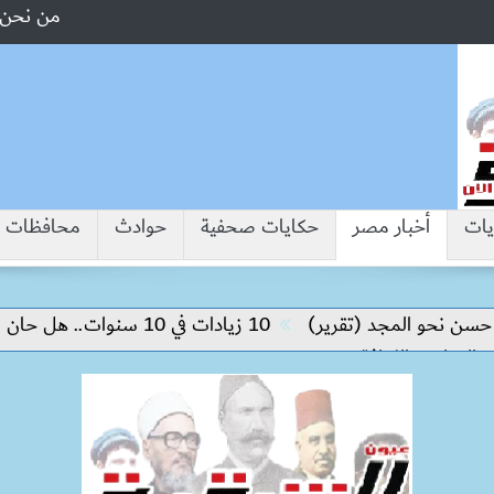
من نحن
يات
أخبار مصر
حكايات صحفية
حوادث
محافظات
 المجد (تقرير)
10 زيادات في 10 سنوات.. هل حان الوقت لرفع دعم البنزين نهائيا؟
الثقافة