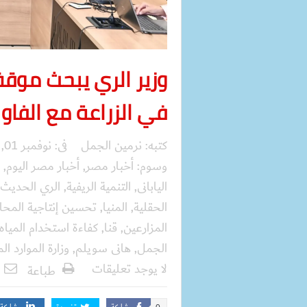
وزير الري يبحث موقف
في الزراعة مع الفاو و
كتبه:
نرمين الجمل
فى:
نوفمبر 01, 2025
وسوم:
أخبار مصر
,
أخبار مصر اليوم
,
اليابانى
,
التنمية الريفية
,
الري الحديث
الحقلية
,
المنيا
,
تحسين إنتاجية المح
المزارعين
,
قنا
,
كفاءة استخدام المياه
الجمل
,
هانى سويلم
,
وزارة الموارد الم
لا يوجد تعليقات
طباعة