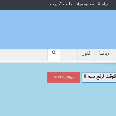
سياسة الخصوصية
طلب تدريب
رياضة
فنون
“جبروت امرأة”.. مارست الرذيلة أمام زوجه
جرينتش+2 08:29