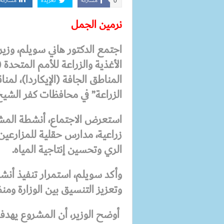
مشاركة
تغريدة
مشاركة
0
نرمين الجمل
اجتمع الدكتور هاني سويلم، وزير
الأغذية والزراعة للأمم المتحدة (
المناطق الجافة (الإيكاردا)، لم
الزراعة” في محافظات كفر الشيخ و
استعرض الاجتماع، أنشطة المش
زراعية، مدارس حقلية للمزارعين
الري وتحسين إنتاجية المياه.
وأكد سويلم، استمرار تنفيذ أنش
وتعزيز التنسيق بين الوزارة ومنظم
أوضح الوزير، أن المشروع يهدف