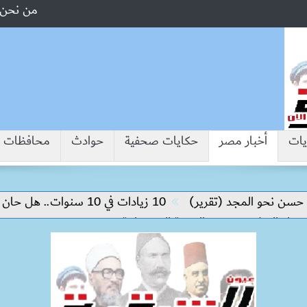
من نحن
يات
أخبار مصر
حكايات صحفية
حوادث
محافظات
 المجد (تقرير)
10 زيادات في 10 سنوات.. هل حان الوقت لرفع دعم البنزين نهائيا؟
سلام وتحقيق التنمية المستدامة