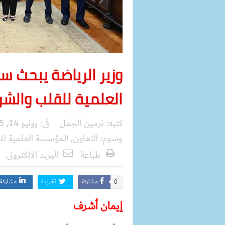
وزير الرياضة يبحث 
العلمية للقلب والشر
كتبه:
نرمين الجمل
فى:
يونيو 14, 2025
وسوم:
التعاون
,
المؤسسة العلمية لل
طباعة
البريد الالكترونى
مشاركة
تغريدة
مشاركة
0
إيمان أشرف