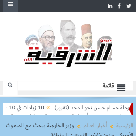
قائمة
حلة حسام حسن نحو المجد (تقرير)
10 زيادات في 10 سنوات.. هل حان الوقت لرفع دعم البنزين نهائيا؟
والده خورخي
أسعار الخضروات و الفاكهة في سوق العبور اليوم الأحد 9 -
الرئيسية
أخبار العالم
وزير الخارجية يبحث مع المبعوث
الأمريكي جهود خفض التصعيد بالمنطقة