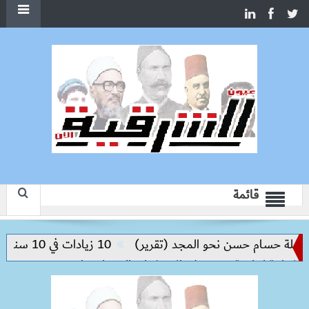
قائمة
 حسام حسن نحو المجد (تقرير)
10 زيادات في 10 سنوات.. هل حان الوقت لرفع دعم البنزين نهائيا؟
نتاجية ترتكز على الاستثمار والتكنولوجيا