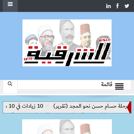
قائمة
حلة حسام حسن نحو المجد (تقرير)
10 زيادات في 10 سنوات.. هل حان الوقت لرفع دعم البنزين نهائيا؟
 من مخاطر مرض السعار
وزيرة الإسكان تسرّع توفيق أوضاع أر