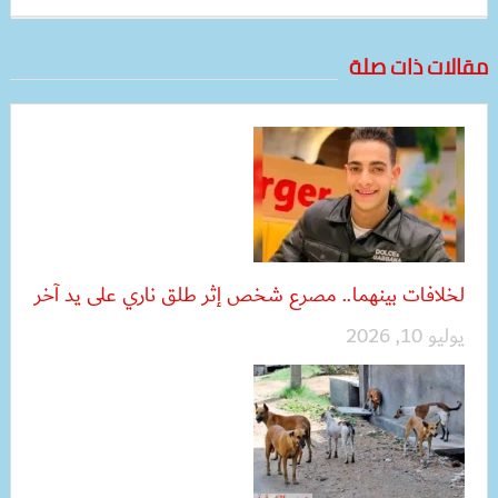
مقالات ذات صلة
لخلافات بينهما.. مصرع شخص إثر طلق ناري على يد آخر
يوليو 10, 2026