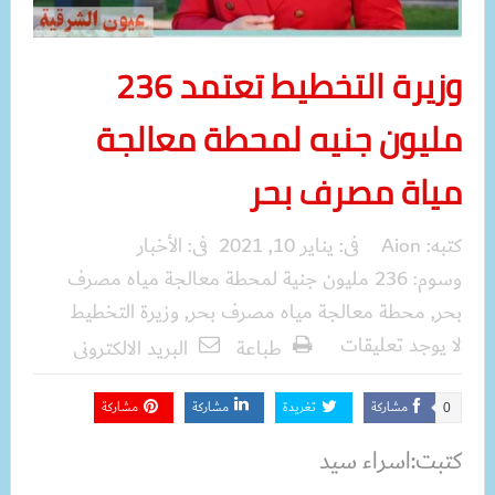
وزيرة التخطيط تعتمد 236
مليون جنيه لمحطة معالجة
مياة مصرف بحر
كتبه:
Aion
فى:
يناير 10, 2021
فى:
الأخبار
وسوم:
236 مليون جنية لمحطة معالجة مياه مصرف
بحر
,
محطة معالجة مياه مصرف بحر
,
وزيرة التخطيط
لا يوجد تعليقات
طباعة
البريد الالكترونى
مشاركة
تغريدة
مشاركة
مشاركة
0
كتبت:اسراء سيد