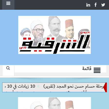
قائمة
لة حسام حسن نحو المجد (تقرير)
10 زيادات في 10 سنوات.. هل حان الوقت لرفع دعم البنزين نهائيا؟
و
حملات بيطرية بأسوان لتحصين 