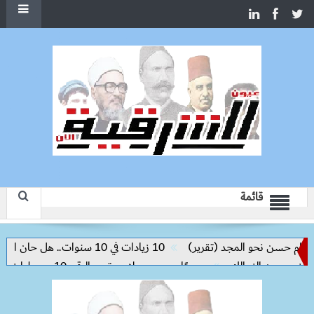
قائمة
 نحو المجد (تقرير)
10 زيادات في 10 سنوات.. هل حان الوقت لرفع دعم البنزين نهائيا؟
رسميًا.. محمد صلاح يرتدي الرقم 10 مع طرابزون سبور ويبعث أول رسالة للجماهير