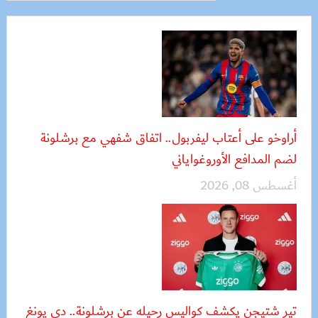
أراوخو على أعتاب ليفربول.. اتفاق شفهي مع برشلونة
لضم المدافع الأوروغواياني
أغسطس 08, 2026
تير شتيجن يكشف كواليس رحيله عن برشلونة.. دي يونغ