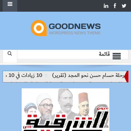
قائمة
حلة حسام حسن نحو المجد (تقرير)
10 زيادات في 10 سنوات.. هل حان الوقت لرفع دعم البنزين نهائيا؟
نيا ويوسف الصديق لدعم التنمية العمرانية والاستثمار
مصر وت