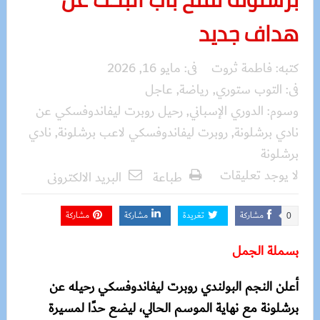
هداف جديد
كتبه:
فاطمة ثروت
فى:
مايو 16, 2026
فى:
التوب ستوري
,
رياضة
,
عاجل
وسوم:
الدوري الإسباني
,
رحيل روبرت ليفاندوفسكي عن
نادي برشلونة
,
روبرت ليفاندوفسكي لاعب برشلونة
,
نادي
برشلونة
لا يوجد تعليقات
طباعة
البريد الالكترونى
مشاركة
تغريدة
مشاركة
مشاركة
0
بسملة الجمل
أعلن النجم البولندي روبرت ليفاندوفسكي رحيله عن
برشلونة مع نهاية الموسم الحالي، ليضع حدًا لمسيرة