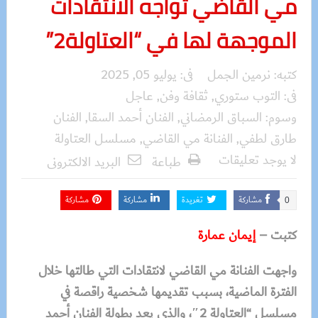
مي القاضي تواجه الانتقادات
الموجهة لها في “العتاولة2”
كتبه:
نرمين الجمل
فى:
يوليو 05, 2025
فى:
التوب ستوري
,
ثقافة وفن
,
عاجل
وسوم:
السباق الرمضاني
,
الفنان أحمد السقا
,
الفنان
طارق لطفي
,
الفنانة مي القاضي
,
مسلسل العتاولة
لا يوجد تعليقات
طباعة
البريد الالكترونى
مشاركة
تغريدة
مشاركة
مشاركة
0
كتبت –
إيمان عمارة
واجهت الفنانة مي القاضي لانتقادات التي طالتها خلال
الفترة الماضية، بسبب تقديمها شخصية راقصة في
مسلسل “العتاولة 2″، والذي يعد بطولة الفنان أحمد