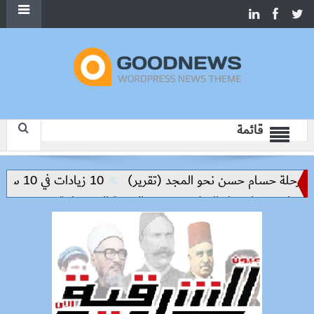
قائمة
لة حسام حسن نحو المجد (تقرير)
10 زيادات في 10 سنوات.. هل حان الوقت لرفع دعم البنزين نهائيا؟
يم مفتاح بناء السلام وتحقيق التنمية المستدامة