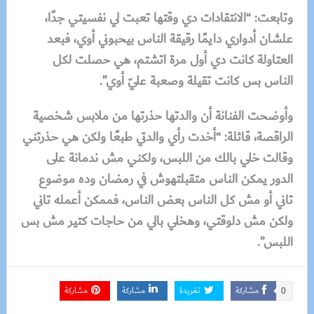
وتابعت: “الانتقادات دي وقتها تعبت لي نفسيتي جدًا،
علشان أدواري دايمًا رقيقة الناس بيحبوني أوي، فبعد
العتاولة كانت دي أول مرة اتشتم، هي حصلت لكل
الناس بس كانت تقيلة وصعبة عليّ أوي”.
وأوضحت الفنانة أن والدتها حذرتها من ملابس شخصية
الراقصة، قائلة: “أخدت رأي والدتي طبعًا ولكن هي حذرتني
وقالت خلي بالك من اللبس، ولكني مش ندمانة على
الدور يمكن الناس متقبلتهوش في رمضان وده موضوع
تاني أو مش كل الناس بعض الناس، فممكن أعمله تاني
ولكن مش دلوقتي، وهخلي بالي من حاجات كتير مش بس
اللبس”.
مشاركة
تغريدة
مشاركة
مشاركة
0