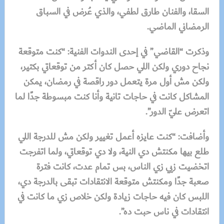
السقا، والفنان طارق لطفي، والذي عُرض في السباق
الرمضاني الماضي.
وذكرت “القاضي” في إحدى الندوات الفنية: “كنت متوقعة
نجاح دوري ولكن اللي حصل كان أكتر من توقعاتي بكتير،
ولكن مش أول مرة يتعمل دور راقصة في رمضان، يمكن
المشاكل كانت في حاجات تانية وأنا كنت مبسوطة جدًا لما
اتعرض عليّ الدور”.
وأضافت: “كنت عايزه أعمل تغيير ولكن مش للدرجة اللي
طلع بيها مكنتش دي النية، ولا دي توقعاتي، ولما اتفرجت
اتخضيت زيي زي الناس، بس تمام عدت، كانت فترة
صعبة جدًا ومكنتش متوقعة الانتقادات تبقى بالدرجة دي،
اللبس كان فيه حاجات زيادة ولكن خلاص زي ما كانت في
انتقادات في ناس حبت ده”.