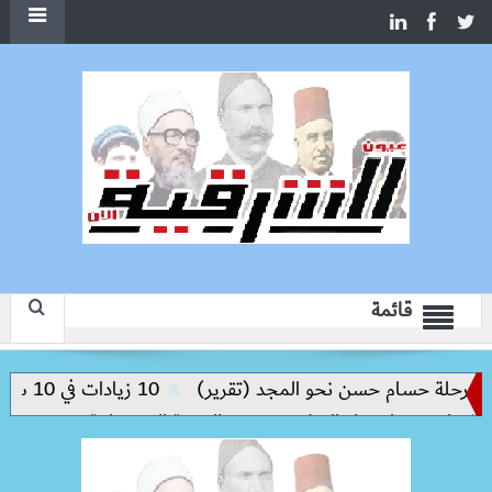
قائمة
لة حسام حسن نحو المجد (تقرير)
10 زيادات في 10 سنوات.. هل حان الوقت لرفع دعم البنزين نهائيا؟
يم مفتاح بناء السلام وتحقيق التنمية المستدامة