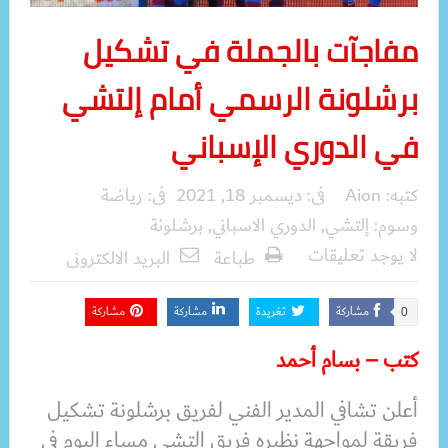
مفاجآت بالجملة في تشكيل
برشلونة الرسمي أمام إلتشي
في الدوري الإسباني
كتبه:
Aion
فى:
ديسمبر 18, 2021
فى:
رياضة
وسوم:
إلتشي
,
الدوري الاسباني
,
برشلونة
لا يوجد تعليقات
طباعة
البريد الالكترونى
مشاركة
تغريدة
مشاركة
مشاركة
0
كتب – بسام أحمد
أعلن تشافي المدير الفني لفريق برشلونة تشكيل
فريقة لمواجهة نظيره فريق إلتشي مساء اليوم في