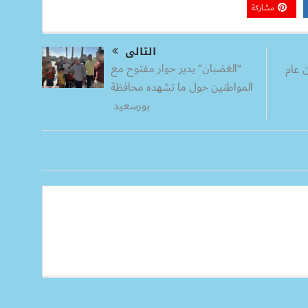
مشاركة
التالى
“الغضبان” يدير حوار مفتوح مع
 عام
المواطنين حول ما تشهده محافظة
بورسعيد