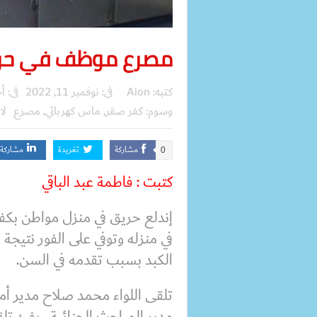
مصرع موظف في حري
كتبه:
Aion
فى:
نوفمبر 11, 2022
فى:
أخ
وسوم:
كفر صقر
,
ماس كهربائي
,
مصرع
لا
مشاركة
تغريدة
مشاركة
0
كتبت : فاطمة عبد الباقي
إندلع حريق في منزل مواطن ب
في منزله وتوفي على الفور نتيجة
الكبد بسبب تقدمه في السن.
تلقى اللواء محمد صلاح مدير أم
مدير المباحث الجنائية ، يفيد 