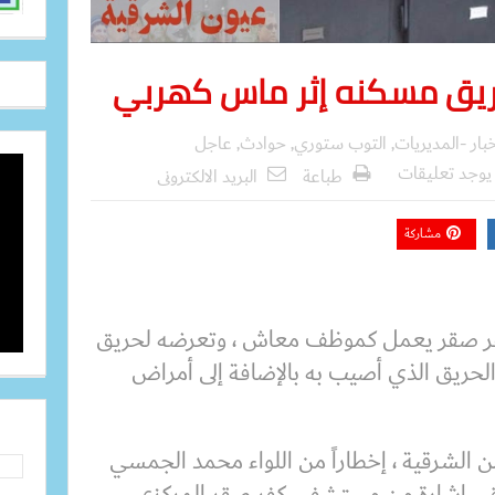
ق مسكنه إثر ماس كهربي
بار -المديريات
,
التوب ستوري
,
حوادث
,
عاجل
 يوجد تعليقات
طباعة
البريد الالكترونى
مشاركة
كفر صقر يعمل كموظف معاش ، وتعرضه لحريق
 الحريق الذي أصيب به بالإضافة إلى أمراض
ن الشرقية ، إخطاراً من اللواء محمد الجمسي
تلقي اشارة من مستشفى كفر صقر المركزي ،