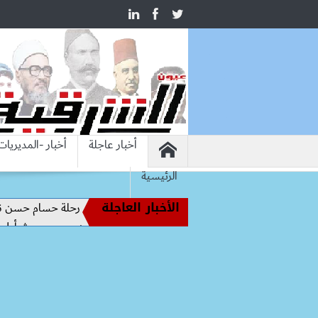
أخبار عاجلة
أخبار -المديريات
الرئيسية
الأخبار العاجلة
أساطير الملاعب إلى قيادة الفراعنة.. كواليس رحلة حسام حسن نحو المجد (
. محمد صلاح يرتدي الرقم 10 مع طرابزون سبور ويبعث أول رسالة للجماهير