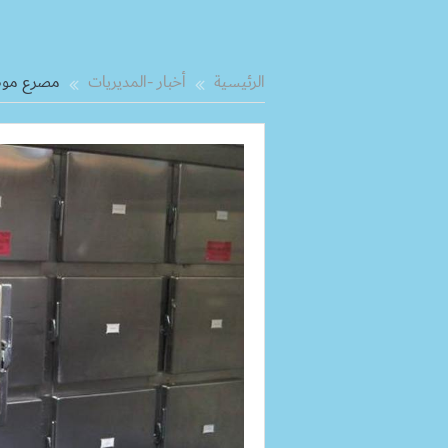
الرئيسية
أخبار -المديريات
مصرع موظف