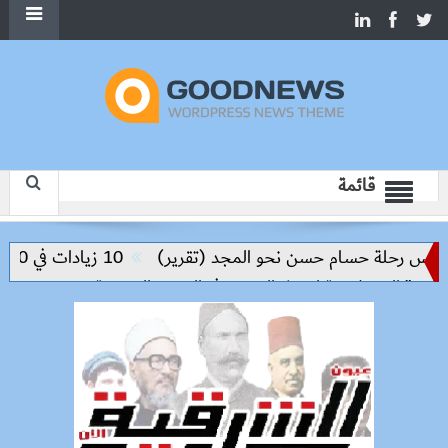
قائمة
ليس رحلة حسام حسن نحو المجد (تقرير)
10 زيادات في 10 سنوات.. هل حان الوقت لرفع دعم البنزين نهائيا؟