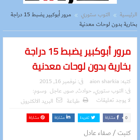
الرئيسية
التوب ستوري
مرور أبوكبير يضبط 15 دراجة
بخارية بدون لوحات معدنية
مرور أبوكبير يضبط 15 دراجة
بخارية بدون لوحات معدنية
كتبه:
aion sharkia
فى:
نوفمبر 16, 2015
فى:
التوب ستوري
,
حوادث
,
صور
,
عاجل
وسوم:
لا يوجد تعليقات
طباعة
البريد الالكترونى
مشاركة
تغريدة
مشاركة
مشاركة
0
كتبت / صفاء عادل