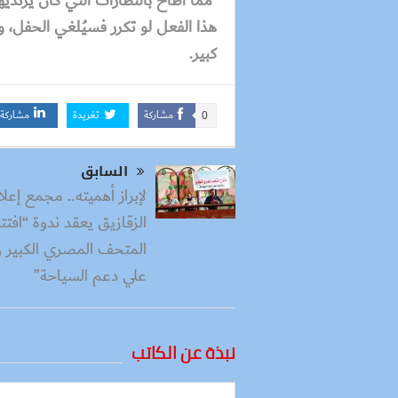
مما أطاح بالنظّارات التي كان يرتدي
هذا الفعل لو تكرر فسيُلغي الحفل، 
كبير.
مشاركة
تغريدة
مشاركة
0
السابق
لإبراز أهميته.. مجمع إعلا
الزقازيق يعقد ندوة “افتت
المتحف المصري الكبير وت
علي دعم السياحة”
نبذة عن الكاتب