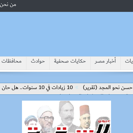
من نحن
يات
أخبار مصر
حكايات صحفية
حوادث
محافظات
المجد (تقرير)
10 زيادات في 10 سنوات.. هل حان الوقت لرفع دعم البنزين نهائيا؟
لى الاستثمار والتكنولوجيا