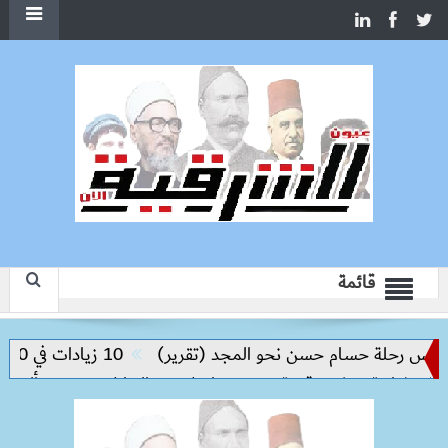
قائمة
يس رحلة حسام حسن نحو المجد (تقرير)
10 زيادات في 10 سنوات.. هل حان الوقت لرفع دعم البنزين نهائيا؟
تثنائية تكشف قيمة نجم نيوكاسل
التنازل عن 550 ألف دولار.. كواليس رحيل سيف الدين الجزيري عن الزمالك