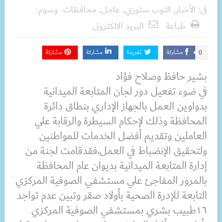
فى:
الأخبار
,
التوب ستوري
,
عاجل
,
محافظات
وسوم:
طباعة
البريد الالكترونى
مشاركة
تغريدة
مشاركة
مشاركة
0
بشير حافظ وصلاح فؤاد
في ضوء تفعيل دور لجان المتابعة الميدانية
بدواوين العمل بالجهاز الإداري بنطاق دائرة
المحافظة وذلك لإحكام السيطرة والرقابة علي
العاملين وتقديم أفضل الخدمات للمواطنين
ولتحقيق الإنضباط في العمل،فقدقامت لجنة من
إدارة المتابعة الميدانية بديوان عام المحافظة
بالمرور المفاجئ علي مستشفي الصوفية المركزي
التابعة للإدرة الصحية بأولاد صقر وتبين عدم تواجد
١٦طبيب بشري بمستشفي الصوفية المركزي