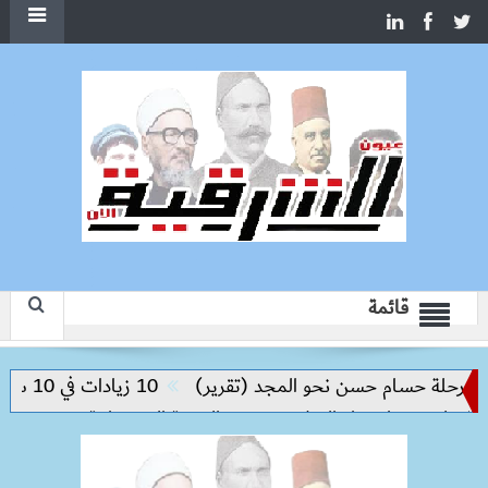
قائمة
حلة حسام حسن نحو المجد (تقرير)
10 زيادات في 10 سنوات.. هل حان الوقت لرفع دعم البنزين نهائيا؟
ليم مفتاح بناء السلام وتحقيق التنمية المستدامة