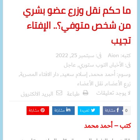
ما حكم نقل وزرع عضو بشري
من شخص متوفي؟.. الإفتاء
تجيب
كتبه:
Aion
فى:
سبتمبر 25, 2022
فى:
الأخبار
,
التوب ستوري
,
عاجل
وسوم:
أحمد محمد
,
إسلام سعيد
,
دار الافتاء المصرية
,
زرع الأعضاء
,
نقل الأعضاء
لا يوجد تعليقات
طباعة
البريد الالكترونى
مشاركة
تغريدة
مشاركة
مشاركة
0
كتب – أحمد محمد