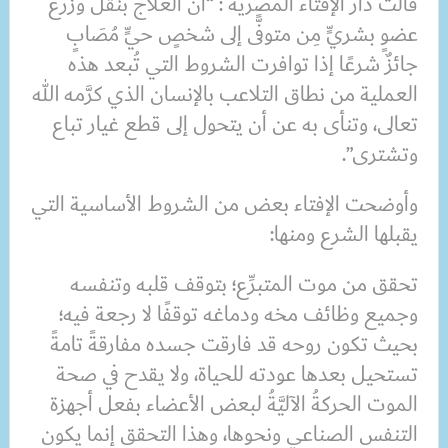
قالت دار الإفتاء المصرية : “ان العلاج بنقل وزرع
عضوٍ بشريٍّ مِن متوفًّى إلى شخصٍ حيٍّ مُصَابٍ
جائزٌ شرعًا إذا توافرت الشروط التي تُبعد هذه
العملية من نطاق التلاعب بالإنسان الذي كرَّمه الله
تعالى، وتنأى به عن أن يتحول إلى قطع غيار تباع
وتشترى”.
وأوضحت الإفتاء بعض من الشروط الأساسية التي
يقبلها الشرع ومنها:
تحقق من موت المتبرِّع؛ بتوقف قلبه وتنفسه
وجميع وظائف مخه ودماغه توقفًا لا رجعة فيه؛
بحيث تكون روحه قد فارقت جسده مفارقةً تامةً
تستحيل بعدها عودته للحياة، ولا يقدح في صحة
الموت الحركةُ الآليَّةُ لبعض الأعضاء بفعل أجهزة
التنفس الصناعي ونحوها، وهذا التحقق إنما يكون