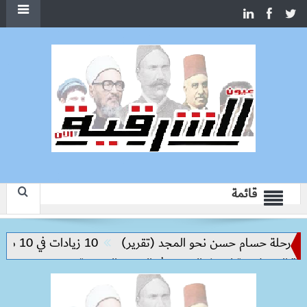
قائمة
حلة حسام حسن نحو المجد (تقرير)
10 زيادات في 10 سنوات.. هل حان الوقت لرفع دعم البنزين نهائيا؟