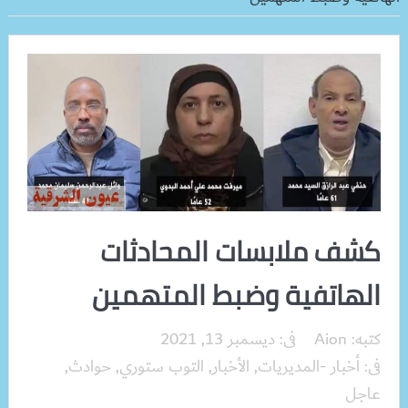
كشف ملابسات المحادثات
الهاتفية وضبط المتهمين
كتبه:
Aion
فى:
ديسمبر 13, 2021
فى:
أخبار -المديريات
,
الأخبار
,
التوب ستوري
,
حوادث
,
عاجل