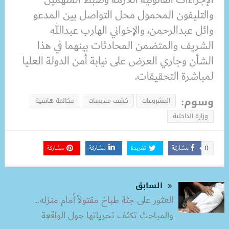
والتليفون المحمول محل التواصل بين المدعو
وائل عبدالرحمن، والإخواني الهارب عبدالله
الشريف والمتضمن المحادثات بينهما في هذا
الشأن وجاري العرض على نيابة أمن الدولة العليا
لمباشرة التحقيقات.
وسوم:
المشروعات
كشف ملابسات
مكالمة هاتفية
وزارة الداخلية
مشاركة
تغريدة
مشاركة
مشاركة
0
السابق
العثور على جثة طباخ مقتولاً أمام منزله..
والمباحث تكثف تحرياتها حول الواقعة