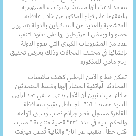
محمد ادعت أنها مستشارة برئاسة الجمهورية
واتفقهما على قيام المذكور من خلال علاقاته
المتشعبة بالعديد من المسئولين بالدولة بتسهيل
حصولها وبعض المرتبطين بها على عقود لتنفيذ
عدد من المشروعات الكبرى التي تقوم الدولة
بإنشائها في مختلف المجالات وذلك بغرض تحقيق
ربح مادي للمذكورة.
تمكن قطاع الأمن الوطني كشف ملابسات
المحادثة الهاتفية المشار إليها وضبط المتحدثين
خلالها حيث تبين أن الأول يدعى حنفي عبدالرازق
السيد محمد “61” عام عاطل يقيم بمحافظة
القاهرة مسجل خطر جرائم نصب وسبق اتهامه
والحكم عليه في عدد “٢٢” قضية متنوعة “نصب ،
قتل خطأ ، تنقيب عن آثار” والثانية تُدعى ميرفت