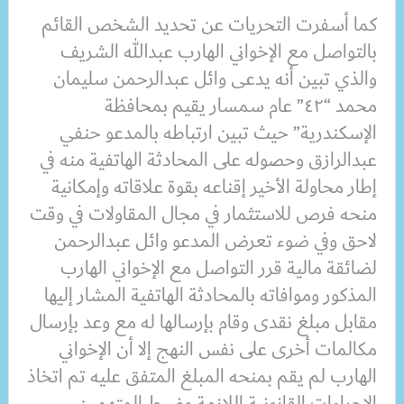
كما أسفرت التحريات عن تحديد الشخص القائم
بالتواصل مع الإخواني الهارب عبدالله الشريف
والذي تبين أنه يدعى وائل عبدالرحمن سليمان
محمد “٤٢” عام سمسار يقيم بمحافظة
الإسكندرية” حيث تبين ارتباطه بالمدعو حنفي
عبدالرازق وحصوله على المحادثة الهاتفية منه في
إطار محاولة الأخير إقناعه بقوة علاقاته وإمكانية
منحه فرص للاستثمار في مجال المقاولات في وقت
لاحق وفي ضوء تعرض المدعو وائل عبدالرحمن
لضائقة مالية قرر التواصل مع الإخواني الهارب
المذكور وموافاته بالمحادثة الهاتفية المشار إليها
مقابل مبلغ نقدى وقام بإرسالها له مع وعد بإرسال
مكالمات أخرى على نفس النهج إلا أن الإخواني
الهارب لم يقم بمنحه المبلغ المتفق عليه تم اتخاذ
الإجراءات القانونية اللازمة وضبط المتهمين