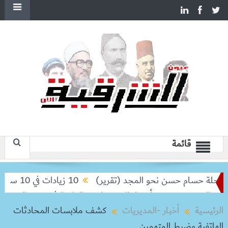
قائمة
ة حسام حسن نحو المجد (تقرير)
10 زيادات في 10 سنوات.. هل حان الوقت لرفع دعم البنزين نهائيا؟
لده خورخي
أسعار الخضروات و الفاكهة في سوق العبور اليوم الأحد 9 -8-6
الرئيسية
أخبار -المديريات
كشف ملابسات المحادثات
الهاتفية وضبط المتهمين