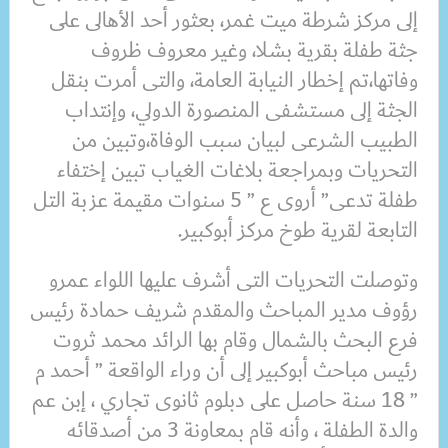
إلى مركز شرطة ميت غمر، بعثور أحد الأهالى على
جثة طفلة بقرية بشلا، وغير معروف ظروف
وفاتها،تم إخطار النيابة العامة، والتى أمرت بنقل
الجثة إلى مستشفى المنصورة الدولي، وإنتداب
الطبيب الشرعى لبيان سبب الوفاة،وتبين من
التحريات وبمراجعة بلاغات الغياب تبين إختفاء
طفلة تدعى” أروى ع ” 5 سنوات مقيمة عزبة التل
التابعة لقرية طوخ مركز أبوكبير.
وتوصلت التحريات التى أشرف عليها اللواء عمرو
رؤوف مدير المباحث والمقدم شريف حمادة رئيس
فرع البحث بالشمال وقام بها الرائد محمد ثروت
رئيس مباحث أبوكبير إلى أن وراء الواقعة ” أحمد م
” 18 سنة حاصل على دبلوم ثانوى تجاري ، إبن عم
والدة الطفلة ، وأنه قام بمعاونة 3 من أصدقائه