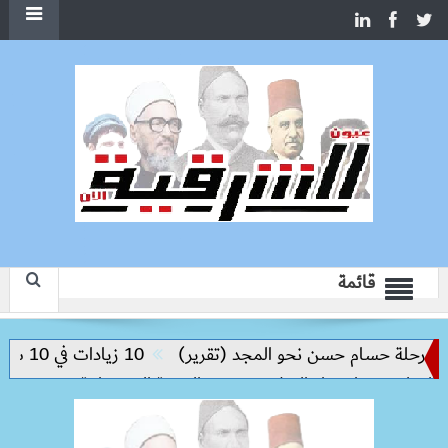
قائمة
حلة حسام حسن نحو المجد (تقرير)
10 زيادات في 10 سنوات.. هل حان الوقت لرفع دعم البنزين نهائيا؟
ليم مفتاح بناء السلام وتحقيق التنمية المستدامة