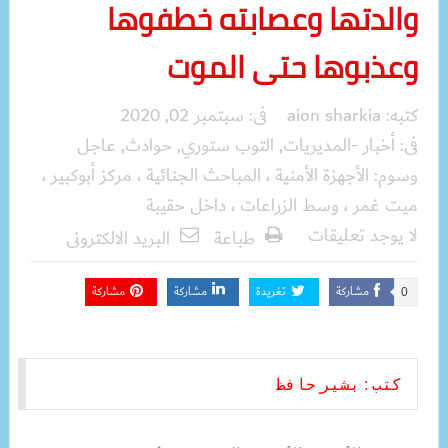
والدتها وعصابته خطفوها
وعذبوها حتى الموت
كتبه:
aion sharkia
فى:
سبتمبر 02, 2020
فى:
أخبار -المديريات
,
التوب ستوري
,
حوادث
,
عاجل
وسوم:
الأجهزة الأمنية ، المباحث الجنائية ، مركز أبوكبير ،
ميت غمر ، وسط الزراعات ، داخل حقيبة
لا يوجد تعليقات
طباعة
البريد الالكترونى
مشاركة
تغريدة
مشاركة
مشاركة
0
كتب : بشير حافظ