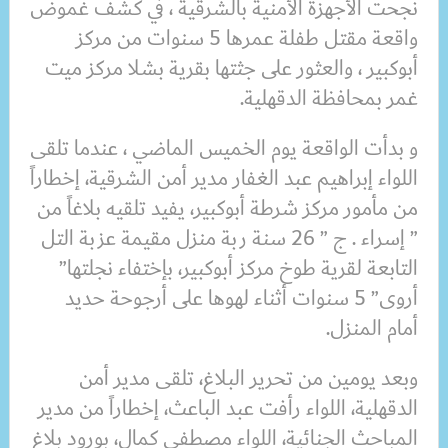
نجحت الأجهزة الأمنية بالشرقية ، في كشف غموض
واقعة مقتل طفلة عمرها 5 سنوات من مركز
أبوكبير ، والعثور على جثتها بقرية بشلا مركز ميت
غمر بمحافظة الدقهلية.
و بدأت الواقعة يوم الخميس الماضي ، عندما تلقى
اللواء إبراهيم عبد الغفار مدير أمن الشرقية، إخطاراً
من مأمور مركز شرطة أبوكبير، يفيد تلقيه بلاغاً من
” إسراء . ج ” 26 سنة ربة منزل مقيمة عزبة التل
التابعة لقرية طوخ مركز أبوكبير، بإختفاء نجلتها”
أروى” 5 سنوات أثناء لهوها على أرجوحة حديد
أمام المنزل.
وبعد يومين من تحرير البلاغ، تلقى مدير أمن
الدقهلية، اللواء رأفت عبد الباعث، إخطاراً من مدير
المباحث الجنائية، اللواء مصطفى كمال، بورود بلاغ