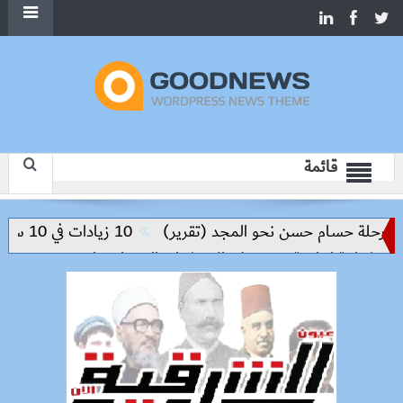
قائمة
لة حسام حسن نحو المجد (تقرير)
10 زيادات في 10 سنوات.. هل حان الوقت لرفع دعم البنزين نهائيا؟
 إنتاجية ترتكز على الاستثمار والتكنولوجيا