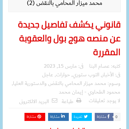
محمد ميزار المحامي بالنقض (2)
قانوني يكشف تفاصيل جديدة
عن منصه هوج بول والعقوبة
المقررة
كتبه:
عصام البنا
فى:
مارس 15, 2023
فى:
الأخبار
,
التوب ستوري
,
حوارات
,
عاجل
وسوم:
محمد ميزار المحامي بالنقض والدستورية العليا
,
محمود الطحاوي - إيمان محمد
لا يوجد تعليقات
طباعة
البريد الالكترونى
مشاركة
تغريدة
مشاركة
مشاركة
0