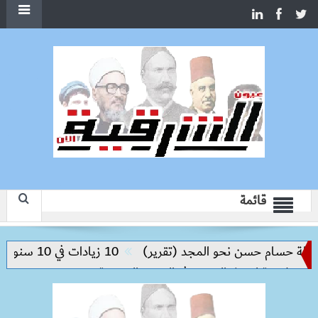
قائمة
حسام حسن نحو المجد (تقرير)
10 زيادات في 10 سنوات.. هل حان الوقت لرفع دعم البنزين نهائيا؟