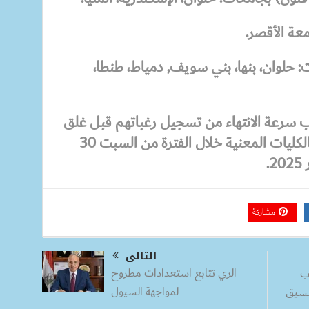
معة الأقصر.
: حلوان، بنها، بني سويف, دمياط، طنطا،
لاب سرعة الانتهاء من تسجيل رغباتهم قبل غلق
الموقع، حيث تُعقد الاختبارات بالكليات المعنية خلال الفترة من السبت 30
مشاركة
التالى
الري تتابع استعدادات مطروح
ب
لمواجهة السيول
تنسيق