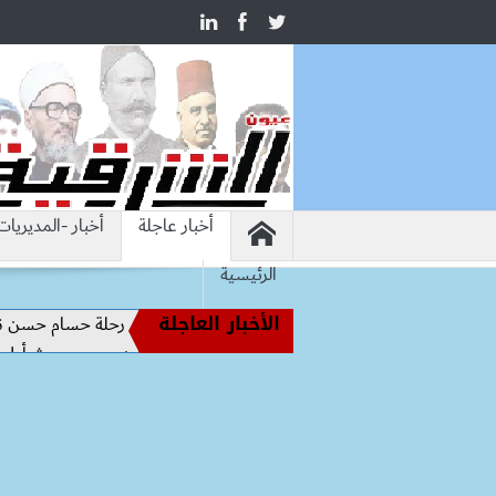
أخبار عاجلة
أخبار -المديريات
الرئيسية
الأخبار العاجلة
أساطير الملاعب إلى قيادة الفراعنة.. كواليس رحلة حسام حسن نحو المجد (
.. محمد صلاح يرتدي الرقم 10 مع طرابزون سبور ويبعث أول رسالة للجماهير