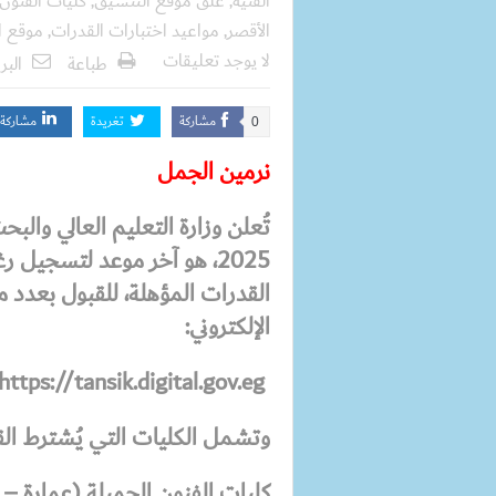
الفنية
,
غلق موقع التنسيق
,
كليات الفنون 
الأقصر
,
مواعيد اختبارات القدرات
,
موقع ال
لا يوجد تعليقات
طباعة
البر
مشاركة
تغريدة
مشاركة
0
نرمين الجمل
2025، هو آخر موعد لتسجيل 
القدرات المؤهلة، للقبول بعدد 
الإلكتروني:
https://tansik.digital.gov.eg
وتشمل الكليات التي يُشترط القب
كليات الفنون الجميلة (عمارة – ف