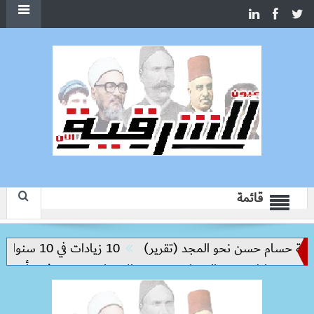
قائمة
سام حسن نحو المجد (تقرير)
10 زيادات في 10 سنوات.. هل حان الوقت لرفع دعم البنزين نهائيا؟
مخاطر مرض السعار
وزيرة الإسكان تسرّع توفيق أوضاع أراضي ا