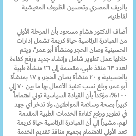
بالريف المصري وتحسين الظروف المعيشية
لقاطنيه.
أضاف الدكتور هشام مسعود بأن المرحلة الأولي
من المبادرة الرئاسية حياة كريمة تشمل إدارات
الحسينية وصان الحجر ومنشأة أبو عمر”، ويتم
خلالها عمل تطوير شامل وإنشاء جديد ورفع كفاءة
لعدد ٦٣ منفذ طبي، مقسمة إلي ٢٦ منشأة طبية
بالحسينية، و ٢٠ منشأة بصان الحجر، و ١٧ بمنشأة
أبو عمر، وبلغ نسب تنفيذ الأعمال بها ما بين ٧٠ إلي
١٠٠%، مؤكداً بأن القيادة السياسية تولي اهتماماً
كبيراً بصحة وسلامة المواطنين، ولا تدخر أي جهد
في تطوير ورفع كفاءة الخدمات الطبية المقدمة
لهم، مشيراً إلي أن المبادرة الرئاسية حياة كريمة
تعد الأولي للاهتمام بجميع منافذ تقديم الخدمة