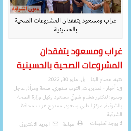
غراب ومسعود يتفقدان المشروعات الصحية
بالحسينية
غراب ومسعود يتفقدان
المشروعات الصحية بالحسينية
كتبه:
عصام البنا
فى:
مايو 30, 2022
فى:
أخبار -المديريات
,
التوب ستوري
,
صحة ومرأة
,
عاجل
وسوم:
لدكتور هشام شوقي مسعود وكيل وزارة الصحة
بالشرقية
,
مركز الطبي بسعود
,
ممدوح غراب محافظ
الشرقية
لا يوجد تعليقات
طباعة
البريد الالكترونى