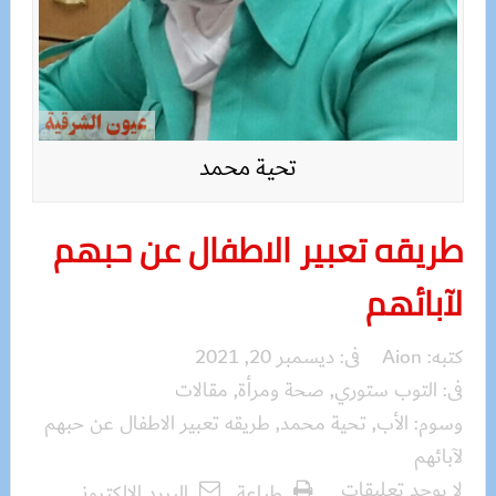
تحية محمد
طريقه تعبير الاطفال عن حبهم
لآبائهم
كتبه:
Aion
فى:
ديسمبر 20, 2021
فى:
التوب ستوري
,
صحة ومرأة
,
مقالات
وسوم:
الأب
,
تحية محمد
,
طريقه تعبير الاطفال عن حبهم
لآبائهم
لا يوجد تعليقات
طباعة
البريد الالكترونى