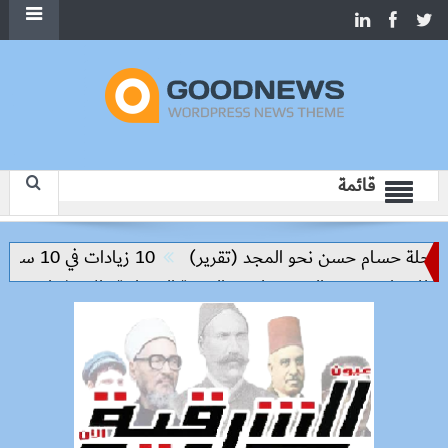
قائمة
ة حسام حسن نحو المجد (تقرير)
10 زيادات في 10 سنوات.. هل حان الوقت لرفع دعم البنزين نهائيا؟
ا ويوسف الصديق لدعم التنمية العمرانية والاستثمار
مصر وتشا