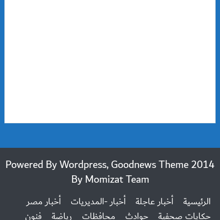
2014 Powered By Wordpress, Goodnews Theme
By
Momizat Team
الرئيسية
أخبار عاجلة
أخبار -المديريات
أخبار مصر
حكايات صحفية
حوادث
محافظات
رياضة
فنون