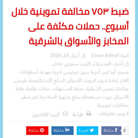
ضبط ٧٥٣ مخالفة تموينية خلال
أسبوع.. حملات مكثفة على
المخابز والأسواق بالشرقية
كتبه:
Eman Ashraf
فى:
أبريل 16, 2026
فى:
أخبار -المديريات
,
التوب ستوري
,
عاجل
وسوم:
أبو كبير
,
أدوية بدون ترخيص
,
أدوية مهربة
,
أسطوانات
الغاز
,
إعادة تدوير الزيوت
,
الأسواق
,
السلع الإستراتيجية
,
بلبيس
,
بوتاجاز
,
تموين الشرقية
,
حماية المستهلك
,
حملات رقابية
,
رقابة
الأسواق
,
زيوت مستعملة
,
سلع منتهية الصلاحية
,
كفر صقر
,
مخالفات تموينية
لا يوجد تعليقات
طباعة
البريد الالكترونى
مشاركة
تغريدة
مشاركة
مشاركة
0