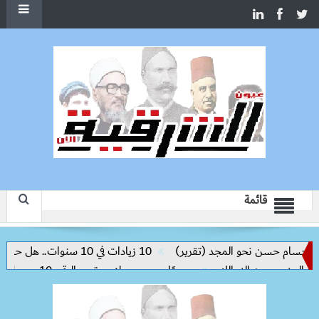
قائمة
م حسن نحو المجد (تقرير)
10 زيادات في 10 سنوات.. هل حان الوقت لرفع دعم البنزين نهائيا؟
رسميًا.. محمد صلاح يرتدي الرقم 10 مع طرابزون سبور ويبعث أول رسالة للجماهير