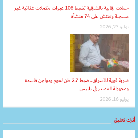
حملات رقابية بالشرقية تضبط 106 عبوات مكملات غذائية غير
مسجلة وتفتش على 74 منشأة
يوليو 23, 2026
ضربة قوية للأسواق.. ضبط 2.7 طن لحوم ودواجن فاسدة
ومجهولة المصدر في بلبيس
يوليو 16, 2026
أترك تعليق