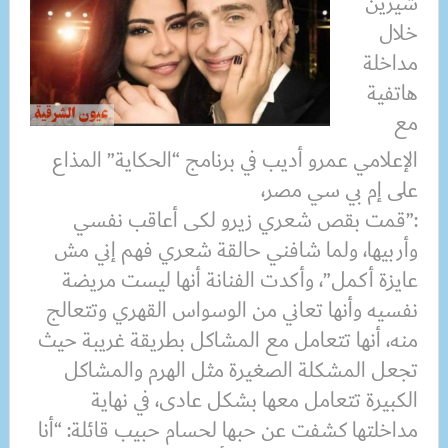
شيرين
خلال
مداخلة
هاتفية
مع
الإعلامي عمرو أديب في برنامج “الحكاية” المذاع
على إم بي سي مصر،
:”قمت بقص شعري زيرو لكى أعاقب نفسي
وأربيها، ولما شافني حالقة شعري فهم إني مش
عايزة أكمل”، وأكدت الفنانة أنها ليست مريضة
نفسيه وأنها تعاني من الوسواس القهري وتتعالج
منه، أنها تتعامل مع المشاكل بطريقة غريبة حيث
تجعل المشكلة الصغيرة مثل الهرم والمشاكل
الكبيرة تتعامل معها بشكل عادى، في نهاية
مداخلتها كشفت عن حبها لحسام حبيب قائلة: “أنا