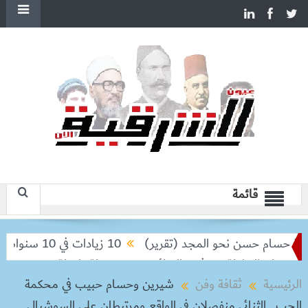
قائمة
م حسن نحو المجد (تقرير)
10 زيادات في 10 سنوات.. هل حان الوقت لرفع دعم البنزين نهائيا؟
البطولة من ثمن النهائي
بعد رحلة طويلة.. ميسي يعود إلى الأر
الرئيسية
ثقافة وفن
شيرين وحسام حبيب في محكمة
الحب.. الثنائي منفصلان فى الواقع ومرتبطان على السوشيال