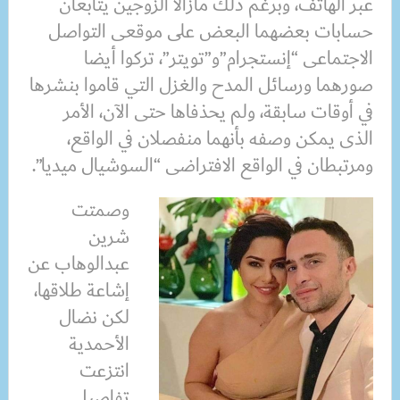
عبر الهاتف، وبرغم ذلك مازالا الزوجين يتابعان
حسابات بعضهما البعض على موقعى التواصل
الاجتماعى “إنستجرام”و”تويتر”، تركوا أيضا
صورهما ورسائل المدح والغزل التي قاموا بنشرها
في أوقات سابقة، ولم يحذفاها حتى الآن، الأمر
الذى يمكن وصفه بأنهما منفصلان في الواقع،
ومرتبطان في الواقع الافتراضى “السوشيال ميديا”.
وصمتت
شرين
عبدالوهاب عن
إشاعة طلاقها،
لكن نضال
الأحمدية
انتزعت
تفاصيل