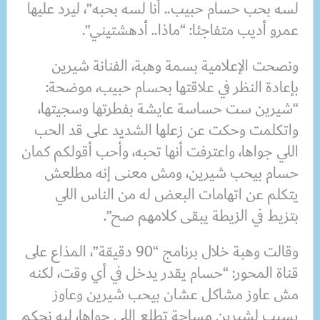
لسه بحب حسام حبيب.. أنا لسه بحبه”، ليرد عليها
عمرو أديب متفاجئا: “ماذا.. أدهشتيني”.
ونصحت الإعلامية بسمة وهبة، الفنانة شيرين
بإعادة النظر في علاقتها بحسام حبيب، موضحة:
“شيرين ست حساسة عايشة بفطرتها وسجيتها،
واتكلمت وحكت عن زعلها الشديد على قد الحب
اللي جواها، واعترفت أنها تحبه، وأحب أقولكم كمان
حسام بيحب شيرين، ومش معنى إنه مطلعش
يتكلم عن اتهامات البعض له من الناس اللي
بتزيط في الزيطة يبقى كلامهم صح”.
وقالت وهبة خلال برنامج “90 دقيقة”، المذاع على
قناة المحور: “حسام يقدر يدخل في أي وقت، لكنه
مش عاوز مشاكل عشان بيحب شيرين وعاوز
يسيب لشيرين مساحة تطلع اللي جواها، ليه نحكم