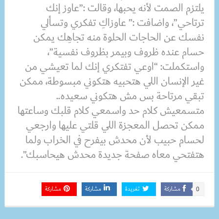
يلتزم الصمت لأنه يحبها، وقالت :”عاوز إنك
ترتاحي”، واضافت :” عاوزاكِ تفكري وتسألي
نفسك عن الحاجات الحلوة منه تجاهِك يمكن
حسام عنده ظروف وبيمر بظروف نفسية”،
واستكملت: “اوعي تفتكري إنك لما تعيشي من
غير الإنسان اللي هتحبيه هتكوني مبسوطة، ممكن
تبقي مرتاحة بس مش هتكوني سعيده..
متسمعيش كلام حد واسمعي كلام قلبك وساعتها
ممكن تحصل المعجزة اللي قلتي عليها وارجعي
لحسام حبيب لأن محدش بيفرح في الخراب ولما
هتفتحي معاه صفحة جديدة محدش هيحاسبك”.
مشاركة
تغريدة
مشاركة
مشاركة
0