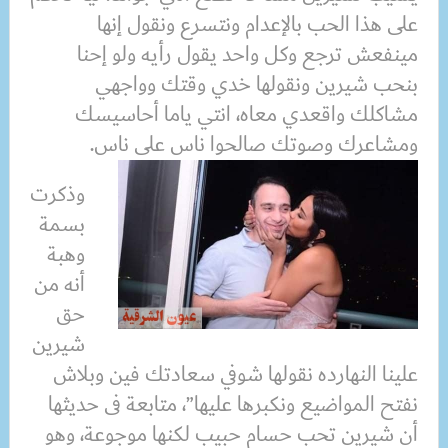
على هذا الحب بالإعدام ونتسرع ونقول إنها
مينفعش ترجع وكل واحد يقول رأيه ولو إحنا
بنحب شيرين ونقولها خدي وقتك وواجهي
مشاكلك واقعدي معاه، انتي ياما أحاسيسك
ومشاعرك وصوتك صالحوا ناس على ناس.
وذكرت
بسمة
وهبة
أنه من
حق
شيرين
علينا النهارده نقولها شوفي سعادتك فين وبلاش
نفتح المواضيع ونكبرها عليها”، متابعة فى حديثها
أن شيرين تحب حسام حبيب لكنها موجوعة، وهو