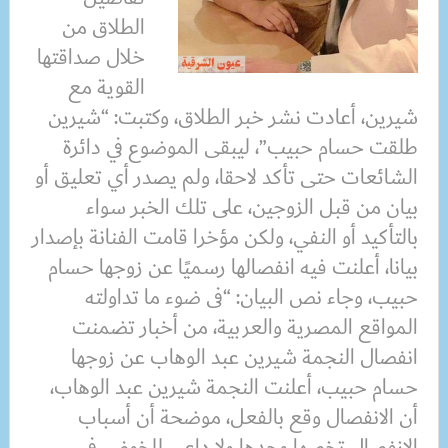
الطلاق من
خلال صداقتها
القوية مع
شيرين، أعادت نشر خبر الطلاق، وكتبت: “شيرين
طلقت حسام حبيب”، ليبقى الموضوع في دائرة
الشائعات حتى تأكد لاحقا، ولم يصدر أي تعليق أو
بيان من قبل الزوجين، على تلك الخبر سواء
بالتأكيد أو النفي، ولكن مؤخرا قامت الفنانة بإصدار
بيانا، أعلنت فيه انفصالها رسميًا عن زوجها حسام
حبيب، وجاء نص البيان: “فى ضوء ما تداولته
المواقع المصرية والعربية، من أخبار تضمنت
انفصال النجمة شيرين عبد الوهاب عن زوجها
حسام حبيب، أعلنت النجمة شيرين عبد الوهاب،
أن الانفصال وقع بالفعل، موضحة أن أسباب
الانفصال تخصها وحدها ولا داعى للخوض فى